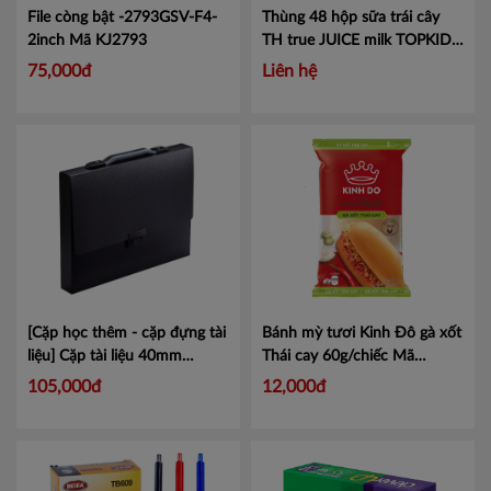
File còng bật -2793GSV-F4-
Thùng 48 hộp sữa trái cây
2inch
Mã KJ2793
TH true JUICE milk TOPKID
dâu tự nhiên 110ml
Mã
75,000đ
Liên hệ
453050310
[Cặp học thêm - cặp đựng tài
Bánh mỳ tươi Kinh Đô gà xốt
liệu] Cặp tài liệu 40mm
Thái cay 60g/chiếc
Mã
KingJim TEFIT 282/ A4
Mã
4304166
105,000đ
12,000đ
KJ282