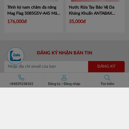
Trình ký nam châm đa năng
Nước Rửa Tay Bảo Vệ Da
Mag Flag 5085GSV-A4S
Mã
Kháng Khuẩn ANTABAX
KJ5085
PROTECT - Bảo Vệ
Mã 893
176,000đ
35,000đ
614923 01820
ĐĂNG KÝ NHẬN BẢN TIN
ĐĂNG KÝ
+84839238181
Đăng ký
/
Đăng nhập
Tìm kiếm
CÔNG TY CỔ PHẦN CHUYÊN BÁN BUÔN BATOS
Trụ sở: Số 37 Lô A1 KĐT Đại Kim Định Công, Phường Định
Công, Hà Nội.
Số điện thoại: +84 (24)3685 8811- 3565 8181