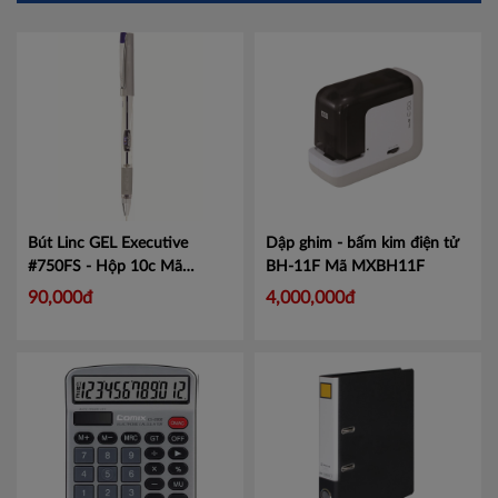
Bút Linc GEL Executive
Dập ghim - bấm kim điện tử
#750FS - Hộp 10c
Mã
BH-11F
Mã MXBH11F
LIN750
90,000đ
4,000,000đ