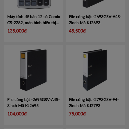
Máy tính để bàn 12 số Comix
File còng bật -2693GSV-A4S-
CS-2282, màn hình hiển thị
2inch
Mã KJ2693
lớn tiện lợi.
Mã CMCS2282
135,000đ
45,500đ
File còng bật -2695GSV-A4S-
File còng bật -2793GSV-F4-
3inch
Mã KJ2695
2inch
Mã KJ2793
104,000đ
75,000đ