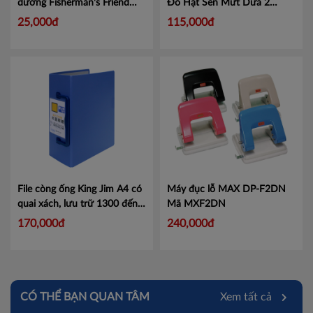
đường Fisherman's Friend
Đô Hạt Sen Mứt Dừa 2
hương cam chanh gói 25g
Trứng đặc biệt 210Gr
Mã 5
25,000đ
115,000đ
Mã 100964876
Mã
100964876
File còng ống King Jim A4 có
Máy đục lỗ MAX DP-F2DN
quai xách, lưu trữ 1300 đến
Mã MXF2DN
1500 tờ, mã 3513 3515 (dày
170,000đ
240,000đ
13cm 15cm)
Mã KJ351
CÓ THỂ BẠN QUAN TÂM
Xem tất cả