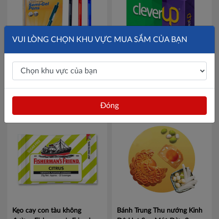
VUI LÒNG CHỌN KHU VỰC MUA SẮM CỦA BẠN
Hộp 24 chiếc bút semi gel
Giấy in/ photocopy Clever Up
Beifa TB609 - ngòi 0.38mm
A5 92.70 định lượng 70gsm
Mã TB609
500 tờ/ ram
Mã CleverUpA5-
216,000đ
Liên hệ
92.70
Đóng
Kẹo cay con tàu không
Bánh Trung Thu nướng Kinh