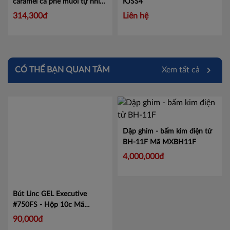
caramel cà phê muối tự nhiên
KJSS4
52g
Mã 456014527
314,300đ
Liên hệ
CÓ THỂ BẠN QUAN TÂM
Xem tất cả
Dập ghim - bấm kim điện tử
BH-11F
Mã MXBH11F
4,000,000đ
Bút Linc GEL Executive
#750FS - Hộp 10c
Mã
LIN750
90,000đ