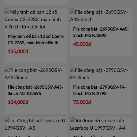
File còng bật -2693GSV-A4S-
2inch
Mã KJ2693
Máy tính để bàn 12 số Comix
CS-2282, màn hình hiển thị
45,500đ
lớn tiện lợi.
Mã CMCS2282
135,000đ
File còng bật -2695GSV-A4S-
File còng bật -2793GSV-F4-
3inch
Mã KJ2695
2inch
Mã KJ2793
104,000đ
75,000đ