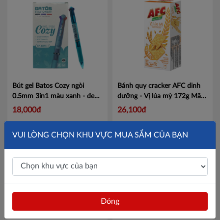
Bút gel Batos Cozy ngòi
Bánh quy cracker AFC dinh
0.5mm 3in1 màu xanh - đen -
dưỡng - Vị lúa mỳ 172g
Mã
đỏ
Mã GP-B053-1
4305248
18,000đ
26,100đ
VUI LÒNG CHỌN KHU VỰC MUA SẮM CỦA BẠN
Đóng