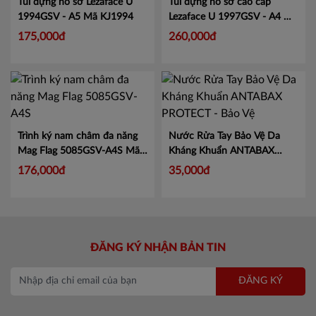
Túi đựng hồ sơ Lezaface U
Túi đựng hồ sơ cao cấp
1994GSV - A5
Mã KJ1994
Lezaface U 1997GSV - A4
Mã
KJ1997
175,000đ
260,000đ
Trình ký nam châm đa năng
Nước Rửa Tay Bảo Vệ Da
Mag Flag 5085GSV-A4S
Mã
Kháng Khuẩn ANTABAX
KJ5085
PROTECT - Bảo Vệ
Mã 893
176,000đ
35,000đ
614923 01820
ĐĂNG KÝ NHẬN BẢN TIN
ĐĂNG KÝ