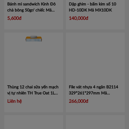
Bánh mì sandwich Kinh Đô
Dập ghim - bấm kim số 10
chà bông 50gr/ chiếc
Mã
HD-10DK
Mã MX10DK
4303934
5,600đ
140,000đ
Thùng 12 chai sữa yến mạch
File vát nhựa 4 ngăn B2114
vị tự nhiên TH True Oat 1L
329*261*297mm
Mã
Mã 451005007
CMB2114
Liên hệ
266,000đ