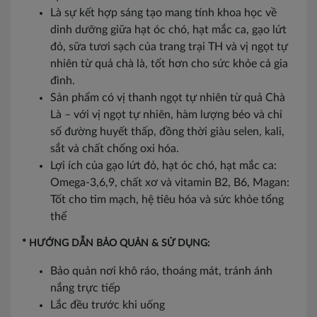
Là sự kết hợp sáng tạo mang tính khoa học về
dinh dưỡng giữa hạt óc chó, hạt mắc ca, gạo lứt
đỏ, sữa tươi sạch của trang trại TH và vị ngọt tự
nhiên từ quả chà là, tốt hơn cho sức khỏe cả gia
đình.
Sản phẩm có vị thanh ngọt tự nhiên từ quả Chà
Là – với vị ngọt tự nhiên, hàm lượng béo và chỉ
số đường huyết thấp, đồng thời giàu selen, kali,
sắt và chất chống oxi hóa.
Lợi ích của gạo lứt đỏ, hạt óc chó, hạt mắc ca:
Omega-3,6,9, chất xơ và vitamin B2, B6, Magan:
Tốt cho tim mạch, hệ tiêu hóa và sức khỏe tổng
thể
* HƯỚNG DẪN BẢO QUẢN & SỬ DỤNG:
Bảo quản nơi khô ráo, thoáng mát, tránh ánh
nắng trực tiếp
Lắc đều trước khi uống