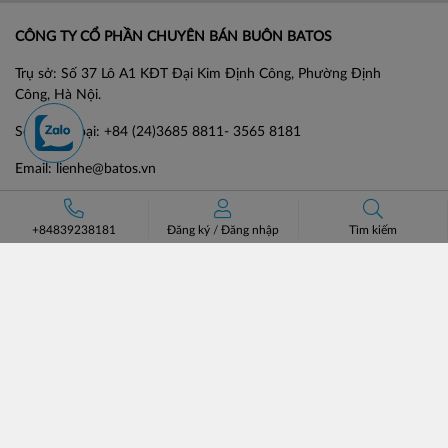
CÔNG TY CỔ PHẦN CHUYÊN BÁN BUÔN BATOS
Trụ sở: Số 37 Lô A1 KĐT Đại Kim Định Công, Phường Định
Công, Hà Nội.
Số điện thoại: +84 (24)3685 8811- 3565 8181
Email: lienhe@batos.vn
Mã số thuế: 0102806631
+84839238181
Đăng ký
/
Đăng nhập
Tìm kiếm
HỖ TRỢ KHÁCH HÀNG
VỀ BATOS
Hướng dẫn đặt hàng
Giới thiệu
Phương thức vận chuyển
Đối tác chiến lược
Chính sách đổi trả
Tin tức & Tuyển dụng
Bán hàng cùng Batos
Liên hệ
Catalogue
MẠNG XÃ HỘI