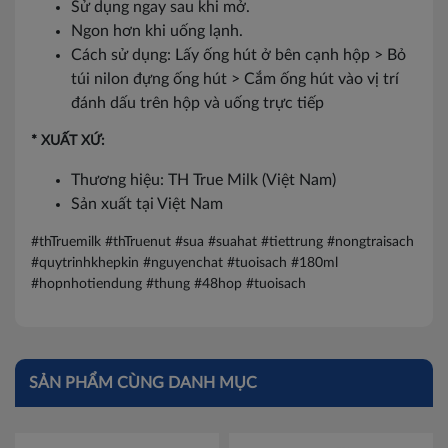
Sử dụng ngay sau khi mở.
Ngon hơn khi uống lạnh.
Cách sử dụng: Lấy ống hút ở bên cạnh hộp > Bỏ
túi nilon đựng ống hút > Cắm ống hút vào vị trí
đánh dấu trên hộp và uống trực tiếp
* XUẤT XỨ:
Thương hiệu: TH True Milk (Việt Nam)
Sản xuất tại Việt Nam
#thTruemilk #thTruenut #sua #suahat #tiettrung #nongtraisach
#quytrinhkhepkin #nguyenchat #tuoisach #180ml
#hopnhotiendung #thung #48hop #tuoisach
SẢN PHẨM CÙNG DANH MỤC