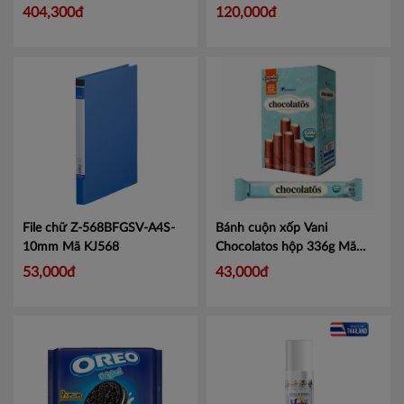
chính hãng, date xa
Mã
UNID LA113HL - Hộp 10
404,300đ
120,000đ
472000013
chiếc
Mã LA113HL
File chữ Z-568BFGSV-A4S-
Bánh cuộn xốp Vani
10mm
Mã KJ568
Chocolatos hộp 336g Mã
101225044
Mã 101225044
53,000đ
43,000đ