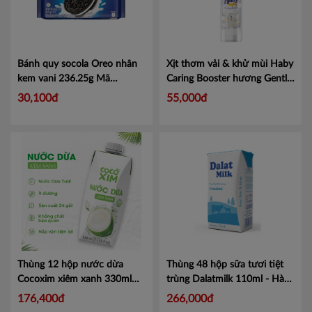
Bánh quy socola Oreo nhân
Xịt thơm vải & khử mùi Haby
kem vani 236.25g
Mã
Caring Booster hương Gentle
4318161
Care 250ml
Mã
30,100đ
55,000đ
18859423208673
Thùng 12 hộp nước dừa
Thùng 48 hộp sữa tươi tiệt
Cocoxim xiêm xanh 330ml
trùng Dalatmilk 110ml - Hàng
Mã 8938507849056
chính hãng, date xa
Mã
176,400đ
266,000đ
472000110