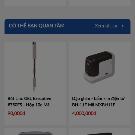
CÓ THỂ BẠN QUAN TÂM
Xem tất cả
Bút Linc GEL Executive
Dập ghim - bấm kim điện tử
#750FS - Hộp 10c
Mã
BH-11F
Mã MXBH11F
LIN750
90,000đ
4,000,000đ