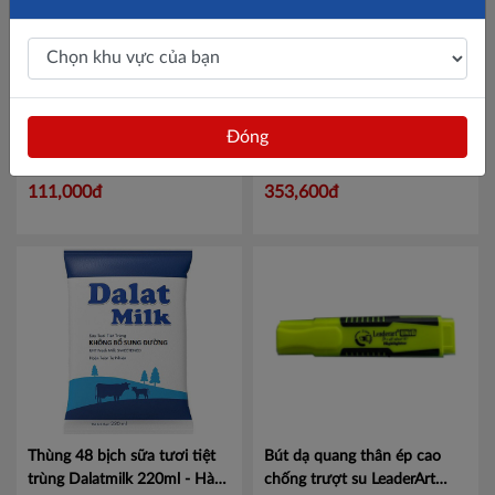
Đóng
Pin Energizer Lithium AAA
Kem hộp TH True Ice Cream
L92 RP2
Mã 100237009
trà xanh matcha tự nhiên
180g
Mã 456032929
111,000đ
353,600đ
Thùng 48 bịch sữa tươi tiệt
Bút dạ quang thân ép cao
trùng Dalatmilk 220ml - Hàng
chống trượt su LeaderArt