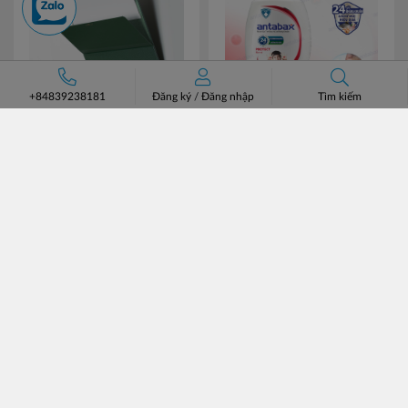
+84839238181
Đăng ký
/
Đăng nhập
Tìm kiếm
Trình ký nam châm đa năng
Nước Rửa Tay Bảo Vệ Da
Mag Flag 5085GSV-A4S
Mã
Kháng Khuẩn ANTABAX
KJ5085
PROTECT - Bảo Vệ
Mã 893
176,000đ
35,000đ
614923 01820
ĐĂNG KÝ NHẬN BẢN TIN
ĐĂNG KÝ
CÔNG TY CỔ PHẦN CHUYÊN BÁN BUÔN BATOS