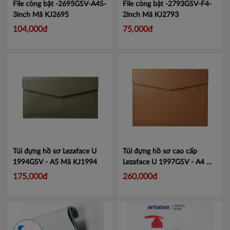
File còng bật -2695GSV-A4S-
File còng bật -2793GSV-F4-
3inch
Mã KJ2695
2inch
Mã KJ2793
104,000đ
75,000đ
Túi đựng hồ sơ Lezaface U
Túi đựng hồ sơ cao cấp
1994GSV - A5
Mã KJ1994
Lezaface U 1997GSV - A4
Mã
KJ1997
175,000đ
260,000đ