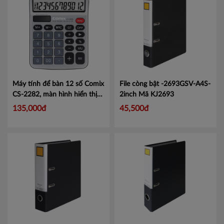
Máy tính để bàn 12 số Comix
File còng bật -2693GSV-A4S-
CS-2282, màn hình hiển thị
2inch
Mã KJ2693
lớn tiện lợi.
Mã CMCS2282
135,000đ
45,500đ