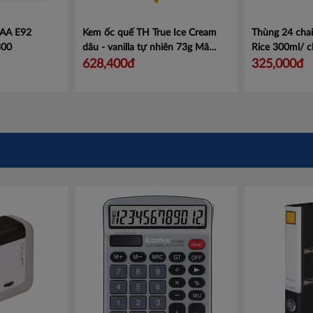
AAA E92
Kem ốc quế TH True Ice Cream
Thùng 24 cha
300
dâu - vanilla tự nhiên 73g
Mã
Rice 300ml/ c
456023524
hãng, date xa
628,400đ
325,000đ