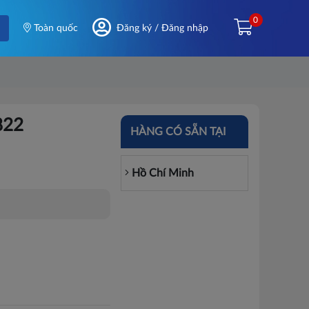
0
Toàn quốc
Đăng ký / Đăng nhập
822
HÀNG CÓ SẴN TẠI
Hồ Chí Minh