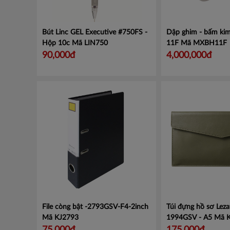
Bút Linc GEL Executive #750FS -
Dập ghim - bấm kim
Hộp 10c
Mã LIN750
11F
Mã MXBH11F
90,000đ
4,000,000đ
File còng bật -2793GSV-F4-2inch
Túi đựng hồ sơ Leza
Mã KJ2793
1994GSV - A5
Mã 