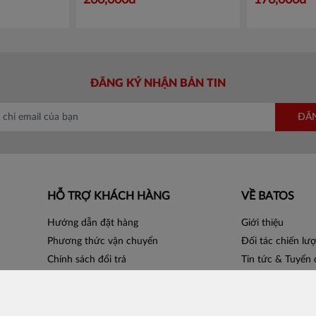
260,000đ
176,000đ
ĐĂNG KÝ NHẬN BẢN TIN
ĐĂ
HỖ TRỢ KHÁCH HÀNG
VỀ BATOS
Hướng dẫn đặt hàng
Giới thiệu
Phương thức vận chuyển
Đối tác chiến lư
Chính sách đổi trả
Tin tức & Tuyển
Bán hàng cùng Batos
Liên hệ
Catalogue