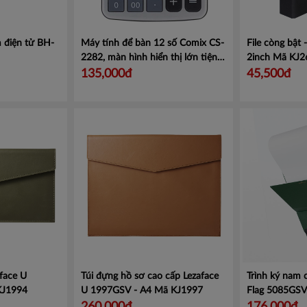
 điện tử BH-
Máy tính để bàn 12 số Comix CS-
File còng bật
2282, màn hình hiển thị lớn tiện
2inch
Mã KJ2
lợi.
Mã CMCS2282
135,000đ
45,500đ
face U
Túi đựng hồ sơ cao cấp Lezaface
Trình ký nam
KJ1994
U 1997GSV - A4
Mã KJ1997
Flag 5085GS