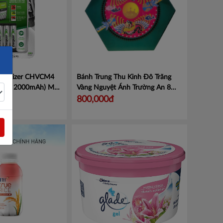
Energizer CHVCM4
Bánh Trung Thu Kinh Đô Trăng
ạc AA 2000mAh)
Mã
Vàng Nguyệt Ánh Trường An 8
Bánh x 80g
Mã NATA
800,000đ