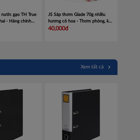
i nước gạo TH True
JS Sáp thơm Glade 70g nhiều
hai - Hàng chính
hương cỏ hoa - Thơm phòng, khử
Mã 410045233
mùi - 1 hộp
Mã 101042417
40,000đ
Xem tất cả