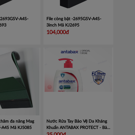
 -2693GSV-A4S-
File còng bật -2695GSV-A4S-
693
3inch
Mã KJ2695
104,000đ
 châm đa năng Mag
Nước Rửa Tay Bảo Vệ Da Kháng
V-A4S
Mã KJ5085
Khuẩn ANTABAX PROTECT - Bảo
Vệ
Mã 893 614923 01820