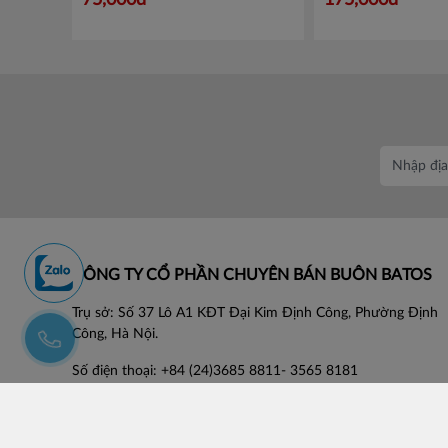
75,000đ
175,000đ
CÔNG TY CỔ PHẦN CHUYÊN BÁN BUÔN BATOS
Trụ sở: Số 37 Lô A1 KĐT Đại Kim Định Công, Phường Định
Công, Hà Nội.
Số điện thoại: +84 (24)3685 8811- 3565 8181
Email: lienhe@batos.vn
Mã số thuế: 0102806631