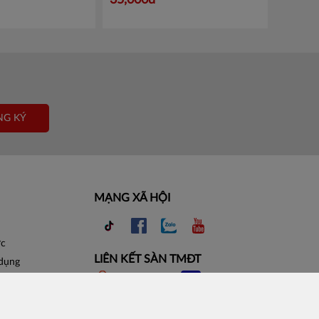
35,000đ
NG KÝ
MẠNG XÃ HỘI
ợc
LIÊN KẾT SÀN TMĐT
 dụng