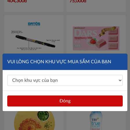
404,300đ
75,000đ
472000013
Thừa T. Huế
Khánh Hoà
Lâm Đồng
Bình Định
Bình Thuận
VUI LÒNG CHỌN KHU VỰC MUA SẮM CỦA BẠN
Đăk Nông
Hộp 10 bút dạ dầu(dạ kính) 2
Socola sữa dâu tây Morinaga
đầu nhỏ LeaderArt UNID
Dars thanh 45g Mã
ĐắkLắk
LA108, chống nước, hóa chất
101050085
Mã 101050085
94,000đ
26,000đ
Mã LA108
Gia Lai
Đóng
Hà Tĩnh
Kon Tum
Nghệ An