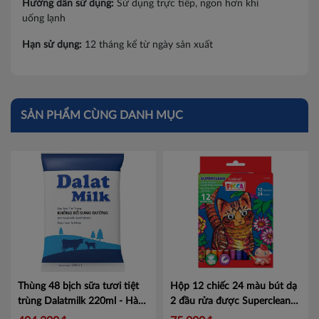
Hướng dẫn sử dụng:
Sử dụng trực tiếp, ngon hơn khi
Hà Giang
uống lạnh
Lai Châu
Hạn sử dụng:
12 tháng kể từ ngày sản xuất
Lạng Sơn
Lao Cai
SẢN PHẨM CÙNG DANH MỤC
Nam Định
Phú Thọ
Sơn La
Thái Bình
Thái Nguyên
Tuyên Quang
Thùng 48 bịch sữa tươi tiệt
Hộp 12 chiếc 24 màu bút dạ
trùng Dalatmilk 220ml - Hàng
2 đầu rửa được Superclean
Yên Bái
chính hãng, date xa
Mã
Leaderart
Mã LA107A9