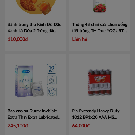
Ninh Thuận
Phú Yên
Bánh trung thu Kinh Đô Đậu
Thùng 48 chai sữa chua uống
Xanh Lá Dứa 2 Trứng đặc
tiệt trùng TH True YOGURT
Quảng Bình
biệt 210g
Mã L
180ml hương dâu tự nhiên
110,000đ
Liên hệ
Mã 453010024
Quảng Nam
Quảng Ngãi
BR- Vũng Tàu
Cần Thơ
An Giang
Bạc Liêu
Bao cao su Durex Invisible
Pin Eveready Heavy Duty
Extra Thin Extra Lubricated
1012 BP1x20 AAA Mã
Bến Tre
10 chiếc/ hộp
Mã
100590045
Mã 100590045
245,100đ
64,000đ
101047379
Bình Phước