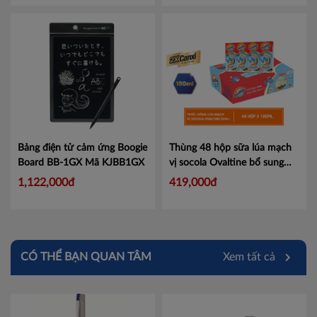
Cà Mau
Đồng Tháp
Hậu Giang
Kiên Giang
Long An
Bảng điện tử cảm ứng Boogie
Thùng 48 hộp sữa lúa mạch
Board BB-1GX
Mã KJBB1GX
vị socola Ovaltine bổ sung
Sóc Trăng
DHA 180ml
Mã 1011163441
1,122,000đ
419,000đ
Tây Ninh
Tiền Giang
Trà Vinh
CÓ THỂ BẠN QUAN TÂM
Xem tất cả
Vĩnh Long
Hải Dương