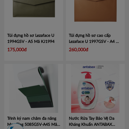
Túi đựng hồ sơ Lezaface U
Túi đựng hồ sơ cao cấp
1994GSV - A5
Mã KJ1994
Lezaface U 1997GSV - A4
Mã
KJ1997
175,000đ
260,000đ
Trình ký nam châm đa năng
Nước Rửa Tay Bảo Vệ Da
Mag Flag 5085GSV-A4S
Mã
Kháng Khuẩn ANTABAX