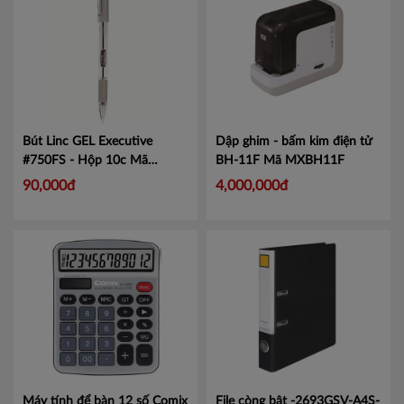
Bút Linc GEL Executive
Dập ghim - bấm kim điện tử
#750FS - Hộp 10c
Mã
BH-11F
Mã MXBH11F
LIN750
90,000đ
4,000,000đ
Máy tính để bàn 12 số Comix
File còng bật -2693GSV-A4S-