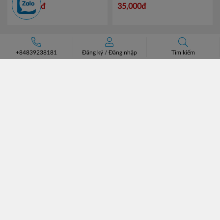
KJ5085
PROTECT - Bảo Vệ
Mã 893
176,000đ
35,000đ
614923 01820
+84839238181
Đăng ký
/
Đăng nhập
Tìm kiếm
ĐĂNG KÝ NHẬN BẢN TIN
ĐĂNG KÝ
CÔNG TY CỔ PHẦN CHUYÊN BÁN BUÔN BATOS
Trụ sở: Số 37 Lô A1 KĐT Đại Kim Định Công, Phường Định
Công, Hà Nội.
Số điện thoại: +84 (24)3685 8811- 3565 8181
Email: lienhe@batos.vn
Mã số thuế: 0102806631