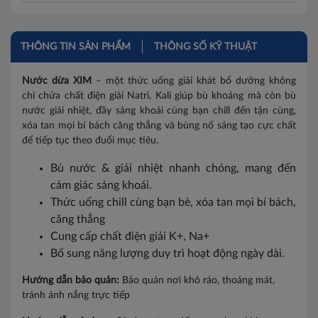
Đồng Nai
Hà Nam
THÔNG TIN SẢN PHẨM
THÔNG SỐ KỸ THUẬT
Hòa Bình
Nước dừa XIM
– một thức uống giải khát bổ dưỡng không
chỉ chứa chất điện giải Natri, Kali giúp bù khoáng mà còn bù
Vĩnh Phúc
nước giải nhiệt, đầy sảng khoái cùng bạn chill đến tận cùng,
xóa tan mọi bí bách căng thẳng và bùng nổ sáng tạo cực chất
Ninh Bình
để tiếp tục theo đuổi mục tiêu.
Thanh Hóa
Bù nước & giải nhiệt nhanh chóng, mang đến
cảm giác sảng khoái.
Bắc Giang
Thức uống chill cùng bạn bè, xóa tan mọi bí bách,
Bắc Kạn
căng thẳng
Cung cấp chất điện giải K+, Na+
Bắc Ninh
Bổ sung năng lượng duy trì hoạt động ngày dài.
Cao Bằng
Hướng dẫn bảo quản:
Bảo quản nơi khô ráo, thoáng mát,
tránh ánh nắng trực tiếp
Điện Biên