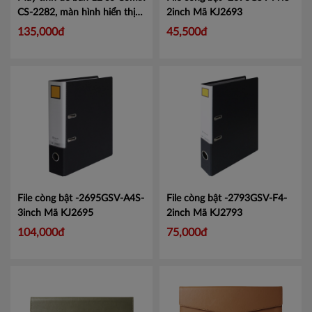
CS-2282, màn hình hiển thị
2inch
Mã KJ2693
lớn tiện lợi.
Mã CMCS2282
135,000đ
45,500đ
File còng bật -2695GSV-A4S-
File còng bật -2793GSV-F4-
3inch
Mã KJ2695
2inch
Mã KJ2793
104,000đ
75,000đ