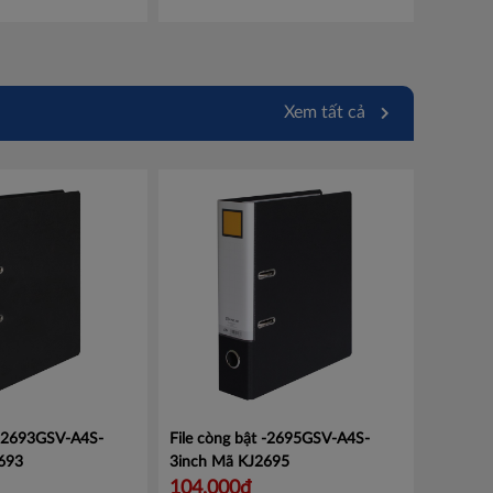
Xem tất cả
 -2693GSV-A4S-
File còng bật -2695GSV-A4S-
693
3inch
Mã KJ2695
104,000đ