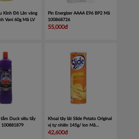
u Kinh Đô Lân vàng
Pin Energizer AAAA E96 BP2
Mã
nh Vani 60g
Mã LV
100868726
55,000đ
tắm Duck siêu tẩy
Khoai tây lát Slide Potato Original
 100881879
vị tự nhiên 145g/ lon
Mã
4319362
42,600đ