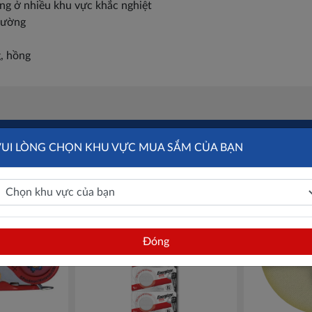
ụng ở nhiều khu vực khắc nghiệt
hường
g, hồng
VUI LÒNG CHỌN KHU VỰC MUA SẮM CỦA BẠN
Đóng