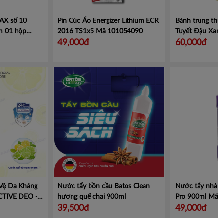
AX số 10
Pin Cúc Áo Energizer Lithium ECR
Bánh trung th
m 01 hộp
2016 TS1x5
Mã 101054090
Tuyết Đậu Xa
10 No.10-1M -
49,000đ
60,000đ
io Đỏ
Mã Mã
Vệ Da Kháng
Nước tẩy bồn cầu Batos Clean
Nước tẩy nhà 
TIVE DEO -
hương quế chai 900ml
Pro 900ml
Mã
 614923
39,500đ
49,000đ