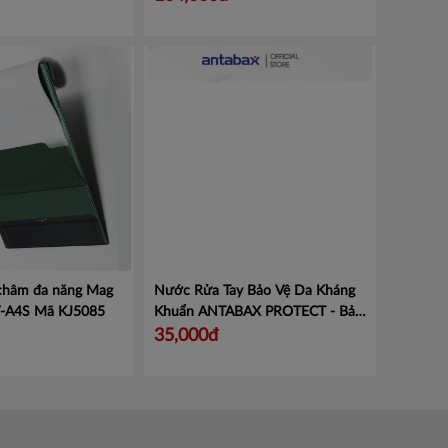
 châm đa năng Mag
Nước Rửa Tay Bảo Vệ Da Kháng
V-A4S
Mã KJ5085
Khuẩn ANTABAX PROTECT - Bảo
Vệ
Mã 893 614923 01820
35,000đ