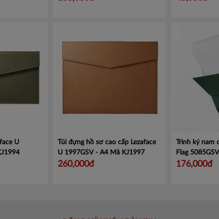
face U
Túi đựng hồ sơ cao cấp Lezaface
Trình ký nam
KJ1994
U 1997GSV - A4
Mã KJ1997
Flag 5085GS
260,000đ
176,000đ