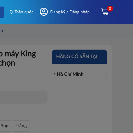
0
Toàn quốc
Đăng ký / Đăng nhập
ọn
o máy King
HÀNG CÓ SẴN TẠI
 chọn
Hồ Chí Minh
ồng
Trắng