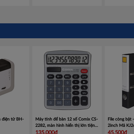
 điện tử BH-
Máy tính để bàn 12 số Comix CS-
File còng bật
2282, màn hình hiển thị lớn tiện
2inch
Mã KJ2
lợi.
Mã CMCS2282
135,000đ
45,500đ