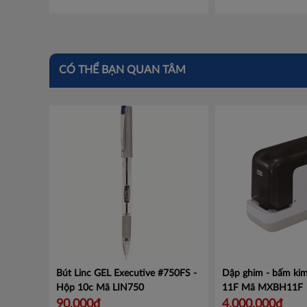
CÓ THỂ BẠN QUAN TÂM
Bút Linc GEL Executive #750FS -
Dập ghim - bấm kim
Hộp 10c
Mã LIN750
11F
Mã MXBH11F
90,000đ
4,000,000đ