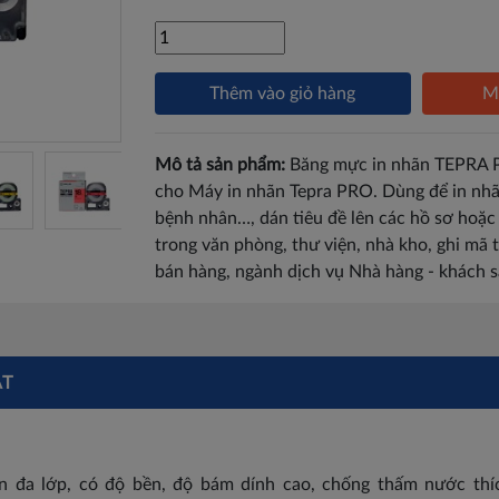
Thêm vào giỏ hàng
M
Mô tả sản phẩm:
Băng mực in nhãn TEPRA
cho Máy in nhãn Tepra PRO. Dùng để in nhã
bệnh nhân…, dán tiêu đề lên các hồ sơ hoặ
trong văn phòng, thư viện, nhà kho, ghi mã 
bán hàng, ngành dịch vụ Nhà hàng - khách 
ẬT
ãn đa lớp, có độ bền, độ bám dính cao, chống thấm nước t