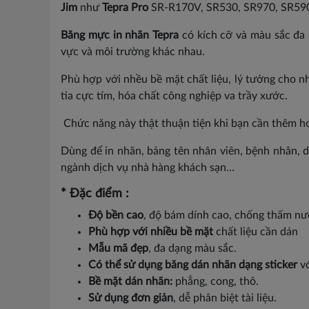
Jim
như
Tepra Pro
SR-R170V, SR530, SR970, SR5900
Băng mực in nhãn Tepra
có kích cỡ và màu sắc đa 
vực và môi trường khác nhau.
Phù hợp với nhều bề mặt chất liệu, lý tưởng cho n
tia cực tím, hóa chất công nghiệp va trầy xước.
Chức năng này thật thuận tiện khi bạn cần thêm ho
Dùng để in nhãn, bảng tên nhân viên, bệnh nhân, d
ngành dịch vụ nhà hàng khách sạn…
* Đặc điểm :
Độ bền cao
, độ bám dính cao, chống thấm nư
Phù hợp với nhiều bề mặt
chất liệu cần dán
Mẫu mã đẹp
, đa dạng màu sắc.
Có thể sử dụng băng dán nhãn dạng sticker
vớ
Bề mặt dán nhãn:
phẳng, cong, thô.
Sử dụng đơn giản
, dễ phân biệt tài liệu.