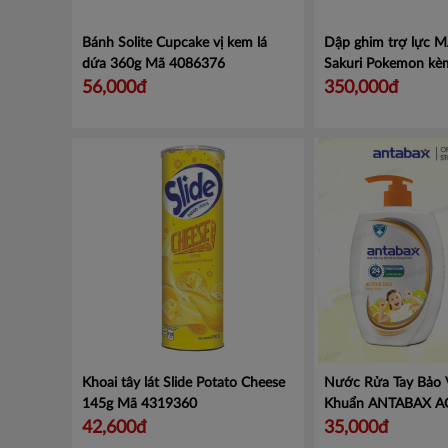
Bánh Solite Cupcake vị kem lá
Dập ghim trợ lực M
dứa 360g
Mã 4086376
Sakuri Pokemon kè
đựng đinh ghim số 
56,000đ
350,000đ
Mã HD92812 Lucar
HD92812
Khoai tây lát Slide Potato Cheese
Nước Rửa Tay Bảo 
145g
Mã 4319360
Khuẩn ANTABAX AC
Năng động
Mã 893
42,600đ
35,000đ
02425