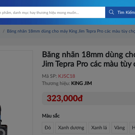
Tìm Kiếm
c
Băng nhãn 18mm dùng cho máy King Jim Tepra Pro các màu tùy ch
Băng nhãn 18mm dùng ch
Jim Tepra Pro các màu tùy
Mã SP:
KJSC18
Thương hiệu:
KING JIM
323,000đ
Màu sắc
Đỏ
Xanh dương
Xanh lá
Vàng
H