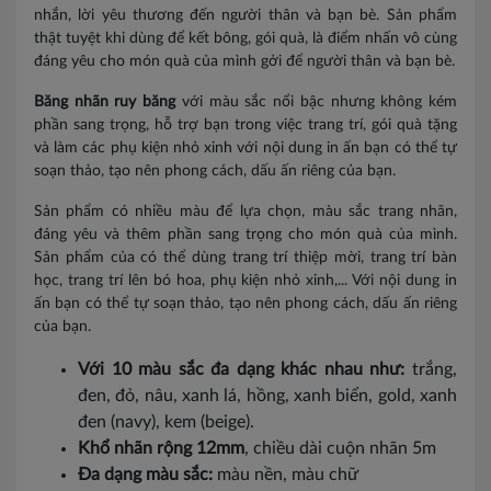
nhắn, lời yêu thương đến người thân và bạn bè. Sản phẩm
thật tuyệt khi dùng để kết bông, gói quà, là điểm nhấn vô cùng
đáng yêu cho món quà của mình gởi để người thân và bạn bè.
Băng nhãn ruy băng
với màu sắc nổi bậc nhưng không kém
phần sang trọng, hỗ trợ bạn trong việc trang trí, gói quà tặng
và làm các phụ kiện nhỏ xinh với nội dung in ấn bạn có thể tự
soạn thảo, tạo nên phong cách, dấu ấn riêng của bạn.
Sản phẩm có nhiều màu để lựa chọn, màu sắc trang nhãn,
đáng yêu và thêm phần sang trọng cho món quà của mình.
Sản phẩm của có thể dùng trang trí thiệp mời, trang trí bàn
học, trang trí lên bó hoa, phụ kiện nhỏ xinh,... Với nội dung in
ấn bạn có thể tự soạn thảo, tạo nên phong cách, dấu ấn riêng
của bạn.
Với 10 màu sắc đa dạng khác nhau như:
trắng,
đen, đỏ, nâu, xanh lá, hồng, xanh biển, gold, xanh
đen (navy), kem (beige).
Khổ nhãn rộng 12mm
, chiều dài cuộn nhãn 5m
Đa dạng màu sắc:
màu nền, màu chữ