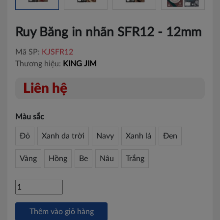
Ruy Băng in nhãn SFR12 - 12mm
Mã SP:
KJSFR12
Thương hiệu:
KING JIM
Liên hệ
Màu sắc
Đỏ
Xanh da trời
Navy
Xanh lá
Đen
Vàng
Hồng
Be
Nâu
Trắng
Thêm vào giỏ hàng