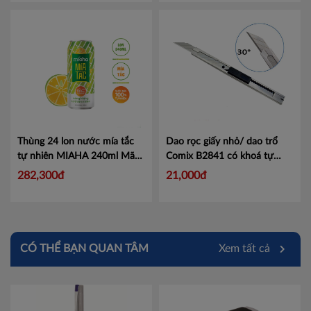
Thùng 24 lon nước mía tắc
Dao rọc giấy nhỏ/ dao trổ
tự nhiên MIAHA 240ml
Mã
Comix B2841 có khoá tự
NMT240
động, lưỡi dao 30 độ
Mã
282,300đ
21,000đ
CMB2841
CÓ THỂ BẠN QUAN TÂM
Xem tất cả