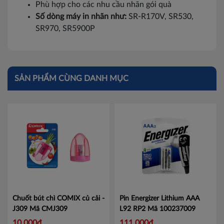
Phù hợp cho các nhu cầu nhãn gói quà
Số dòng máy in nhãn như:
SR-R170V, SR530,
SR970, SR5900P
SẢN PHẨM CÙNG DANH MỤC
Chuốt bút chì COMIX củ cải -
Pin Energizer Lithium AAA
J309
Mã CMJ309
L92 RP2
Mã 100237009
10,000đ
111,000đ