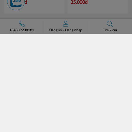
KJ5085
PROTECT - Bảo Vệ
Mã 893
176,000đ
35,000đ
614923 01820
+84839238181
Đăng ký
/
Đăng nhập
Tìm kiếm
ĐĂNG KÝ NHẬN BẢN TIN
ĐĂNG KÝ
CÔNG TY CỔ PHẦN CHUYÊN BÁN BUÔN BATOS
Trụ sở: Số 37 Lô A1 KĐT Đại Kim Định Công, Phường Định
Công, Hà Nội.
Số điện thoại: +84 (24)3685 8811- 3565 8181
Email: lienhe@batos.vn
Mã số thuế: 0102806631