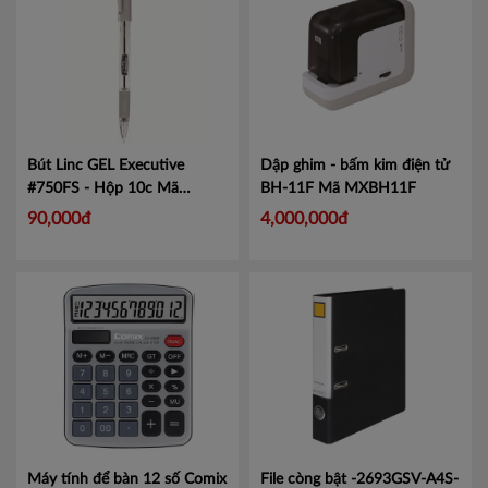
Bút Linc GEL Executive
Dập ghim - bấm kim điện tử
#750FS - Hộp 10c
Mã
BH-11F
Mã MXBH11F
LIN750
90,000đ
4,000,000đ
Máy tính để bàn 12 số Comix
File còng bật -2693GSV-A4S-