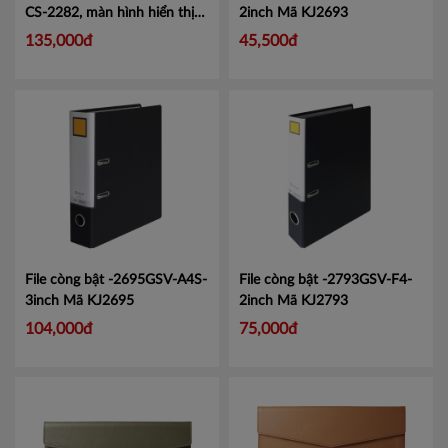
CS-2282, màn hình hiển thị
2inch
Mã KJ2693
lớn tiện lợi.
Mã CMCS2282
135,000đ
45,500đ
File còng bật -2695GSV-A4S-
File còng bật -2793GSV-F4-
3inch
Mã KJ2695
2inch
Mã KJ2793
104,000đ
75,000đ