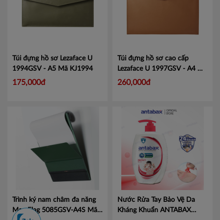
Túi đựng hồ sơ Lezaface U
Túi đựng hồ sơ cao cấp
1994GSV - A5
Mã KJ1994
Lezaface U 1997GSV - A4
Mã
KJ1997
175,000đ
260,000đ
Trình ký nam châm đa năng
Nước Rửa Tay Bảo Vệ Da
Mag Flag 5085GSV-A4S
Mã
Kháng Khuẩn ANTABAX