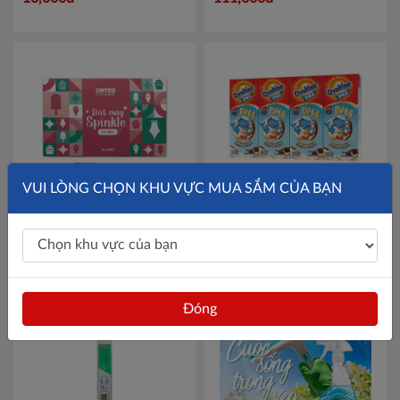
VUI LÒNG CHỌN KHU VỰC MUA SẮM CỦA BẠN
Bút máy Spinkle Batos
Mã
Lốc 4 hộp sữa lúa mạch vị
FP-BP1
socola Ovaltine bổ sung DHA
180ml
Mã 101116344
42,000đ
35,800đ
Đóng