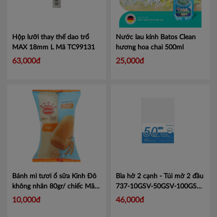
Hộp lưỡi thay thế dao trổ
Nước lau kính Batos Clean
MAX 18mm L
Mã TC99131
hương hoa chai 500ml
63,000đ
25,000đ
Bánh mì tươi ổ sữa Kinh Đô
Bìa hở 2 cạnh - Túi mở 2 đầu
không nhân 80gr/ chiếc
Mã
737-10GSV-50GSV-100GSV
4304164
Mã KJ737
10,000đ
46,000đ