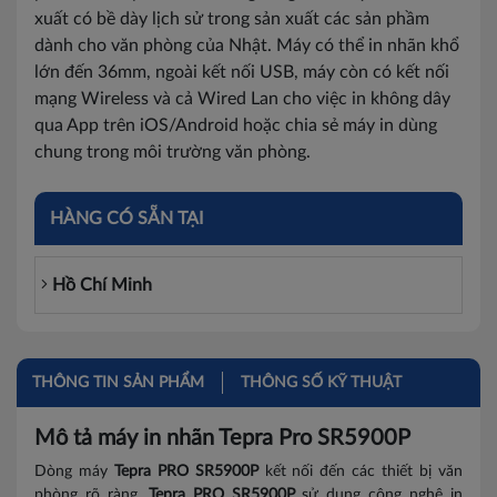
xuất có bề dày lịch sử trong sản xuất các sản phầm
dành cho văn phòng của Nhật. Máy có thể in nhãn khổ
lớn đến 36mm, ngoài kết nối USB, máy còn có kết nối
mạng Wireless và cả Wired Lan cho việc in không dây
qua App trên iOS/Android hoặc chia sẻ máy in dùng
chung trong môi trường văn phòng.
HÀNG CÓ SẴN TẠI
Hồ Chí Minh
THÔNG TIN SẢN PHẨM
THÔNG SỐ KỸ THUẬT
Mô tả máy in nhãn Tepra Pro SR5900P
Dòng máy
Tepra PRO SR5900P
kết nối đến các thiết bị văn
phòng rõ ràng.
Tepra PRO SR5900P
sử dụng công nghệ in