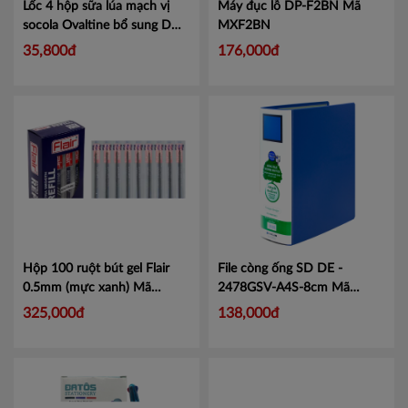
Lốc 4 hộp sữa lúa mạch vị
Máy đục lỗ DP-F2BN
Mã
socola Ovaltine bổ sung DHA
MXF2BN
180ml
Mã 101116344
35,800đ
176,000đ
Hộp 100 ruột bút gel Flair
File còng ống SD DE -
0.5mm (mực xanh)
Mã
2478GSV-A4S-8cm
Mã
VTFL0018
KJ2478
325,000đ
138,000đ