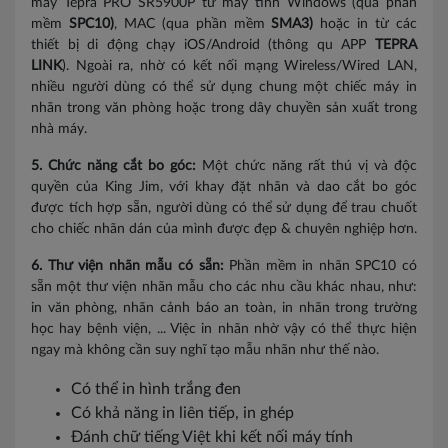
máy Tepra PRO SR5900P từ máy tính Windows (qua phần
mềm
SPC10)
, MAC (qua phần mềm
SMA3)
hoặc in từ các
thiết bị di động chạy iOS/Android (thông qu APP
TEPRA
LINK
). Ngoài ra, nhờ có kết nối mạng Wireless/Wired LAN,
nhiều người dùng có thể sử dụng chung một chiếc máy in
nhãn trong văn phòng hoặc trong dây chuyền sản xuất trong
nhà máy.
5. Chức năng cắt bo góc:
Một chức năng rất thú vị và độc
quyền của King Jim, với khay đặt nhãn và dao cắt bo góc
được tích hợp sẵn, người dùng có thể sử dụng để trau chuốt
cho chiếc nhãn dán của mình được đẹp & chuyên nghiệp hơn.
6. Thư viện nhãn mẫu có sẵn:
Phần mềm in nhãn SPC10 có
sẵn một thư viện nhãn mẫu cho các nhu cầu khác nhau, như:
in văn phòng, nhãn cảnh báo an toàn, in nhãn trong trường
học hay bệnh viện, ... Việc in nhãn nhờ vậy có thể thực hiện
ngay mà không cần suy nghĩ tạo mẫu nhãn như thế nào.
Có thể in hình trắng đen
Có khả năng in liên tiếp, in ghép
Đánh chữ tiếng Việt khi kết nối máy tính