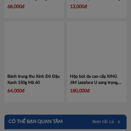
92
80g
Mã 4258097
68,000đ
13,000đ
Bánh trung thu Kinh Đô Đậu
Hộp bút da cao cấp KING
Xanh 150g
Mã 60
JIM Lezaface U sang trọng,
lịch lãm 1905GSV
Mã
64,000đ
180,000đ
KJ1905
CÓ THỂ BẠN QUAN TÂM
Xem tất cả