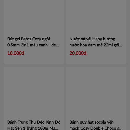
Bút gel Batos Cozy ngòi
Nước xả vải Haby hương
0.5mm 3in1 màu xanh - đen -
nước hoa đam mê 22ml gói
đỏ
Mã GP-B053-1
đỏ
Mã 18859423206594
18,000đ
20,000đ
Bánh Trung Thu Dẻo Kinh Đô
Bánh quy hạt socola yến
Hạt Sen 1 Trứng 180gr
Mã
mạch Cosy Double Choco gói