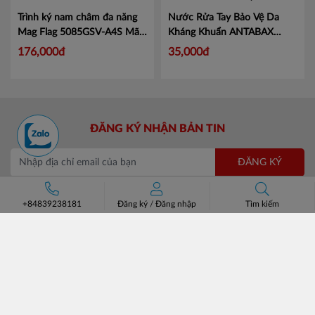
Trình ký nam châm đa năng
Nước Rửa Tay Bảo Vệ Da
Mag Flag 5085GSV-A4S
Mã
Kháng Khuẩn ANTABAX
KJ5085
PROTECT - Bảo Vệ
Mã 893
176,000đ
35,000đ
614923 01820
ĐĂNG KÝ NHẬN BẢN TIN
+84839238181
Đăng ký
/
Đăng nhập
Tìm kiếm
ĐĂNG KÝ
CÔNG TY CỔ PHẦN CHUYÊN BÁN BUÔN BATOS