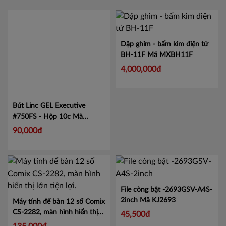
Bút Linc GEL Executive
Dập ghim - bấm kim điện tử
#750FS - Hộp 10c
Mã
BH-11F
Mã MXBH11F
LIN750
90,000đ
4,000,000đ
File còng bật -2693GSV-A4S-
2inch
Mã KJ2693
45,500đ