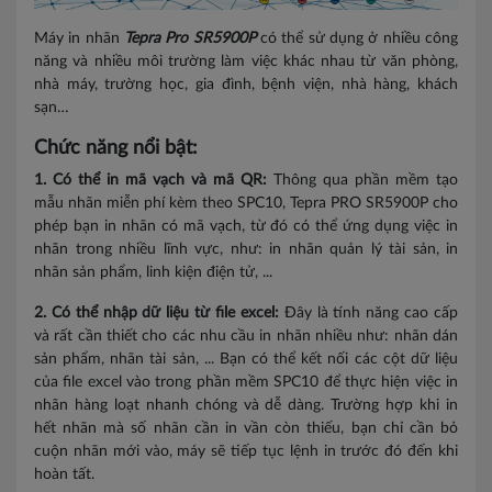
Máy in nhãn
Tepra Pro SR5900P
có thể sử dụng ở nhiều công
năng và nhiều môi trường làm việc khác nhau từ văn phòng,
nhà máy, trường học, gia đình, bệnh viện, nhà hàng, khách
sạn…
Chức năng nổi bật:
1. Có thể in mã vạch và mã QR:
Thông qua phần mềm tạo
mẫu nhãn miễn phí kèm theo SPC10, Tepra PRO SR5900P cho
phép bạn in nhãn có mã vạch, từ đó có thể ứng dụng việc in
nhãn trong nhiều lĩnh vực, như: in nhãn quản lý tài sản, in
nhãn sản phẩm, linh kiện điện tử, ...
2. Có thể nhập dữ liệu từ file excel:
Đây là tính năng cao cấp
và rất cần thiết cho các nhu cầu in nhãn nhiều như: nhãn dán
sản phẩm, nhãn tài sản, ... Bạn có thể kết nối các cột dữ liệu
của file excel vào trong phần mềm SPC10 để thực hiện việc in
nhãn hàng loạt nhanh chóng và dễ dàng. Trường hợp khi in
hết nhãn mà số nhãn cần in vần còn thiếu, bạn chỉ cần bỏ
cuộn nhãn mới vào, máy sẽ tiếp tục lệnh in trước đó đến khi
hoàn tất.