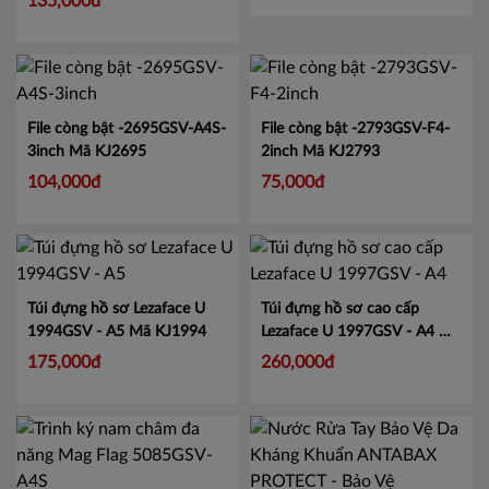
Máy tính để bàn 12 số Comix
CS-2282, màn hình hiển thị
lớn tiện lợi.
Mã CMCS2282
135,000đ
File còng bật -2695GSV-A4S-
File còng bật -2793GSV-F4-
3inch
Mã KJ2695
2inch
Mã KJ2793
104,000đ
75,000đ
Túi đựng hồ sơ Lezaface U
Túi đựng hồ sơ cao cấp
1994GSV - A5
Mã KJ1994
Lezaface U 1997GSV - A4
Mã
KJ1997
175,000đ
260,000đ