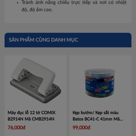
Tránh ánh nắng chiếu trực tiếp và nơi có nhiệt
độ, độ ẩm cao.
Lai Châu
Lạng Sơn
Lao Cai
SẢN PHẨM CÙNG DANH MỤC
Nam Định
Phú Thọ
Sơn La
Thái Bình
Thái Nguyên
Tuyên Quang
Máy đục lỗ 12 tờ COMIX
Kẹp bướm/ Kẹp sắt màu
B2914N
Mã CMB2914N
Batos BC41-C 41mm
Mã
Yên Bái
BC41-C
76,000đ
99,000đ
Thừa T. Huế