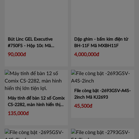
Bút Linc GEL Executive
Dập ghim - bấm kim điện tử
#750FS - Hộp 10c
Mã
BH-11F
Mã MXBH11F
LIN750
90,000đ
4,000,000đ
File còng bật -2693GSV-A4S-
2inch
Mã KJ2693
Máy tính để bàn 12 số Comix
CS-2282, màn hình hiển thị
45,500đ
lớn tiện lợi.
Mã CMCS2282
135,000đ