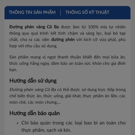
Hà Nam
THÔNG TIN SẢN PHẨM
THÔNG SỐ KỸ THUẬT
Hòa Bình
Đường phèn vàng Cô Ba
được làm từ 100% mía tự nhiên
thông qua quá trình kết tinh chậm và sàng lọc, loại bỏ tạp
Vĩnh Phúc
chất, cho ra các viên
đường phèn
với kích cỡ vừa phải, phù
hợp với nhu cầu sử dụng.
Ninh Bình
Sản phẩm mang vị ngọt thanh thuần khiết đến mọi bữa ăn,
Thanh Hóa
thức uống hằng ngày, đảm bảo an toàn sức khỏe cho gia đình
bạn.
Bắc Giang
Hướng dẫn sử dụng
Bắc Kạn
Đường phèn vàng Cô Ba
có thể được sử dụng trực tiếp trong
chế biến thức ăn, thức uống, giải khát, thực phẩm ăn liền, các
Bắc Ninh
món chè, các món chưng,…
Cao Bằng
Hướng dẫn bảo quản
Điện Biên
Chỉ bảo quản trong các loại bao bì an toàn cho
thực phẩm, sạch và kín.
Hà Giang