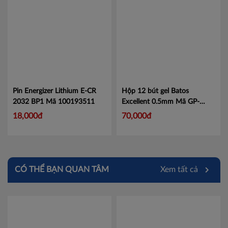
Cà Mau
Đồng Tháp
Hậu Giang
Kiên Giang
Long An
Pin Energizer Lithium E-CR
Hộp 12 bút gel Batos
2032 BP1
Mã 100193511
Excellent 0.5mm
Mã GP-
Sóc Trăng
B05B-2
18,000đ
70,000đ
Tây Ninh
Tiền Giang
CÓ THỂ BẠN QUAN TÂM
Xem tất cả
Trà Vinh
Vĩnh Long
Hải Dương