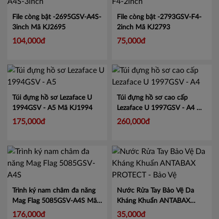
File còng bật -2695GSV-A4S-
File còng bật -2793GSV-F4-
3inch
Mã KJ2695
2inch
Mã KJ2793
104,000đ
75,000đ
Túi đựng hồ sơ Lezaface U
Túi đựng hồ sơ cao cấp
1994GSV - A5
Mã KJ1994
Lezaface U 1997GSV - A4
Mã
KJ1997
175,000đ
260,000đ
Trình ký nam châm đa năng
Nước Rửa Tay Bảo Vệ Da
Mag Flag 5085GSV-A4S
Mã
Kháng Khuẩn ANTABAX
KJ5085
PROTECT - Bảo Vệ
Mã 893
176,000đ
35,000đ