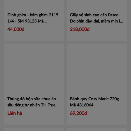
Ninh Thuận
Phú Yên
Đinh ghim - bấm ghim 2115
Giấy vệ sinh cao cấp Paseo
1/4 - 5M 93123
Mã
Dolphin dày, dai, mềm mịn in
Quảng Bình
MX211514
hình cá heo 4 lớp 10
44,000đ
218,000đ
cuộn/lốc
Mã
Quảng Nam
8993053211467
Quảng Ngãi
BR- Vũng Tàu
Cần Thơ
An Giang
Bạc Liêu
Thùng 48 hộp sữa chua ăn
Bánh quy Cosy Marie 720g
sầu riêng tự nhiên TH True
Mã 4316064
Bến Tre
Yogurt 100g
Mã 453000007
Liên hệ
69,200đ
Bình Phước