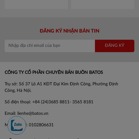
614923 01820
ĐĂNG KÝ NHẬN BẢN TIN
ĐĂNG KÝ
CÔNG TY CỔ PHẦN CHUYÊN BÁN BUÔN BATOS
Trụ sở: Số 37 Lô A1 KĐT Đại Kim Định Công, Phường Định
Công, Hà Nội.
Số điện thoại: +84 (24)3685 8811- 3565 8181
Email: lienhe@batos.vn
Mã số thuế: 0102806631