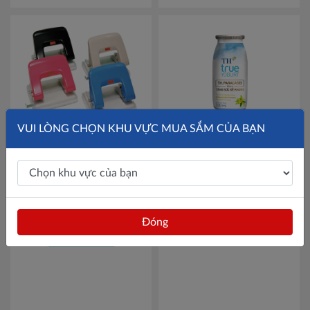
Khánh Hoà
Lâm Đồng
Bình Định
Bình Thuận
VUI LÒNG CHỌN KHU VỰC MUA SẮM CỦA BẠN
Đăk Nông
Máy đục lỗ MAX DP-F2DN
Thùng 48 chai sữa chua uống
Mã MXF2DN
men sống hương Vanilla tự
ĐắkLắk
nhiên TH True Yogurt 100ml
240,000đ
Liên hệ
Mã 453020000
Gia Lai
Đóng
Hà Tĩnh
Kon Tum
Nghệ An