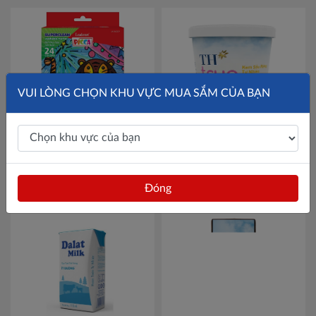
VUI LÒNG CHỌN KHU VỰC MUA SẮM CỦA BẠN
Hộp 24 màu bút lông màu
Kem hộp TH True Ice Cream
rửa được Superclean
sầu riêng tự nhiên 180g
Mã
Leaderart
Mã LA106Z2C9
456033429
123,000đ
353,600đ
Đóng