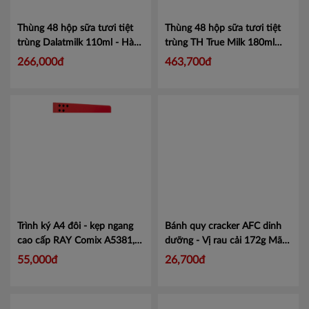
Thùng 48 hộp sữa tươi tiệt
Thùng 48 hộp sữa tươi tiệt
trùng Dalatmilk 110ml - Hàng
trùng TH True Milk 180ml
chính hãng, date xa
Mã
socola nguyên chất
Mã
266,000đ
463,700đ
472000110
452000410
Trình ký A4 đôi - kẹp ngang
Bánh quy cracker AFC dinh
cao cấp RAY Comix A5381, 5
dưỡng - Vị rau cải 172g
Mã
màu sang trọng
Mã
4257573
55,000đ
26,700đ
VTCM010