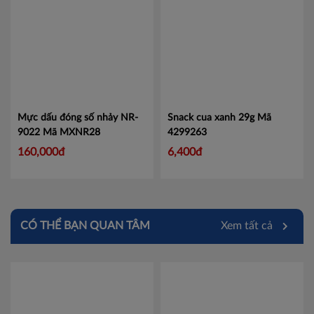
Mực dấu đóng số nhảy NR-
Snack cua xanh 29g
Mã
9022
Mã MXNR28
4299263
160,000đ
6,400đ
CÓ THỂ BẠN QUAN TÂM
Xem tất cả