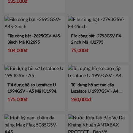
135,000đ
45,500đ
File còng bật -2695GSV-A4S-
File còng bật -2793GSV-F4-
3inch
Mã KJ2695
2inch
Mã KJ2793
104,000đ
75,000đ
Túi đựng hồ sơ Lezaface U
Túi đựng hồ sơ cao cấp
1994GSV - A5
Mã KJ1994
Lezaface U 1997GSV - A4
Mã
KJ1997
175,000đ
260,000đ