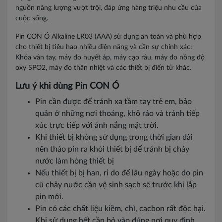
nguồn năng lượng vượt trội, đáp ứng hàng triệu nhu cầu của
cuộc sống.
Pin CON Ó Alkaline LR03 (AAA) sử dụng an toàn và phù hợp
cho thiết bị tiêu hao nhiều điện năng và cần sự chính xác:
Khóa vân tay, máy đo huyết áp, máy cạo râu, máy đo nồng độ
oxy SPO2, máy đo thân nhiệt và các thiết bị điển tử khác.
Lưu ý khi dùng Pin CON Ó
Pin cần được để tránh xa tầm tay trẻ em, bảo
quản ở những nơi thoáng, khô ráo và tránh tiếp
xúc trực tiếp với ánh nắng mặt trời.
Khi thiết bị không sử dụng trong thời gian dài
nên tháo pin ra khỏi thiết bị để tránh bị chảy
nước làm hỏng thiết bị
Nếu thiết bị bị han, rỉ do để lâu ngày hoặc do pin
cũ chảy nước cần vệ sinh sạch sẽ trước khi lắp
pin mới.
Pin có các chất liệu kiềm, chì, cacbon rất độc hại.
Khi sử dụng hết cần bỏ vào đúng nơi quy định