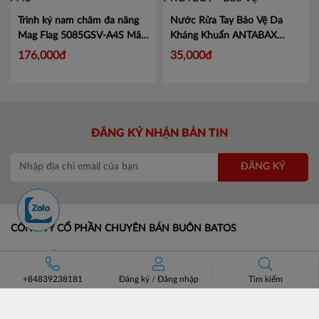
Trình ký nam châm đa năng
Nước Rửa Tay Bảo Vệ Da
Mag Flag 5085GSV-A4S
Mã
Kháng Khuẩn ANTABAX
KJ5085
PROTECT - Bảo Vệ
Mã 893
176,000đ
35,000đ
614923 01820
ĐĂNG KÝ NHẬN BẢN TIN
ĐĂNG KÝ
CÔNG TY CỔ PHẦN CHUYÊN BÁN BUÔN BATOS
Trụ sở: Số 37 Lô A1 KĐT Đại Kim Định Công, Phường Định
Công, Hà Nội.
+84839238181
Đăng ký
/
Đăng nhập
Tìm kiếm
Số điện thoại: +84 (24)3685 8811- 3565 8181