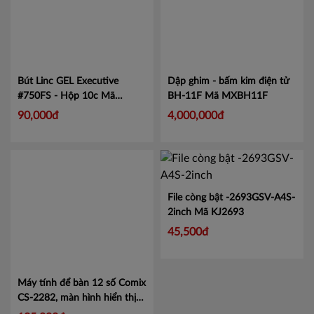
Bút Linc GEL Executive
Dập ghim - bấm kim điện tử
#750FS - Hộp 10c
Mã
BH-11F
Mã MXBH11F
LIN750
90,000đ
4,000,000đ
Máy tính để bàn 12 số Comix
File còng bật -2693GSV-A4S-
CS-2282, màn hình hiển thị
2inch
Mã KJ2693
lớn tiện lợi.
Mã CMCS2282