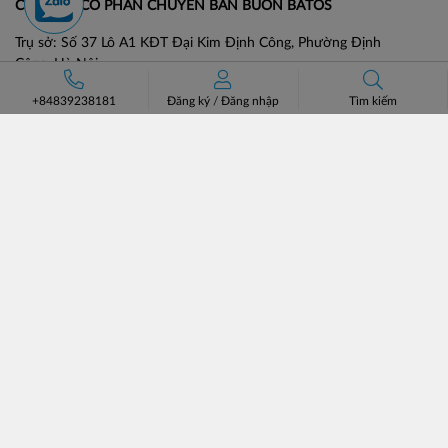
CÔNG TY CỔ PHẦN CHUYÊN BÁN BUÔN BATOS
Trụ sở: Số 37 Lô A1 KĐT Đại Kim Định Công, Phường Định
Công, Hà Nội.
Số điện thoại: +84 (24)3685 8811- 3565 8181
+84839238181
Đăng ký
/
Đăng nhập
Tìm kiếm
Email: lienhe@batos.vn
Mã số thuế: 0102806631
HỖ TRỢ KHÁCH HÀNG
VỀ BATOS
Hướng dẫn đặt hàng
Giới thiệu
Phương thức vận chuyển
Đối tác chiến lược
Chính sách đổi trả
Tin tức & Tuyển dụng
Bán hàng cùng Batos
Liên hệ
Catalogue
MẠNG XÃ HỘI