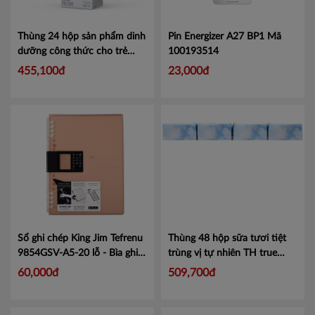
Thùng 24 hộp sản phẩm dinh
Pin Energizer A27 BP1
Mã
dưỡng công thức cho trẻ
100193514
trên 2 tuổi TH true Formula
455,100đ
23,000đ
180ml
Mã 458000001
Sổ ghi chép King Jim Tefrenu
Thùng 48 hộp sữa tươi tiệt
9854GSV-A5-20 lỗ - Bìa ghi
trùng vị tự nhiên TH true
chép có thể thay thế giấy.
Mã
MILK HILO 180ml - Hàng
60,000đ
509,700đ
KJ9854
chính hãng, date xa
Mã
452000611