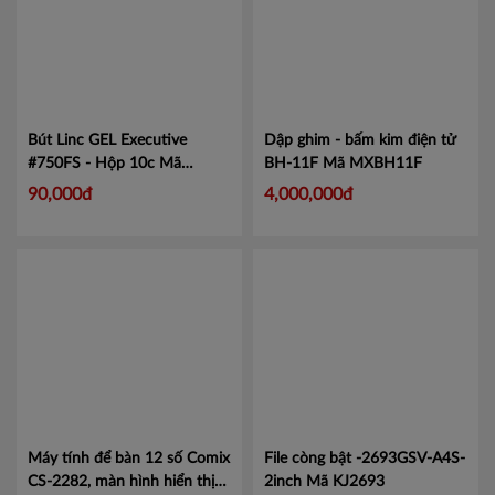
Bút Linc GEL Executive
Dập ghim - bấm kim điện tử
#750FS - Hộp 10c
Mã
BH-11F
Mã MXBH11F
LIN750
90,000đ
4,000,000đ
Máy tính để bàn 12 số Comix
File còng bật -2693GSV-A4S-
CS-2282, màn hình hiển thị
2inch
Mã KJ2693