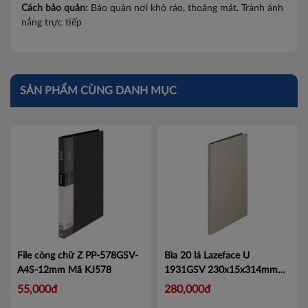
Cách bảo quản:
Bảo quản nơi khô ráo, thoáng mát. Tránh ánh
nắng trực tiếp
SẢN PHẨM CÙNG DANH MỤC
File còng chữ Z PP-578GSV-
Bìa 20 lá Lazeface U
A4S-12mm
Mã KJ578
1931GSV 230x15x314mm
Mã KJ193120
55,000đ
280,000đ