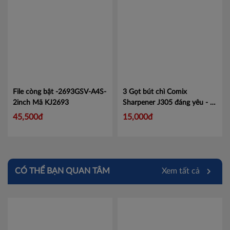
File còng bật -2693GSV-A4S-
3 Gọt bút chì Comix
2inch
Mã KJ2693
Sharpener J305 đáng yêu - 1
vỉ
Mã CMJ305
45,500đ
15,000đ
CÓ THỂ BẠN QUAN TÂM
Xem tất cả