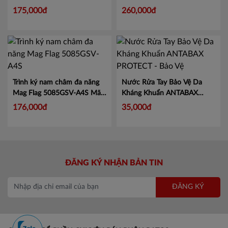
KJ1997
175,000đ
260,000đ
Trình ký nam châm đa năng
Nước Rửa Tay Bảo Vệ Da
Mag Flag 5085GSV-A4S
Mã
Kháng Khuẩn ANTABAX
KJ5085
PROTECT - Bảo Vệ
Mã 893
176,000đ
35,000đ
614923 01820
ĐĂNG KÝ NHẬN BẢN TIN
ĐĂNG KÝ