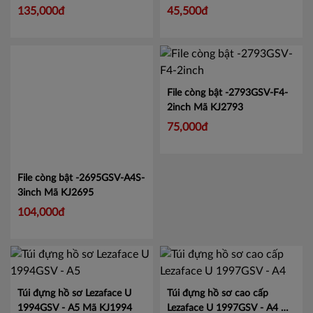
lớn tiện lợi.
Mã CMCS2282
135,000đ
45,500đ
File còng bật -2695GSV-A4S-
File còng bật -2793GSV-F4-
3inch
Mã KJ2695
2inch
Mã KJ2793
104,000đ
75,000đ
Túi đựng hồ sơ Lezaface U
Túi đựng hồ sơ cao cấp
1994GSV - A5
Mã KJ1994
Lezaface U 1997GSV - A4
Mã