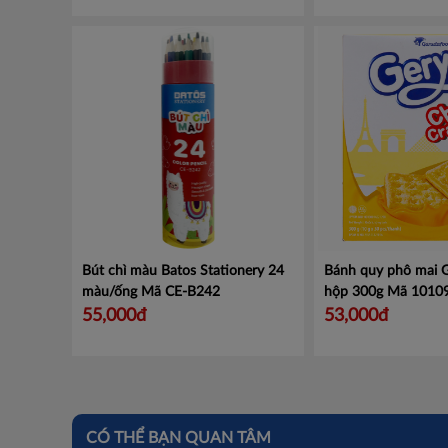
Bút chì màu Batos Stationery 24
Bánh quy phô mai 
màu/ống
Mã CE-B242
hộp 300g Mã 101
101098709
55,000đ
53,000đ
CÓ THỂ BẠN QUAN TÂM