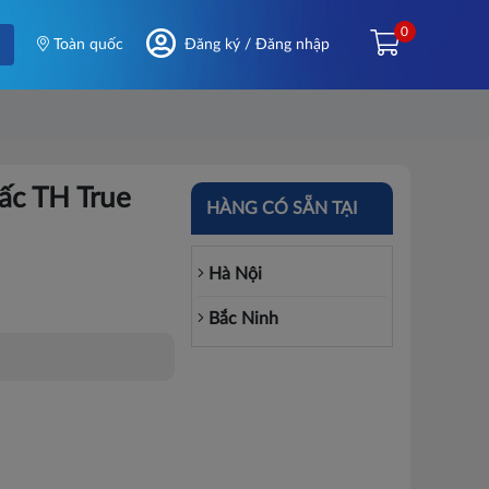
0
Toàn quốc
Đăng ký / Đăng nhập
ấc TH True
HÀNG CÓ SẴN TẠI
Hà Nội
Bắc Ninh