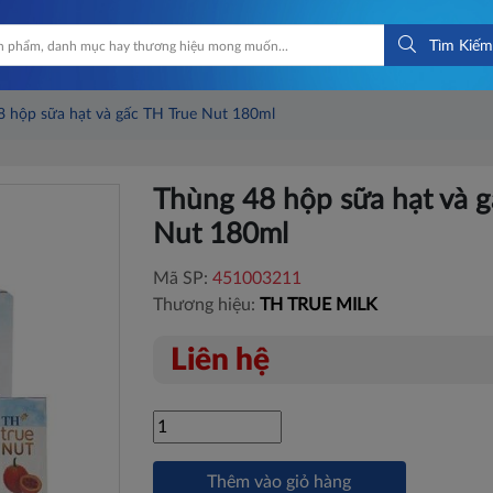
Tìm Kiếm
8 hộp sữa hạt và gấc TH True Nut 180ml
Thùng 48 hộp sữa hạt và g
Nut 180ml
Mã SP:
451003211
Thương hiệu:
TH TRUE MILK
Liên hệ
Thêm vào giỏ hàng