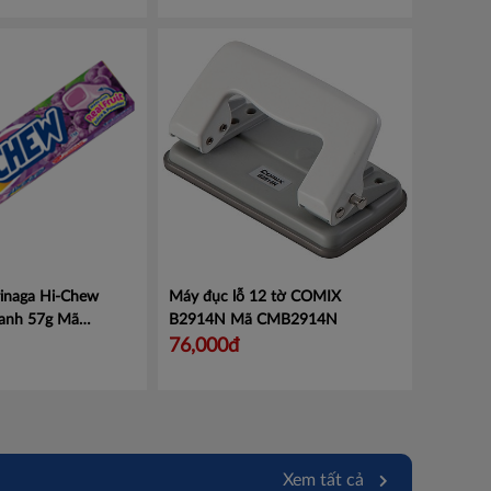
inaga Hi-Chew
Máy đục lỗ 12 tờ COMIX
anh 57g Mã
B2914N
Mã CMB2914N
ã 101112512
76,000đ
Xem tất cả