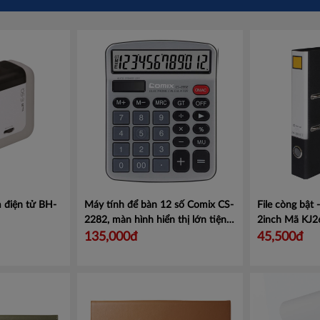
 điện tử BH-
Máy tính để bàn 12 số Comix CS-
File còng bật
2282, màn hình hiển thị lớn tiện
2inch
Mã KJ2
lợi.
Mã CMCS2282
135,000đ
45,500đ