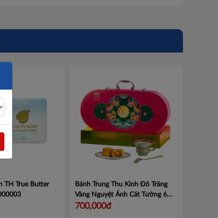
ên TH True Butter
Bánh Trung Thu Kinh Đô Trăng
000003
Vàng Nguyệt Ánh Cát Tường 6
Bánh x 80g
Mã NACT
700,000đ