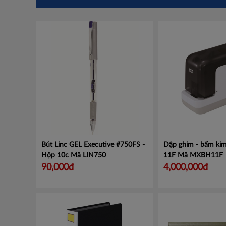
Bút Linc GEL Executive #750FS -
Dập ghim - bấm kim
Hộp 10c
Mã LIN750
11F
Mã MXBH11F
90,000đ
4,000,000đ