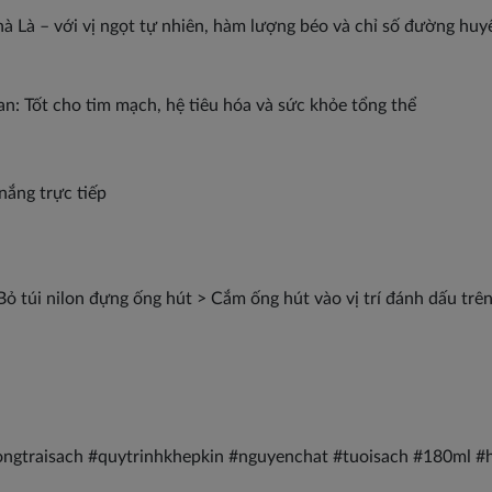
 Là – với vị ngọt tự nhiên, hàm lượng béo và chỉ số đường huyết 
n: Tốt cho tim mạch, hệ tiêu hóa và sức khỏe tổng thể
nắng trực tiếp
ỏ túi nilon đựng ống hút > Cắm ống hút vào vị trí đánh dấu trên
#nongtraisach #quytrinhkhepkin #nguyenchat #tuoisach #180ml