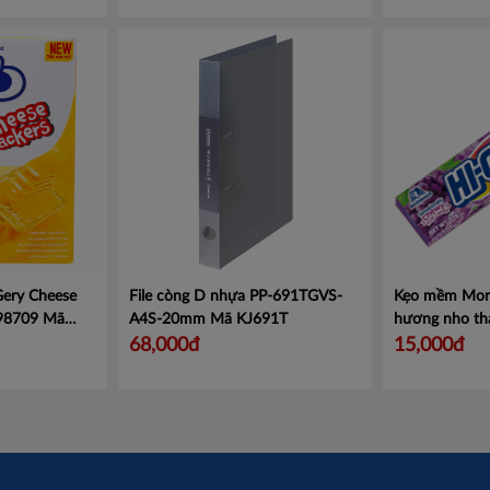
Gery Cheese
File còng D nhựa PP-691TGVS-
Kẹo mềm Mor
098709
Mã
A4S-20mm
Mã KJ691T
hương nho th
101112512
M
68,000đ
15,000đ