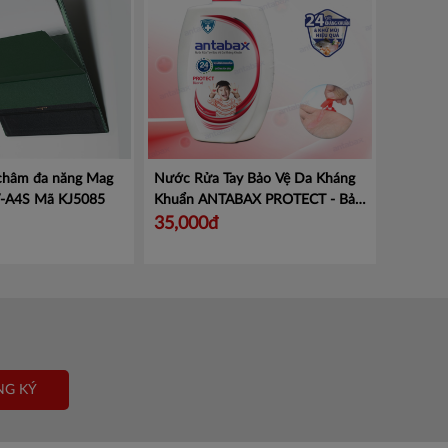
 châm đa năng Mag
Nước Rửa Tay Bảo Vệ Da Kháng
V-A4S
Mã KJ5085
Khuẩn ANTABAX PROTECT - Bảo
Vệ
Mã 893 614923 01820
35,000đ
NG KÝ