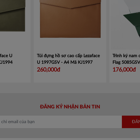
face U
Túi đựng hồ sơ cao cấp Lezaface
Trình ký nam
KJ1994
U 1997GSV - A4
Mã KJ1997
Flag 5085GS
260,000đ
176,000đ
ĐĂNG KÝ NHẬN BẢN TIN
ĐĂ