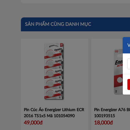
SẢN PHẨM CÙNG DANH MỤC
Pin Cúc Áo Energizer Lithium ECR
Pin Energizer A76 
2016 TS1x5
Mã 101054090
100193515
49,000đ
18,000đ