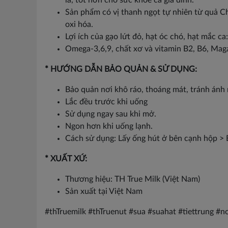
là, tốt hơn cho sức khỏe cả gia đình.
Sản phẩm có vị thanh ngọt tự nhiên từ quả Chà
oxi hóa.
Lợi ích của gạo lứt đỏ, hạt óc chó, hạt mắc ca:
Omega-3,6,9, chất xơ và vitamin B2, B6, Maga
* HƯỚNG DẪN BẢO QUẢN & SỬ DỤNG:
Bảo quản nơi khô ráo, thoáng mát, tránh ánh 
Lắc đều trước khi uống
Sử dụng ngay sau khi mở.
Ngon hơn khi uống lạnh.
Cách sử dụng: Lấy ống hút ở bên cạnh hộp > B
* XUẤT XỨ:
Thương hiệu: TH True Milk (Việt Nam)
Sản xuất tại Việt Nam
#thTruemilk #thTruenut #sua #suahat #tiettrung 