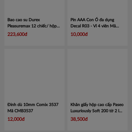
Bao cao su Durex
Pin AAA Con Ó đa dụng
Pleasuremax 12 chiếc/ hộp
Decal R03 - Vỉ 4 viên
Mã
Mã 101047395
VIBDECR03
223,600đ
10,000đ
Đinh dù 10mm Comix 3537
Khăn giấy hộp cao cấp Paseo
Mã CMB3537
Luxuriously Soft 200 tờ 2 lớp
- Khăn giấy lau mặt, an toàn
12,000đ
38,500đ
cho mọi loại da
Mã
8993053111149