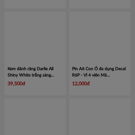
Kem đánh răng Darlie All
Pin AA Con Ó đa dụng Decal
Shiny White trắng sáng
R6P - Vỉ 4 viên
Mã
chanh bạc hà 140g
Mã
VIBDECR6P
39,500đ
12,000đ
100955719