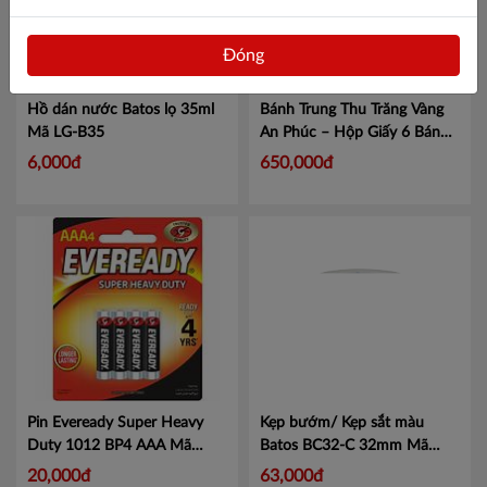
Đóng
Hồ dán nước Batos lọ 35ml
Bánh Trung Thu Trăng Vàng
Mã LG-B35
An Phúc – Hộp Giấy 6 Bánh
x 80G
Mã AP
6,000đ
650,000đ
Pin Eveready Super Heavy
Kẹp bướm/ Kẹp sắt màu
Duty 1012 BP4 AAA Mã
Batos BC32-C 32mm
Mã
101110527
Mã 101110527
BC32-C
20,000đ
63,000đ