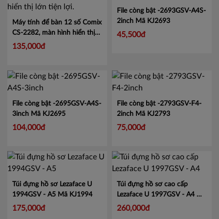
File còng bật -2693GSV-A4S-
2inch
Mã KJ2693
Máy tính để bàn 12 số Comix
CS-2282, màn hình hiển thị
45,500đ
lớn tiện lợi.
Mã CMCS2282
135,000đ
File còng bật -2695GSV-A4S-
File còng bật -2793GSV-F4-
3inch
Mã KJ2695
2inch
Mã KJ2793
104,000đ
75,000đ
Túi đựng hồ sơ Lezaface U
Túi đựng hồ sơ cao cấp
1994GSV - A5
Mã KJ1994
Lezaface U 1997GSV - A4
Mã
KJ1997
175,000đ
260,000đ