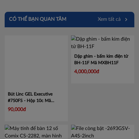
CÓ THỂ BẠN QUAN TÂM
Xem tất cả
Dập ghim - bấm kim điện tử
BH-11F
Mã MXBH11F
4,000,000đ
Bút Linc GEL Executive
#750FS - Hộp 10c
Mã
LIN750
90,000đ