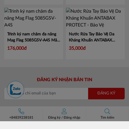
Trình ký nam châm đa năng
Nước Rửa Tay Bảo Vệ Da
Mag Flag 5085GSV-A4S
Mã
Kháng Khuẩn ANTABAX
KJ5085
PROTECT - Bảo Vệ
Mã 893
176,000đ
35,000đ
614923 01820
ĐĂNG KÝ NHẬN BẢN TIN
ĐĂNG KÝ
+84839238181
Đăng ký
/
Đăng nhập
Tìm kiếm
CÔNG TY CỔ PHẦN CHUYÊN BÁN BUÔN BATOS
Trụ sở: Số 37 Lô A1 KĐT Đại Kim Định Công, Phường Định