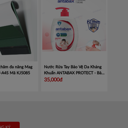
 châm đa năng Mag
Nước Rửa Tay Bảo Vệ Da Kháng
V-A4S
Mã KJ5085
Khuẩn ANTABAX PROTECT - Bảo
Vệ
Mã 893 614923 01820
35,000đ
NG KÝ