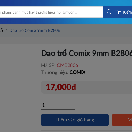
Tìm Kiếm
Lỗ
Dao trổ Comix 9mm B2806
Dao trổ Comix 9mm B280
Mã SP:
CMB2806
Thương hiệu:
COMIX
17,000đ
Thêm vào giỏ hàng
M