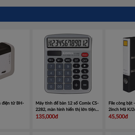
 điện tử BH-
Máy tính để bàn 12 số Comix CS-
File còng bật
2282, màn hình hiển thị lớn tiện
2inch
Mã KJ2
lợi.
Mã CMCS2282
135,000đ
45,500đ