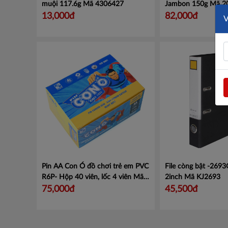
muội 117.6g
Mã 4306427
Jambon 150g
Mã 2
13,000đ
82,000đ
Pin AA Con Ó đồ chơi trẻ em PVC
File còng bật -269
R6P- Hộp 40 viên, lốc 4 viên
Mã
2inch
Mã KJ2693
BPVCR6P
75,000đ
45,500đ