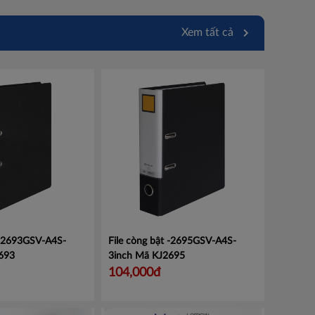
Xem tất cả
 -2693GSV-A4S-
File còng bật -2695GSV-A4S-
693
3inch
Mã KJ2695
104,000đ