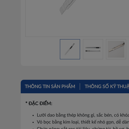
THÔNG TIN SẢN PHẨM
THÔNG SỐ KỸ THU
* ĐẶC ĐIỂM:
Lưỡi dao bằng thép không gỉ, sắc bén, có khóa
Vỏ bọc bằng kim loại, thiết kế nhỏ gọn, dễ dà