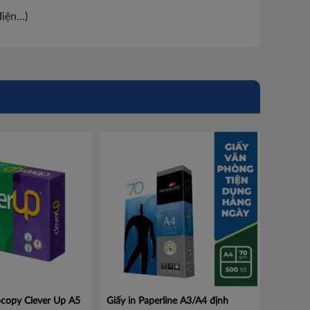
ện...)
ocopy Clever Up A5
Giấy in Paperline A3/A4 định