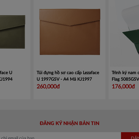
face U
Túi đựng hồ sơ cao cấp Lezaface
Trình ký nam
KJ1994
U 1997GSV - A4
Mã KJ1997
Flag 5085GS
260,000đ
176,000đ
ĐĂNG KÝ NHẬN BẢN TIN
ĐĂ