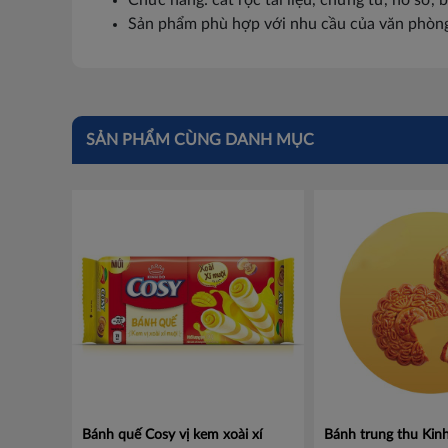
Chức năng: cắt rọc tài liệu, chứng từ, hồ sơ, bư
Sản phẩm phù hợp với nhu cầu của văn phòng, 
SẢN PHẨM CÙNG DANH MỤC
Bánh quế Cosy vị kem xoài xí
Bánh trung thu Ki