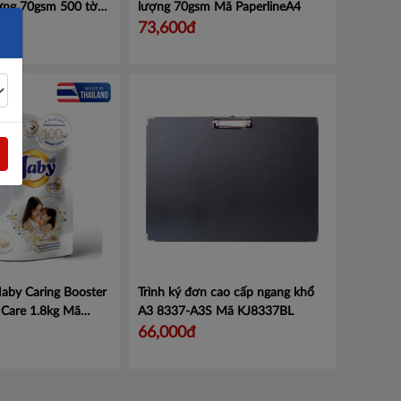
ợng 70gsm 500 tờ/
lượng 70gsm
Mã PaperlineA4
rUpA5-92.70
73,600đ
aby Caring Booster
Trình ký đơn cao cấp ngang khổ
 Care 1.8kg
Mã
A3 8337-A3S
Mã KJ8337BL
321
66,000đ