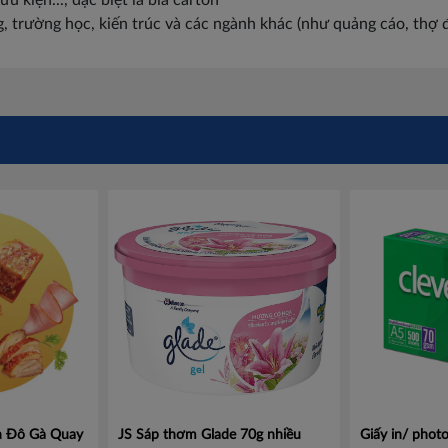
u kiện..., đặc biệt là bìa carton
trường học, kiến trúc và các ngành khác (như quảng cáo, thợ đi
nh Đô Gà Quay
JS Sáp thơm Glade 70g nhiều
Giấy in/ phot