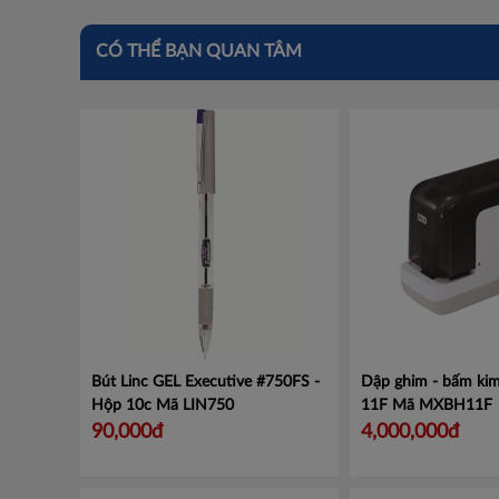
CÓ THỂ BẠN QUAN TÂM
Bút Linc GEL Executive #750FS -
Dập ghim - bấm kim
Hộp 10c
Mã LIN750
11F
Mã MXBH11F
90,000đ
4,000,000đ