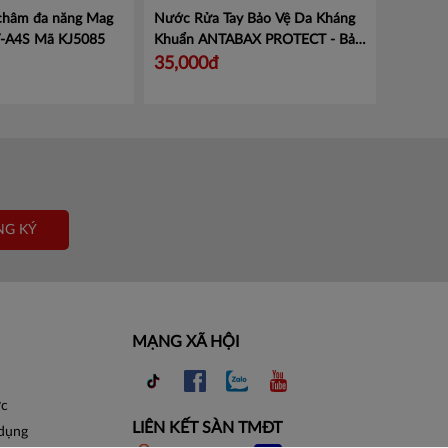
 châm đa năng Mag
Nước Rửa Tay Bảo Vệ Da Kháng
V-A4S
Mã KJ5085
Khuẩn ANTABAX PROTECT - Bảo
Vệ
Mã 893 614923 01820
35,000đ
NG KÝ
MẠNG XÃ HỘI
ợc
LIÊN KẾT SÀN TMĐT
 dụng