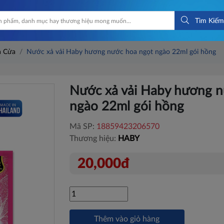
Tìm Kiếm
à Cửa
Nước xả vải Haby hương nước hoa ngọt ngào 22ml gói hồng
Nước xả vải Haby hương n
ngào 22ml gói hồng
Mã SP:
18859423206570
Thương hiệu:
HABY
20,000đ
Thêm vào giỏ hàng