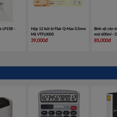
e LP15B -
Hộp 12 bút bi Flair Q-Max 0.5mm
Bình xịt côn 
Mã VTFL0005
mùi 600ml - D
nơi, tiêu diệt
39,000đ
85,000đ
Mã 10104366