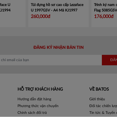
face U
Túi đựng hồ sơ cao cấp Lezaface
Trình ký nam
KJ1994
U 1997GSV - A4
Mã KJ1997
Flag 5085GS
260,000đ
176,000đ
ĐĂNG KÝ NHẬN BẢN TIN
ĐĂ
HỖ TRỢ KHÁCH HÀNG
VỀ BATOS
Hướng dẫn đặt hàng
Giới thiệu
Phương thức vận chuyển
Đối tác chiến lư
Chính sách đổi trả
Tin tức & Tuyển