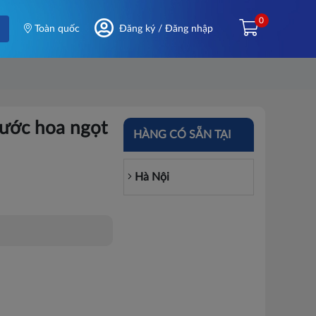
0
Toàn quốc
Đăng ký / Đăng nhập
ước hoa ngọt
HÀNG CÓ SẴN TẠI
Hà Nội