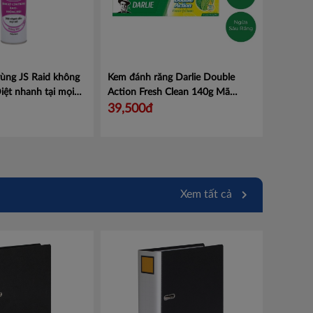
trùng JS Raid không
Kem đánh răng Darlie Double
iệt nhanh tại mọi
Action Fresh Clean 140g
Mã
 muỗi sốt xuất huyết.
101105244
39,500đ
7
Xem tất cả