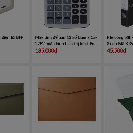
 điện tử BH-
Máy tính để bàn 12 số Comix CS-
File còng bật
2282, màn hình hiển thị lớn tiện
2inch
Mã KJ2
lợi.
Mã CMCS2282
135,000đ
45,500đ