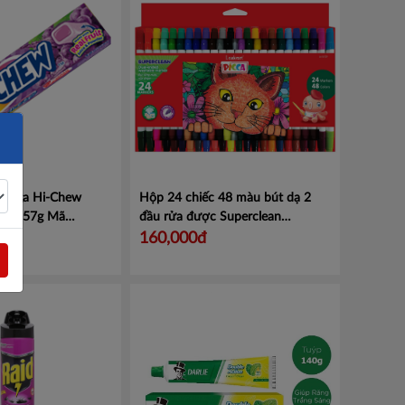
inaga Hi-Chew
Hộp 24 chiếc 48 màu bút dạ 2
anh 57g Mã
đầu rửa được Superclean
ã 101112512
Leaderart
Mã LA107Z9
160,000đ