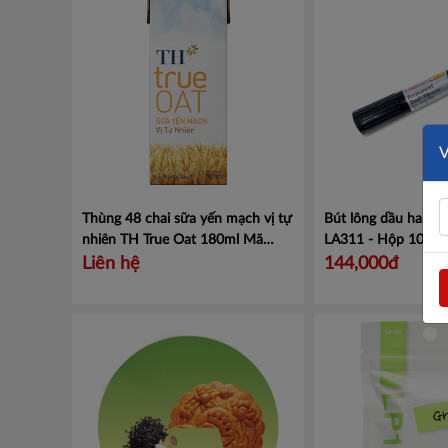
Thùng 48 chai sữa yến mạch vị tự
Bút lông dầu hai đầ
nhiên TH True Oat 180ml
Mã
LA311 - Hộp 10 ch
451005012
Liên hệ
144,000đ