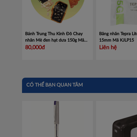
Bánh Trung Thu Kinh Đô Chay
Băng nhãn Tepra Lit
nhân Mè đen hạt dưa 150g
Mã
15mm
Mã KJLP15
XTX
80,000đ
Liên hệ
CÓ THỂ BẠN QUAN TÂM