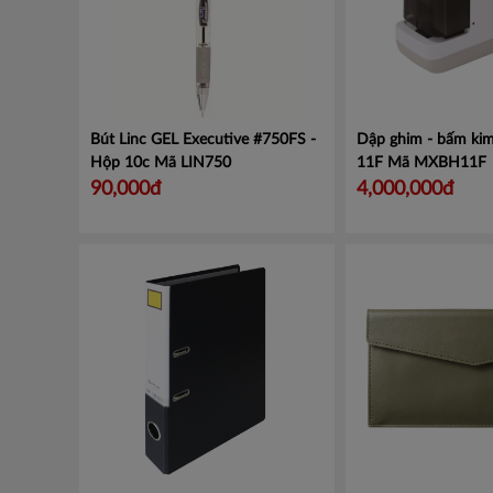
Bút Linc GEL Executive #750FS -
Dập ghim - bấm kim
Hộp 10c
Mã LIN750
11F
Mã MXBH11F
90,000đ
4,000,000đ