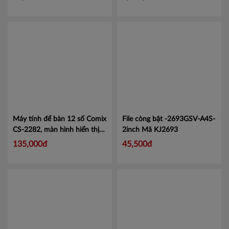
Máy tính để bàn 12 số Comix
File còng bật -2693GSV-A4S-
CS-2282, màn hình hiển thị
2inch
Mã KJ2693
lớn tiện lợi.
Mã CMCS2282
135,000đ
45,500đ