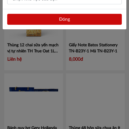
Đóng
Thùng 12 chai sữa yến mạch
Giấy Note Batos Stationery
vị tự nhiên TH True Oat 1L
TN-B23Y-1
Mã TN-B23Y-1
Mã 451005007
Liên hệ
8,000đ
Bánh quy bơ Gery Hollanda
Thùng 48 hộp sữa chua ăn ít