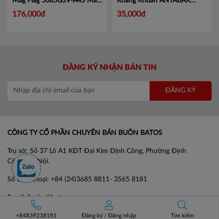
Mag Flag 5085GSV-A4S
Mã
Kháng Khuẩn ANTABAX
KJ5085
PROTECT - Bảo Vệ
Mã 893
176,000đ
35,000đ
614923 01820
ĐĂNG KÝ NHẬN BẢN TIN
ĐĂNG KÝ
CÔNG TY CỔ PHẦN CHUYÊN BÁN BUÔN BATOS
Trụ sở: Số 37 Lô A1 KĐT Đại Kim Định Công, Phường Định
Công, Hà Nội.
Số điện thoại: +84 (24)3685 8811- 3565 8181
Email: lienhe@batos.vn
Mã số thuế: 0102806631
+84839238181
Đăng ký
/
Đăng nhập
Tìm kiếm