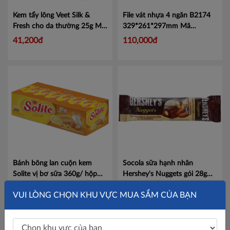
Kem tẩy lông Veet Silk &
File vát nhựa 4 ngăn B2174
Fresh cho da thường 25g
Mã
329*261*297mm
Mã
100790821
CMB2174
41,200đ
110,000đ
Bánh bông lan cuộn kem
Socola sữa hạnh nhân
Solite vị bơ sữa 360g/ hộp
Hershey's Nuggets gói 28g
Mã 4086394
Mã 100790858
Mã
52,000đ
Liên hệ
VUI LÒNG CHỌN KHU VỰC MUA SẮM CỦA BẠN
100790858