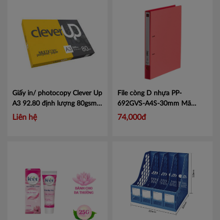
Giấy in/ photocopy Clever Up
File còng D nhựa PP-
A3 92.80 định lượng 80gsm
692GVS-A4S-30mm
Mã
500 tờ/ ram
Mã CleverUpA3-
KJ692
Liên hệ
74,000đ
92.80