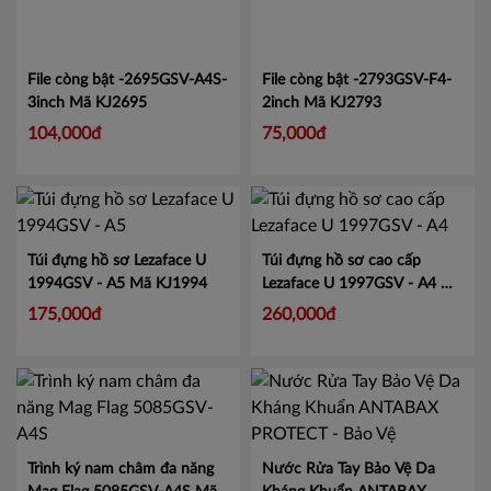
File còng bật -2695GSV-A4S-
File còng bật -2793GSV-F4-
3inch
Mã KJ2695
2inch
Mã KJ2793
104,000đ
75,000đ
Túi đựng hồ sơ Lezaface U
Túi đựng hồ sơ cao cấp
1994GSV - A5
Mã KJ1994
Lezaface U 1997GSV - A4
Mã
KJ1997
175,000đ
260,000đ
Trình ký nam châm đa năng
Nước Rửa Tay Bảo Vệ Da