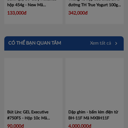
hộp 454g - New Mã
đường TH True Yogurt 100g
101237568
Mã 101237568
Mã 453000005
133,000đ
342,000đ
CÓ THỂ BẠN QUAN TÂM
Xem tất cả
Bút Linc GEL Executive
Dập ghim - bấm kim điện tử
#750FS - Hộp 10c
Mã
BH-11F
Mã MXBH11F
LIN750
90,000đ
4,000,000đ