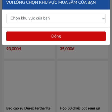
VUI LÒNG CHỌN KHU VỰC MUA SẮM CỦA BẠN
Đóng
Pin Energizer Lithium CR2
Nước Rửa Tay Bảo Vệ Da
BP1
Mã 100868727
Kháng Khuẩn ANTABAX
PROTECT - Bảo Vệ
Mã 893
93,000đ
35,000đ
614923 01820
Bao cao su Durex Fertherlite
Hộp 50 chiếc bút semi gel