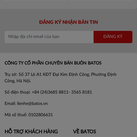
Trình ký nam châm đa năng
Nước Rửa Tay Bảo Vệ Da
Mag Flag 5085GSV-A4S
Mã
Kháng Khuẩn ANTABAX
KJ5085
PROTECT - Bảo Vệ
Mã 893
176,000đ
35,000đ
614923 01820
ĐĂNG KÝ NHẬN BẢN TIN
ĐĂNG KÝ
CÔNG TY CỔ PHẦN CHUYÊN BÁN BUÔN BATOS
Trụ sở: Số 37 Lô A1 KĐT Đại Kim Định Công, Phường Định
Công, Hà Nội.
Số điện thoại: +84 (24)3685 8811- 3565 8181