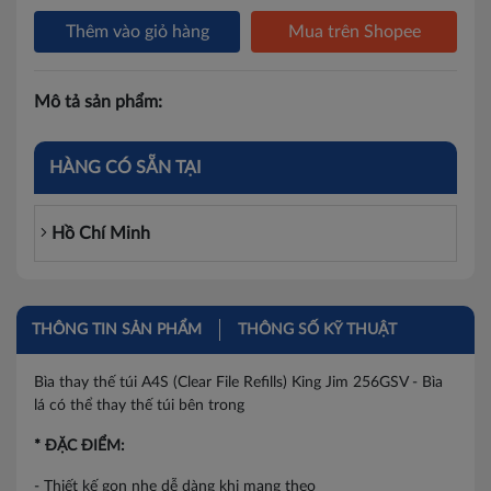
Thêm vào giỏ hàng
Mua trên Shopee
Mô tả sản phẩm:
HÀNG CÓ SẴN TẠI
Hồ Chí Minh
THÔNG TIN SẢN PHẨM
THÔNG SỐ KỸ THUẬT
Bìa thay thế túi A4S (Clear File Refills) King Jim 256GSV - Bìa
lá có thể thay thế túi bên trong
* ĐẶC ĐIỂM:
- Thiết kế gọn nhẹ dễ dàng khi mang theo