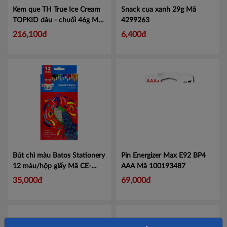
Kem que TH True Ice Cream
Snack cua xanh 29g
Mã
TOPKID dâu - chuối 46g
Mã
4299263
456014343
216,100đ
6,400đ
Bút chì màu Batos Stationery
Pin Energizer Max E92 BP4
12 màu/hộp giấy
Mã CE-
AAA
Mã 100193487
B121
35,000đ
69,000đ