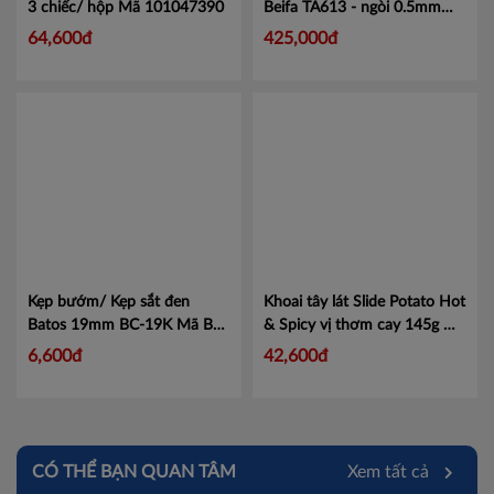
3 chiếc/ hộp
Mã 101047390
Beifa TA613 - ngòi 0.5mm
Mã TA613
64,600đ
425,000đ
Kẹp bướm/ Kẹp sắt đen
Khoai tây lát Slide Potato Hot
Batos 19mm BC-19K
Mã BC-
& Spicy vị thơm cay 145g
Mã
19K
4319363
6,600đ
42,600đ
CÓ THỂ BẠN QUAN TÂM
Xem tất cả