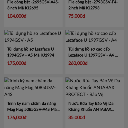
lớn tiện lợi.
Mã CMCS2282
135,000đ
File còng bật -2695GSV-A4S-
File còng bật -2793GSV-F4-
3inch
Mã KJ2695
2inch
Mã KJ2793
104,000đ
75,000đ
Túi đựng hồ sơ Lezaface U
Túi đựng hồ sơ cao cấp
1994GSV - A5
Mã KJ1994
Lezaface U 1997GSV - A4
Mã
KJ1997
175,000đ
260,000đ