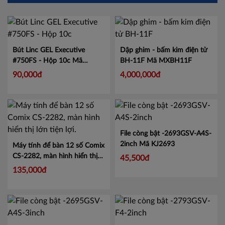
Dập ghim - bấm kim điện tử
BH-11F
Mã MXBH11F
4,000,000đ
Bút Linc GEL Executive
#750FS - Hộp 10c
Mã
LIN750
90,000đ
File còng bật -2693GSV-A4S-
2inch
Mã KJ2693
Máy tính để bàn 12 số Comix
CS-2282, màn hình hiển thị
45,500đ