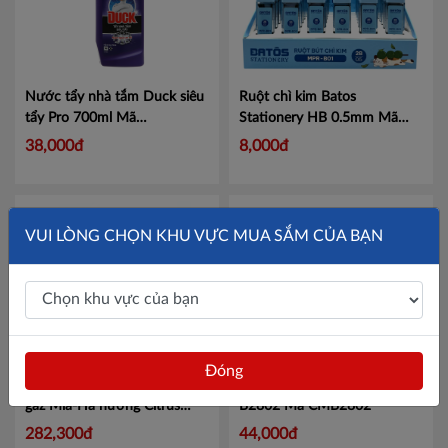
Nước tẩy nhà tắm Duck siêu
Ruột chì kim Batos
tẩy Pro 700ml
Mã
Stationery HB 0.5mm
Mã
100881898
MPR-B01
38,000đ
8,000đ
VUI LÒNG CHỌN KHU VỰC MUA SẮM CỦA BẠN
Đóng
Thùng 24 lon nước mía có
Dao trổ COMIX 18mm
gaz Mia-Ha hương Citrus
B2802
Mã CMB2802
240ml
Mã NMGC240
282,300đ
44,000đ