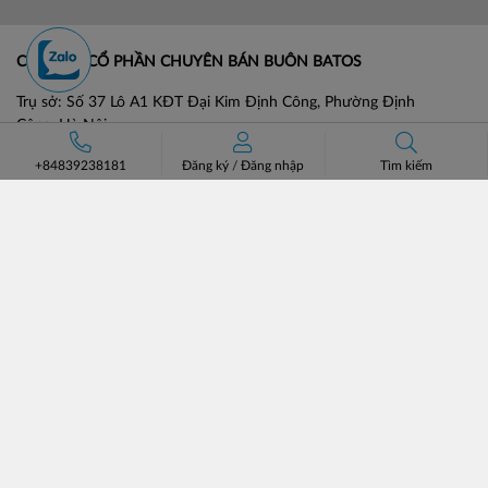
CÔNG TY CỔ PHẦN CHUYÊN BÁN BUÔN BATOS
Trụ sở: Số 37 Lô A1 KĐT Đại Kim Định Công, Phường Định
Công, Hà Nội.
Số điện thoại: +84 (24)3685 8811- 3565 8181
+84839238181
Đăng ký
/
Đăng nhập
Tìm kiếm
Email: lienhe@batos.vn
Mã số thuế: 0102806631
HỖ TRỢ KHÁCH HÀNG
VỀ BATOS
Hướng dẫn đặt hàng
Giới thiệu
Phương thức vận chuyển
Đối tác chiến lược
Chính sách đổi trả
Tin tức & Tuyển dụng
Bán hàng cùng Batos
Liên hệ
Catalogue