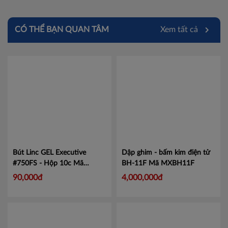
CÓ THỂ BẠN QUAN TÂM
Xem tất cả
Bút Linc GEL Executive
Dập ghim - bấm kim điện tử
#750FS - Hộp 10c
Mã
BH-11F
Mã MXBH11F
LIN750
90,000đ
4,000,000đ