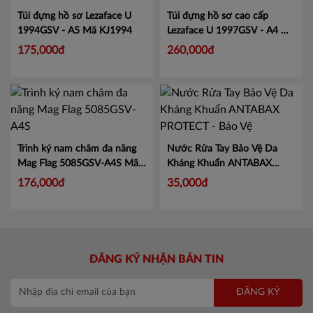
Túi đựng hồ sơ Lezaface U
Túi đựng hồ sơ cao cấp
1994GSV - A5
Mã KJ1994
Lezaface U 1997GSV - A4
Mã
KJ1997
175,000đ
260,000đ
Trình ký nam châm đa năng
Nước Rửa Tay Bảo Vệ Da
Mag Flag 5085GSV-A4S
Mã
Kháng Khuẩn ANTABAX
KJ5085
PROTECT - Bảo Vệ
Mã 893
176,000đ
35,000đ
614923 01820
ĐĂNG KÝ NHẬN BẢN TIN
ĐĂNG KÝ