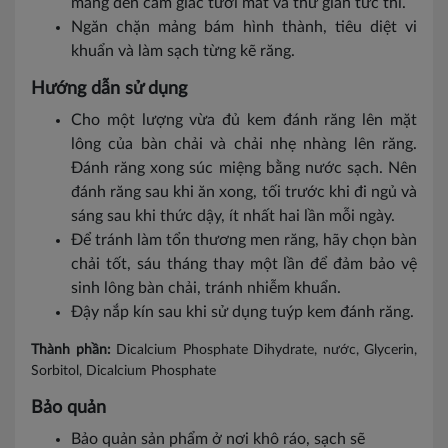
mang đến cảm giác tươi mát và thư giãn tức thì.
Ngăn chặn mảng bám hình thành, tiêu diệt vi
khuẩn và làm sạch từng kẽ răng.
Hướng dẫn sử dụng
Cho một lượng vừa đủ kem đánh răng lên mặt
lông của bàn chải và chải nhẹ nhàng lên răng.
Đánh răng xong súc miệng bằng nước sạch. Nên
đánh răng sau khi ăn xong, tối trước khi đi ngủ và
sáng sau khi thức dậy, ít nhất hai lần mỗi ngày.
Để tránh làm tổn thương men răng, hãy chọn bàn
chải tốt, sáu tháng thay một lần để đảm bảo vệ
sinh lông bàn chải, tránh nhiễm khuẩn.
Đậy nắp kín sau khi sử dụng tuýp kem đánh răng.
Thành phần:
Dicalcium Phosphate Dihydrate, nước, Glycerin,
Sorbitol, Dicalcium Phosphate
Bảo quản
Bảo quản sản phẩm ở nơi khô ráo, sạch sẽ