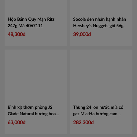
Hộp Bánh Quy Mặn Ritz
Socola đen nhân hạnh nhân
247g
Mã 4067111
Hershey's Nuggets gói 56g
Mã 100765181
Mã
48,300đ
39,000đ
100765181
Bình xịt thơm phòng JS
Thùng 24 lon nước mía có
Glade Natural hương hoa
gaz Mia-Ha hương cam
280ml - 1 chai
Mã
240ml
Mã NMGC240
63,000đ
282,300đ
100881932