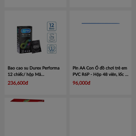
Bao cao su Durex Performa
Pin AA Con Ó đồ chơi trẻ em
12 chiếc/ hộp
Mã
PVC R6P - Hộp 48 viên, lốc 6
101047397
viên
Mã BPVCR6P
236,600đ
96,000đ