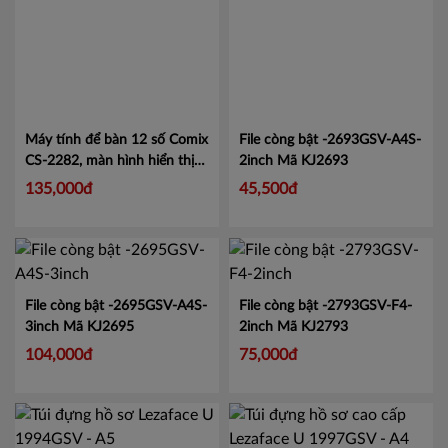
Máy tính để bàn 12 số Comix
File còng bật -2693GSV-A4S-
CS-2282, màn hình hiển thị
2inch
Mã KJ2693
lớn tiện lợi.
Mã CMCS2282
135,000đ
45,500đ
File còng bật -2695GSV-A4S-
File còng bật -2793GSV-F4-
3inch
Mã KJ2695
2inch
Mã KJ2793
104,000đ
75,000đ