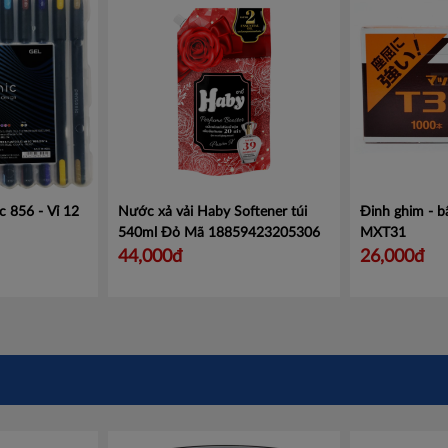
c 856 - Vỉ 12
Nước xả vải Haby Softener túi
Đinh ghim - 
540ml Đỏ
Mã 18859423205306
MXT31
44,000đ
26,000đ