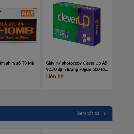
bấm ghim gỗ T3
Mã
Giấy in/ photocopy Clever Up A5
92.70 định lượng 70gsm 500 tờ/
ram
Mã CleverUpA5-92.70
Liên hệ
Xem tất cả