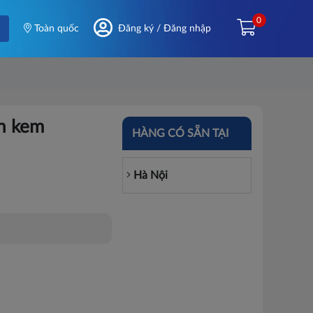
0
Toàn quốc
Đăng ký / Đăng nhập
n kem
HÀNG CÓ SẴN TẠI
Hà Nội