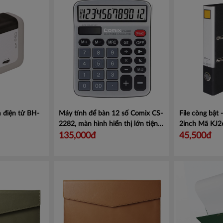
 điện tử BH-
Máy tính để bàn 12 số Comix CS-
File còng bật
2282, màn hình hiển thị lớn tiện
2inch
Mã KJ2
lợi.
Mã CMCS2282
135,000đ
45,500đ