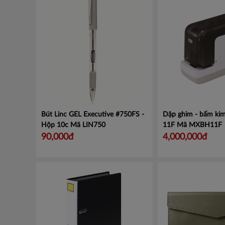
Bút Linc GEL Executive #750FS -
Dập ghim - bấm kim
Hộp 10c
Mã LIN750
11F
Mã MXBH11F
90,000đ
4,000,000đ