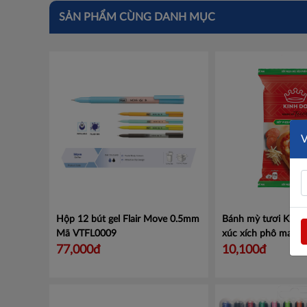
SẢN PHẨM CÙNG DANH MỤC
Hộp 12 bút gel Flair Move 0.5mm
Bánh mỳ tươi Kinh 
Mã VTFL0009
xúc xích phô mai 7
4304165
77,000đ
10,100đ