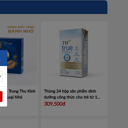
ánh Trung Thu Kinh
Thùng 24 hộp sản phẩm dinh
ống Loại Nhỏ
dưỡng công thức cho trẻ từ 1
đến 2 tuổi TH true Formula 110ml
309,500đ
Mã 458000000