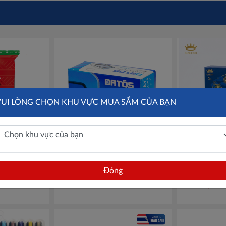
VUI LÒNG CHỌN KHU VỰC MUA SẮM CỦA BẠN
Đô sốt pizza
Kẹp bướm/ Kẹp sắt đen Batos
Hộp Đựng 4 B
Đóng
0g/ chiếc
Mã
41mm BC-41K
Mã BC-41K
Đô Truyền Th
17,800đ
Liên hệ