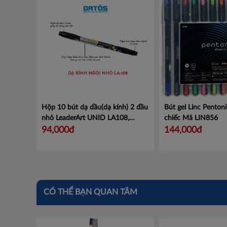
Hộp 10 bút dạ dầu(dạ kính) 2 đầu
Bút gel Linc Pentoni
nhỏ LeaderArt UNID LA108,
chiếc
Mã LIN856
chống nước, hóa chất
Mã LA108
94,000đ
144,000đ
CÓ THỂ BẠN QUAN TÂM