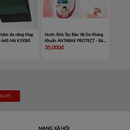
 châm đa năng Mag
Nước Rửa Tay Bảo Vệ Da Kháng
V-A4S
Mã KJ5085
Khuẩn ANTABAX PROTECT - Bảo
Vệ
Mã 893 614923 01820
35,000đ
NG KÝ
MẠNG XÃ HỘI