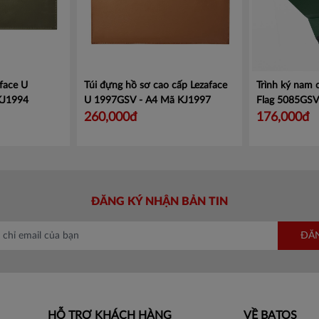
face U
Túi đựng hồ sơ cao cấp Lezaface
Trình ký nam
KJ1994
U 1997GSV - A4
Mã KJ1997
Flag 5085GS
260,000đ
176,000đ
ĐĂNG KÝ NHẬN BẢN TIN
ĐĂ
HỖ TRỢ KHÁCH HÀNG
VỀ BATOS