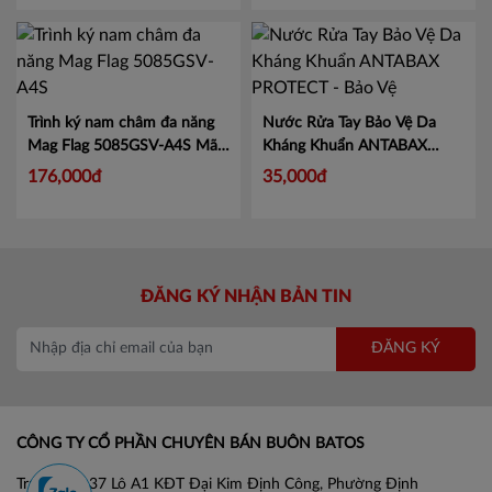
Trình ký nam châm đa năng
Nước Rửa Tay Bảo Vệ Da
Mag Flag 5085GSV-A4S
Mã
Kháng Khuẩn ANTABAX
KJ5085
PROTECT - Bảo Vệ
Mã 893
176,000đ
35,000đ
614923 01820
ĐĂNG KÝ NHẬN BẢN TIN
ĐĂNG KÝ
CÔNG TY CỔ PHẦN CHUYÊN BÁN BUÔN BATOS
Trụ sở: Số 37 Lô A1 KĐT Đại Kim Định Công, Phường Định