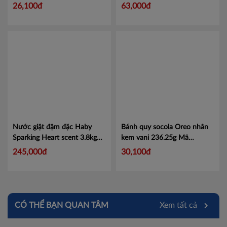
4305248
BC32-C
Bình Phước
26,100đ
63,000đ
Cà Mau
Đồng Tháp
Hậu Giang
Kiên Giang
Long An
Nước giặt đậm đặc Haby
Bánh quy socola Oreo nhân
Sóc Trăng
Sparking Heart scent 3.8kg
kem vani 236.25g
Mã
Mã 18859423208505
4318161
Tây Ninh
245,000đ
30,100đ
Tiền Giang
Trà Vinh
CÓ THỂ BẠN QUAN TÂM
Xem tất cả
Vĩnh Long