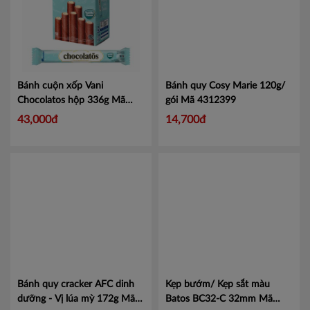
Nghệ An
Ninh Thuận
Phú Yên
Bánh cuộn xốp Vani
Bánh quy Cosy Marie 120g/
Quảng Bình
Chocolatos hộp 336g Mã
gói
Mã 4312399
101225044
Mã 101225044
43,000đ
14,700đ
Quảng Nam
Quảng Ngãi
BR- Vũng Tàu
Cần Thơ
An Giang
Bạc Liêu
Bánh quy cracker AFC dinh
Kẹp bướm/ Kẹp sắt màu
Bến Tre
dưỡng - Vị lúa mỳ 172g
Mã
Batos BC32-C 32mm
Mã