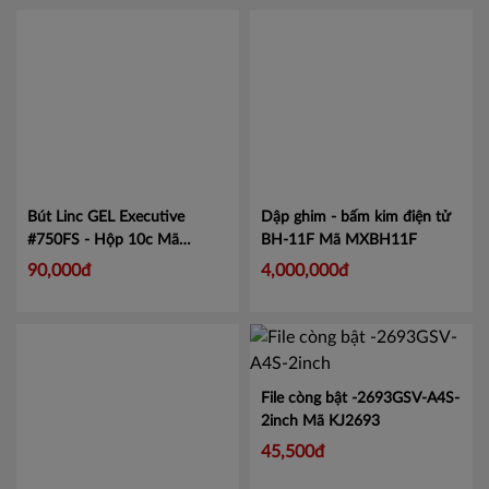
Hải Dương
Bút Linc GEL Executive
Dập ghim - bấm kim điện tử
#750FS - Hộp 10c
Mã
BH-11F
Mã MXBH11F
LIN750
90,000đ
4,000,000đ
File còng bật -2693GSV-A4S-
2inch
Mã KJ2693
45,500đ