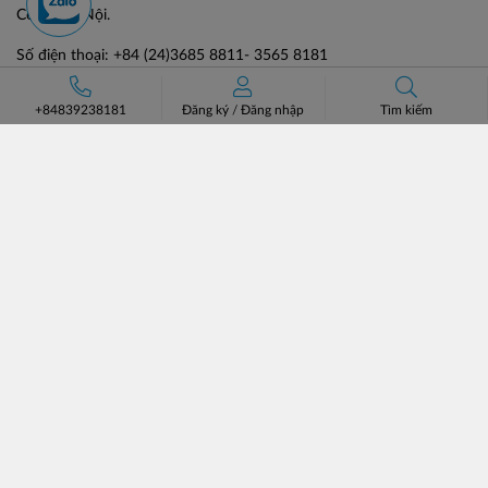
Công, Hà Nội.
Số điện thoại: +84 (24)3685 8811- 3565 8181
Email: lienhe@batos.vn
+84839238181
Đăng ký
/
Đăng nhập
Tìm kiếm
Mã số thuế: 0102806631
HỖ TRỢ KHÁCH HÀNG
VỀ BATOS
Hướng dẫn đặt hàng
Giới thiệu
Phương thức vận chuyển
Đối tác chiến lược
Chính sách đổi trả
Tin tức & Tuyển dụng
Bán hàng cùng Batos
Liên hệ
Catalogue
MẠNG XÃ HỘI