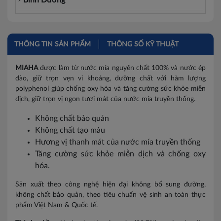
Bình Dương
Đồng Nai
Hà Nam
THÔNG TIN SẢN PHẨM
THÔNG SỐ KỸ THUẬT
Hòa Bình
MIAHA
được làm từ nước mía nguyên chất 100% và nước ép
đào, giữ trọn vẹn vi khoáng, dưỡng chất với hàm lượng
Vĩnh Phúc
polyphenol giúp chống oxy hóa và tăng cường sức khỏe miễn
dịch, giữ trọn vị ngon tươi mát của nước mía truyền thống.
Ninh Bình
Không chất bảo quản
Thanh Hóa
Không chất tạo màu
Bắc Giang
Hương vị thanh mát của nước mía truyền thống
Tăng cường sức khỏe miễn dịch và chống oxy
Bắc Kạn
hóa.
Bắc Ninh
Sản xuất theo công nghệ hiện đại không bổ sung đường,
không chất bảo quản, theo tiêu chuẩn vệ sinh an toàn thực
Cao Bằng
phẩm Việt Nam & Quốc tế.