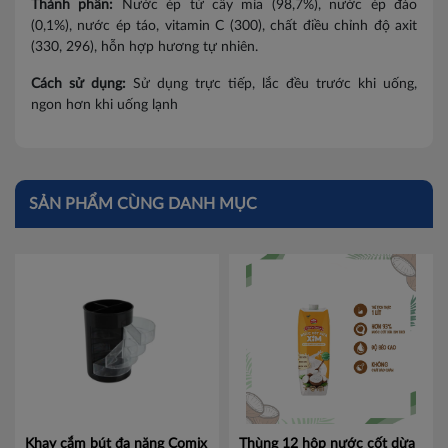
Điện Biên
Thành phần:
Nước ép từ cây mía (98,7%), nước ép đào
(0,1%), nước ép táo, vitamin C (300), chất điều chỉnh độ axit
Hà Giang
(330, 296), hỗn hợp hương tự nhiên.
Cách sử dụng:
Lai Châu
Sử dụng trực tiếp, lắc đều trước khi uống,
ngon hơn khi uống lạnh
Lạng Sơn
Lao Cai
SẢN PHẨM CÙNG DANH MỤC
Nam Định
Phú Thọ
Sơn La
Thái Bình
Thái Nguyên
Tuyên Quang
Khay cắm bút đa năng Comix
Thùng 12 hộp nước cốt dừa