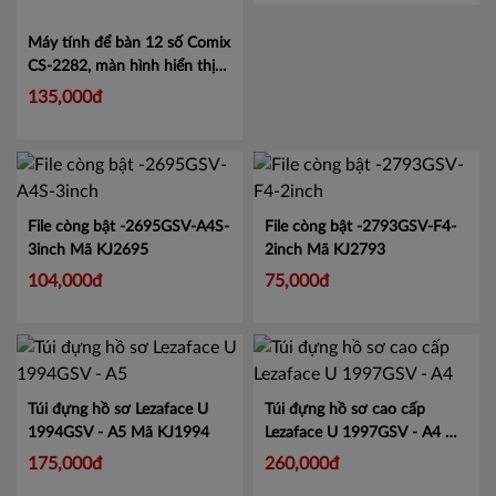
Máy tính để bàn 12 số Comix
CS-2282, màn hình hiển thị
lớn tiện lợi.
Mã CMCS2282
135,000đ
File còng bật -2695GSV-A4S-
File còng bật -2793GSV-F4-
3inch
Mã KJ2695
2inch
Mã KJ2793
104,000đ
75,000đ
Túi đựng hồ sơ Lezaface U
Túi đựng hồ sơ cao cấp
1994GSV - A5
Mã KJ1994
Lezaface U 1997GSV - A4
Mã
KJ1997
175,000đ
260,000đ