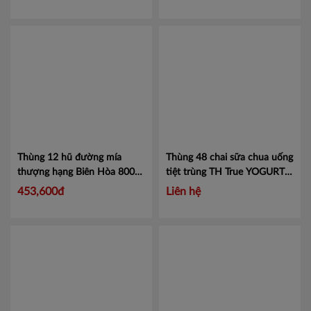
Thùng 12 hũ đường mía
Thùng 48 chai sữa chua uống
thượng hạng Biên Hòa 800gr
tiệt trùng TH True YOGURT
Mã ĐMBH800
180ml hương dâu tự nhiên
453,600đ
Liên hệ
Mã 453010024