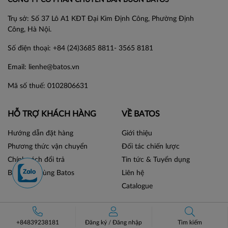
Trụ sở: Số 37 Lô A1 KĐT Đại Kim Định Công, Phường Định
Công, Hà Nội.
Số điện thoại: +84 (24)3685 8811- 3565 8181
Email: lienhe@batos.vn
Mã số thuế: 0102806631
HỖ TRỢ KHÁCH HÀNG
VỀ BATOS
Hướng dẫn đặt hàng
Giới thiệu
Phương thức vận chuyển
Đối tác chiến lược
Chính sách đổi trả
Tin tức & Tuyển dụng
Bán hàng cùng Batos
Liên hệ
Catalogue
MẠNG XÃ HỘI
+84839238181
Đăng ký
/
Đăng nhập
Tìm kiếm