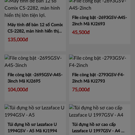
File còng bật -2693GSV-A4S-
2inch
Mã KJ2693
Máy tính để bàn 12 số Comix
CS-2282, màn hình hiển thị
45,500đ
lớn tiện lợi.
Mã CMCS2282
135,000đ
File còng bật -2695GSV-A4S-
File còng bật -2793GSV-F4-
3inch
Mã KJ2695
2inch
Mã KJ2793
104,000đ
75,000đ
Túi đựng hồ sơ Lezaface U
Túi đựng hồ sơ cao cấp
1994GSV - A5
Mã KJ1994
Lezaface U 1997GSV - A4
Mã