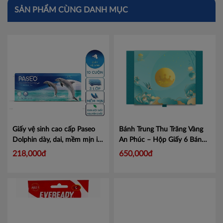
SẢN PHẨM CÙNG DANH MỤC
Giấy vệ sinh cao cấp Paseo
Bánh Trung Thu Trăng Vàng
Dolphin dày, dai, mềm mịn in
An Phúc – Hộp Giấy 6 Bánh
hình cá heo 4 lớp 10
x 80G
Mã AP
218,000đ
650,000đ
cuộn/lốc
Mã
8993053211467