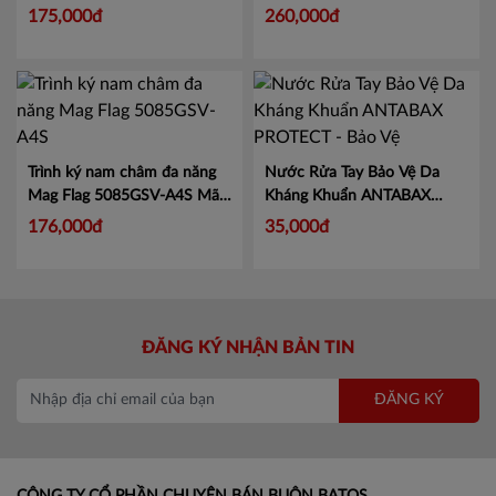
KJ1997
175,000đ
260,000đ
Trình ký nam châm đa năng
Nước Rửa Tay Bảo Vệ Da
Mag Flag 5085GSV-A4S
Mã
Kháng Khuẩn ANTABAX
KJ5085
PROTECT - Bảo Vệ
Mã 893
176,000đ
35,000đ
614923 01820
ĐĂNG KÝ NHẬN BẢN TIN
ĐĂNG KÝ
CÔNG TY CỔ PHẦN CHUYÊN BÁN BUÔN BATOS