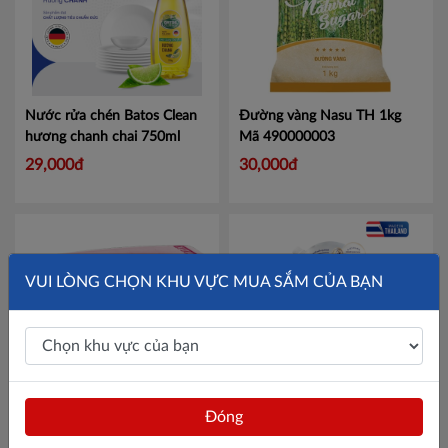
Tuyên Quang
Yên Bái
Nước rửa chén Batos Clean
Thừa T. Huế
Đường vàng Nasu TH 1kg
hương chanh chai 750ml
Mã 490000003
Khánh Hoà
29,000đ
30,000đ
Lâm Đồng
Bình Định
Bình Thuận
VUI LÒNG CHỌN KHU VỰC MUA SẮM CỦA BẠN
Đăk Nông
ĐắkLắk
Gia Lai
Dập ghim - bấm kim số 10
Nước xả vải Haby Caring
Đóng
HD-10N
Mã MXHD10N
Booster hương Gentle Care
Hà Tĩnh
500ml
Mã 18859423207928