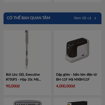
Trà Vinh
Vĩnh Long
CÓ THỂ BẠN QUAN TÂM
Xem tất cả
Hải Dương
Bút Linc GEL Executive
Dập ghim - bấm kim điện tử
#750FS - Hộp 10c
Mã
BH-11F
Mã MXBH11F
LIN750
90,000đ
4,000,000đ