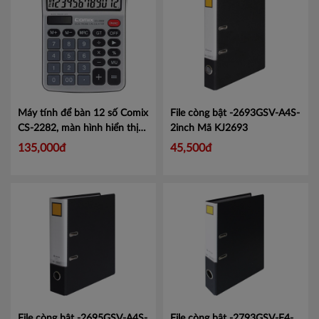
Máy tính để bàn 12 số Comix
File còng bật -2693GSV-A4S-
CS-2282, màn hình hiển thị
2inch
Mã KJ2693
lớn tiện lợi.
Mã CMCS2282
135,000đ
45,500đ
File còng bật -2695GSV-A4S-
File còng bật -2793GSV-F4-