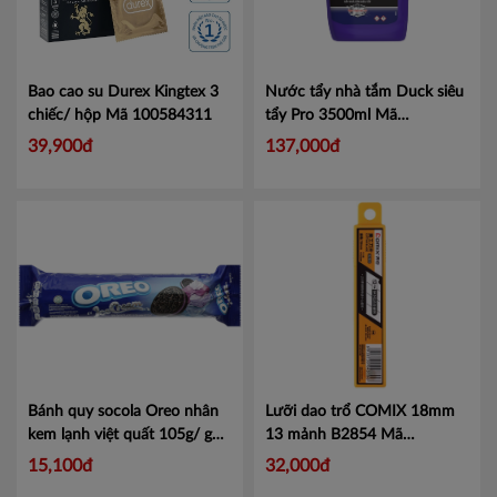
Bạc Liêu
Bến Tre
Bình Phước
Bao cao su Durex Kingtex 3
Nước tẩy nhà tắm Duck siêu
chiếc/ hộp
Mã 100584311
tẩy Pro 3500ml
Mã
Cà Mau
101114398
39,900đ
137,000đ
Đồng Tháp
Hậu Giang
Kiên Giang
Long An
Sóc Trăng
Tây Ninh
Bánh quy socola Oreo nhân
Lưỡi dao trổ COMIX 18mm
kem lạnh việt quất 105g/ gói
13 mảnh B2854
Mã
Tiền Giang
Mã 4326425
CMB2854
15,100đ
32,000đ