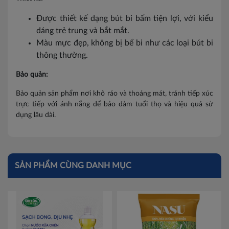
Cao Bằng
Được thiết kế dạng bút bi bấm tiện lợi, với kiểu
dáng trẻ trung và bắt mắt.
Điện Biên
Màu mực đẹp, không bị bể bi như các loại bút bi
thông thường.
Hà Giang
Bảo quản:
Lai Châu
Bảo quản sản phẩm nơi khô ráo và thoáng mát, tránh tiếp xúc
Lạng Sơn
trực tiếp với ánh nắng để bảo đảm tuổi thọ và hiệu quả sử
dụng lâu dài.
Lao Cai
Nam Định
Phú Thọ
SẢN PHẨM CÙNG DANH MỤC
Sơn La
Thái Bình
Thái Nguyên