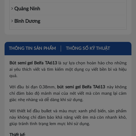
Quảng Ninh
Bình Dương
Đồng Nai
Hà Nam
THÔNG TIN SẢN PHẨM
THÔNG SỐ KỸ THUẬT
Hòa Bình
Bút semi gel Beifa TA613
là sự lựa chọn hoàn hảo cho những
ai yêu thích viết và tìm kiếm một dụng cụ viết bền bỉ và hiệu
Vĩnh Phúc
quả.
Ninh Bình
Với đầu bi đạn 0.38mm,
bút semi gel
Beifa TA613
này không
chỉ đảm bảo độ mảnh mai của nét viết mà còn mang lại cảm
Thanh Hóa
giác nhẹ nhàng và dễ dàng khi sử dụng.
Bắc Giang
Với thiết kế đầu bullet và màu mực xanh phổ biến, sản phẩm
này không chỉ đảm bảo khả năng viết êm mà còn nhanh khô,
Bắc Kạn
giúp tránh tình trạng lem mực khi sử dụng.
Bắc Ninh
Thiết kế: