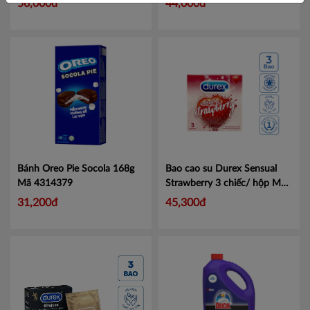
56,000đ
44,000đ
Kon Tum
Nghệ An
Ninh Thuận
Phú Yên
Quảng Bình
Quảng Nam
Bánh Oreo Pie Socola 168g
Bao cao su Durex Sensual
Mã 4314379
Strawberry 3 chiếc/ hộp
Mã
Quảng Ngãi
101007407
31,200đ
45,300đ
BR- Vũng Tàu
Cần Thơ
An Giang