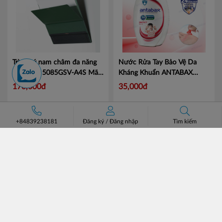
Trình ký nam châm đa năng
Nước Rửa Tay Bảo Vệ Da
Mag Flag 5085GSV-A4S
Mã
Kháng Khuẩn ANTABAX
KJ5085
PROTECT - Bảo Vệ
Mã 893
176,000đ
35,000đ
614923 01820
+84839238181
Đăng ký
/
Đăng nhập
Tìm kiếm
ĐĂNG KÝ NHẬN BẢN TIN
ĐĂNG KÝ
CÔNG TY CỔ PHẦN CHUYÊN BÁN BUÔN BATOS