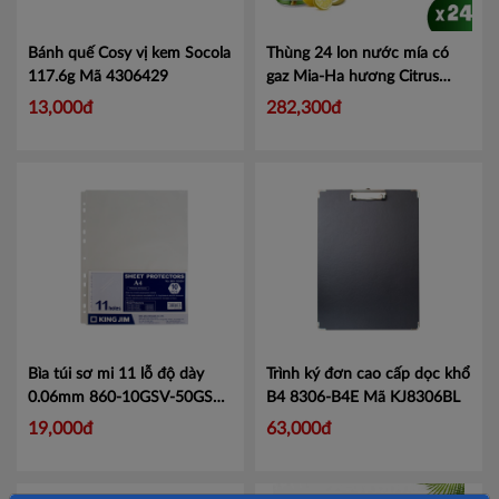
Bánh quế Cosy vị kem Socola
Thùng 24 lon nước mía có
117.6g
Mã 4306429
gaz Mia-Ha hương Citrus
240ml
Mã NMGC240
13,000đ
282,300đ
Bìa túi sơ mi 11 lỗ độ dày
Trình ký đơn cao cấp dọc khổ
0.06mm 860-10GSV-50GSV-
B4 8306-B4E
Mã KJ8306BL
100GSV
Mã KJ860
19,000đ
63,000đ