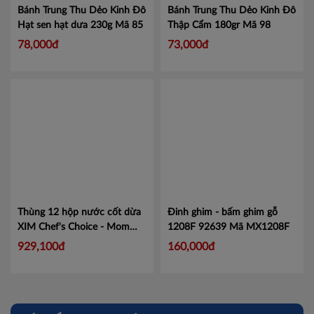
Bánh Trung Thu Dẻo Kinh Đô
Bánh Trung Thu Dẻo Kinh Đô
Hạt sen hạt dưa 230g
Mã 85
Thập Cẩm 180gr
Mã 98
78,000đ
73,000đ
Thùng 12 hộp nước cốt dừa
Đinh ghim - bấm ghim gỗ
XIM Chef's Choice - Mom
1208F 92639
Mã MX1208F
Cooks 1L
Mã 20100476
929,100đ
160,000đ