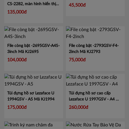
CS-2282, màn hình hiển thị
45,500đ
lớn tiện lợi.
Mã CMCS2282
135,000đ
File còng bật -2695GSV-A4S-
File còng bật -2793GSV-F4-
3inch
Mã KJ2695
2inch
Mã KJ2793
104,000đ
75,000đ
Túi đựng hồ sơ Lezaface U
Túi đựng hồ sơ cao cấp
1994GSV - A5
Mã KJ1994
Lezaface U 1997GSV - A4
Mã
KJ1997
175,000đ
260,000đ