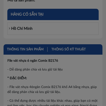
Mô tả sản phẩm:
HÀNG CÓ SẴN TẠI
Hồ Chí Minh
THÔNG TIN SẢN PHẨM
THÔNG SỐ KỸ THUẬT
File vát nhựa 6 ngăn Comix B2176
- Dễ dàng phân chia và lưu giữ tài liệu
* ĐẶC ĐIỂM:
- File vát nhựa 46ngăn Comix B2176 khổ A4 bằng nhựa, giúp
dễ dàng phân chia và lưu giữ tài liệu.
- Có thể đựng được nhiều tài liệu khác nhau, giúp bạn có một
nơi làm việc, học tập chuyên nghiệp và gọn gàng. Ngoài đựng