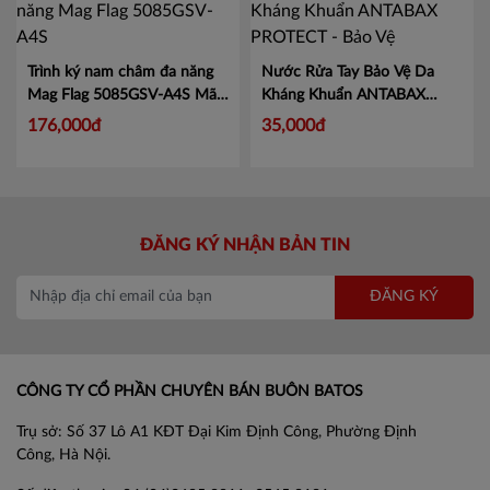
Trình ký nam châm đa năng
Nước Rửa Tay Bảo Vệ Da
Mag Flag 5085GSV-A4S
Mã
Kháng Khuẩn ANTABAX
KJ5085
PROTECT - Bảo Vệ
Mã 893
176,000đ
35,000đ
614923 01820
ĐĂNG KÝ NHẬN BẢN TIN
ĐĂNG KÝ
CÔNG TY CỔ PHẦN CHUYÊN BÁN BUÔN BATOS
Trụ sở: Số 37 Lô A1 KĐT Đại Kim Định Công, Phường Định
Công, Hà Nội.