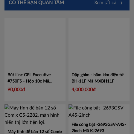
CÓ THỂ BẠN QUAN TÂM
Xem tất cả
Bút Linc GEL Executive
Dập ghim - bấm kim điện tử
#750FS - Hộp 10c
Mã
BH-11F
Mã MXBH11F
LIN750
90,000đ
4,000,000đ
File còng bật -2693GSV-A4S-
2inch
Mã KJ2693
Máy tính để bàn 12 số Comix