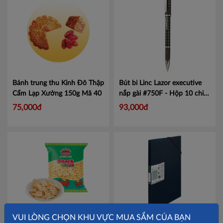
Bánh trung thu Kinh Đô Thập
Bút bi Linc Lazor executive
Cẩm Lạp Xưởng 150g
Mã 40
nắp gài #750F - Hộp 10 chiếc
Mã LINE750
75,000đ
93,000đ
VUI LÒNG CHỌN KHU VỰC MUA SẮM CỦA BẠN