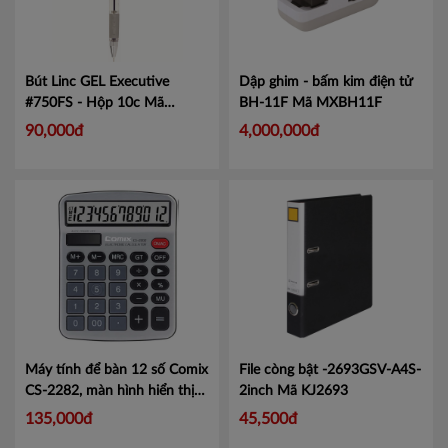
Bút Linc GEL Executive
Dập ghim - bấm kim điện tử
#750FS - Hộp 10c
Mã
BH-11F
Mã MXBH11F
LIN750
90,000đ
4,000,000đ
Máy tính để bàn 12 số Comix
File còng bật -2693GSV-A4S-
CS-2282, màn hình hiển thị
2inch
Mã KJ2693
lớn tiện lợi.
Mã CMCS2282
135,000đ
45,500đ