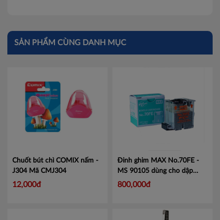
SẢN PHẨM CÙNG DANH MỤC
Chuốt bút chì COMIX nấm -
Đinh ghim MAX No.70FE -
J304
Mã CMJ304
MS 90105 dùng cho dập
ghim EH70
Mã MX70FE
12,000đ
800,000đ