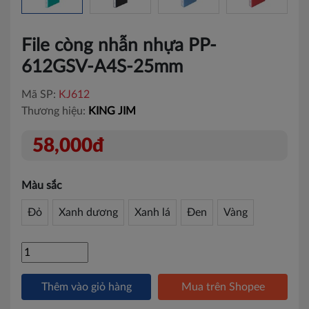
File còng nhẫn nhựa PP-
612GSV-A4S-25mm
Mã SP:
KJ612
Thương hiệu:
KING JIM
58,000đ
Màu sắc
Đỏ
Xanh dương
Xanh lá
Đen
Vàng
Thêm vào giỏ hàng
Mua trên Shopee