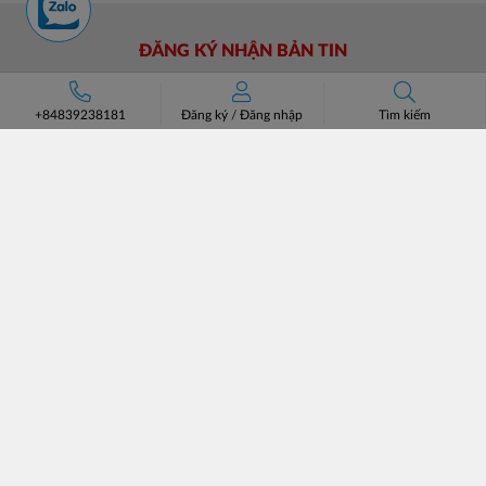
ĐĂNG KÝ NHẬN BẢN TIN
ĐĂNG KÝ
+84839238181
Đăng ký
/
Đăng nhập
Tìm kiếm
CÔNG TY CỔ PHẦN CHUYÊN BÁN BUÔN BATOS
Trụ sở: Số 37 Lô A1 KĐT Đại Kim Định Công, Phường Định
Công, Hà Nội.
Số điện thoại: +84 (24)3685 8811- 3565 8181
Email: lienhe@batos.vn
Mã số thuế: 0102806631
HỖ TRỢ KHÁCH HÀNG
VỀ BATOS
Hướng dẫn đặt hàng
Giới thiệu