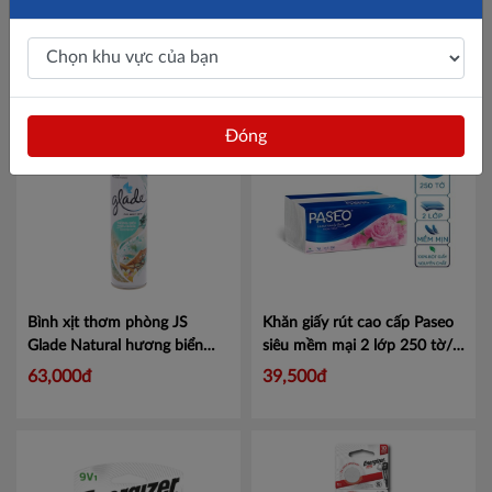
Snack cua xanh 29g
Mã
Bìa lá 1737GSV - A4S- 8 lá
4299263
Mã KJ1737
6,400đ
45,000đ
Đóng
Bình xịt thơm phòng JS
Khăn giấy rút cao cấp Paseo
Glade Natural hương biển
siêu mềm mại 2 lớp 250 tờ/
phiêu bồng 280ml - 1 chai
bịch
Mã 8993053121018
63,000đ
39,500đ
Mã 100881934