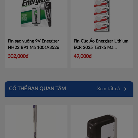
Pin sạc vuông 9V Energizer
Pin Cúc Áo Energizer Lithium
NH22 BP1
Mã 100193526
ECR 2025 TS1x5
Mã
101053999
302,000đ
49,000đ
CÓ THỂ BẠN QUAN TÂM
Xem tất cả