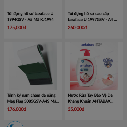
Túi đựng hồ sơ Lezaface U
Túi đựng hồ sơ cao cấp
1994GSV - A5
Mã KJ1994
Lezaface U 1997GSV - A4
Mã
KJ1997
175,000đ
260,000đ
Trình ký nam châm đa năng
Nước Rửa Tay Bảo Vệ Da
Mag Flag 5085GSV-A4S
Mã
Kháng Khuẩn ANTABAX
KJ5085
PROTECT - Bảo Vệ
Mã 893
176,000đ
35,000đ
614923 01820