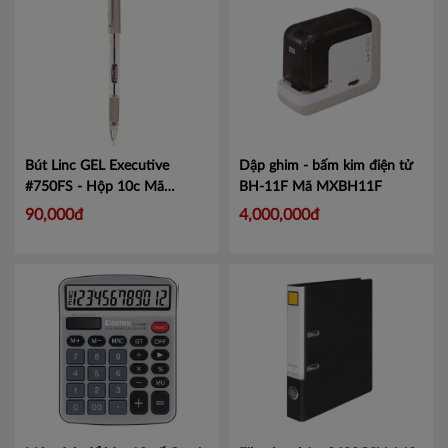
Bút Linc GEL Executive
Dập ghim - bấm kim điện tử
#750FS - Hộp 10c
Mã
BH-11F
Mã MXBH11F
LIN750
90,000đ
4,000,000đ