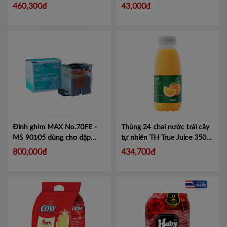
có đường
Mã 452000102
- Trắng Sáng
Mã 893 607442
460,300đ
43,000đ
06123
Đinh ghim MAX No.70FE -
Thùng 24 chai nước trái cây
MS 90105 dùng cho dập
tự nhiên TH True Juice 350ml
ghim EH70
Mã MX70FE
Mã 410001231T
800,000đ
434,700đ