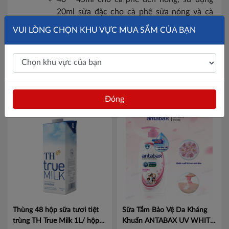
20ml sữa đặc cho cà phê sữa nóng và cà
phê sữa đá, 4g đường tinh khiết cho cafe
VUI LÒNG CHỌN KHU VỰC MUA SẮM CỦA BẠN
đen nóng.
SẢN PHẨM CÙNG DANH MỤC
Đóng
Thùng 48 hộp sữa tươi tiệt
Sữa Tắm Bảo Vệ Da Kháng
trùng TH True Milk 1L/ hộp
Khuẩn ANTABAX UV WHITE