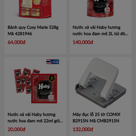
Bánh quy Cosy Marie 528g
Nước xả vải Haby hương
Mã 4281946
nước hoa đam mê 2L túi đỏ
Mã 18859423206457
64,000đ
140,000đ
Nước xả vải Haby hương
Máy đục lỗ 25 tờ COMIX
nước hoa đam mê 22ml gói
B2915N
Mã CMB2915N
đỏ
Mã 18859423206594
20,000đ
132,000đ