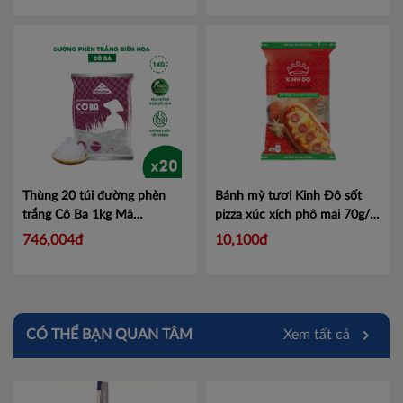
Thùng 20 túi đường phèn
Bánh mỳ tươi Kinh Đô sốt
trắng Cô Ba 1kg
Mã
pizza xúc xích phô mai 70g/
ĐPTCB1KG
chiếc
Mã 4304165
746,004đ
10,100đ
CÓ THỂ BẠN QUAN TÂM
Xem tất cả