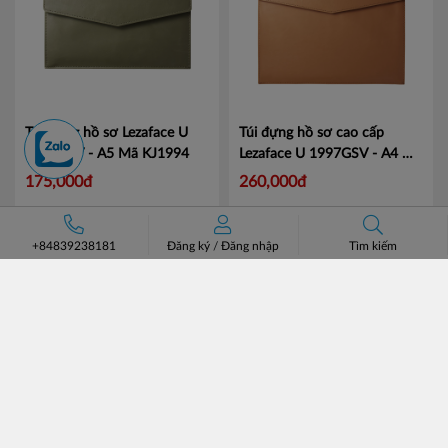
Túi đựng hồ sơ Lezaface U
Túi đựng hồ sơ cao cấp
1994GSV - A5
Mã KJ1994
Lezaface U 1997GSV - A4
Mã
KJ1997
175,000đ
260,000đ
+84839238181
Đăng ký
/
Đăng nhập
Tìm kiếm
Trình ký nam châm đa năng
Nước Rửa Tay Bảo Vệ Da
Mag Flag 5085GSV-A4S
Mã
Kháng Khuẩn ANTABAX