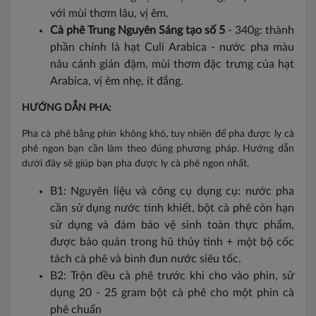
với mùi thơm lâu, vị êm.
Cà phê Trung Nguyên Sáng tạo số 5
- 340g: thành
phần chính là hạt Culi Arabica - nước pha màu
nâu cánh gián đậm, mùi thơm đặc trưng của hạt
Arabica, vị êm nhẹ, ít đắng.
HƯỚNG DẪN PHA:
Pha cà phê bằng phin không khó, tuy nhiên để pha được ly cà
phê ngon bạn cần làm theo đúng phương pháp. Hướng dẫn
dưới đây sẽ giúp bạn pha được ly cà phê ngon nhất.
B1: Nguyên liệu và công cụ dụng cụ: nước pha
cần sử dụng nước tinh khiết, bột cà phê còn hạn
sử dụng và đảm bảo vệ sinh toàn thực phẩm,
được bảo quản trong hũ thủy tinh + một bộ cốc
tách cà phê và bình đun nước siêu tốc.
B2: Trộn đều cà phê trước khi cho vào phin, sử
dụng 20 - 25 gram bột cà phê cho một phin cà
phê chuẩn