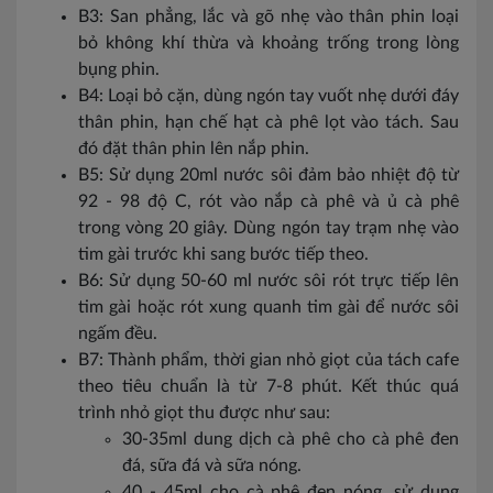
B3: San phẳng, lắc và gõ nhẹ vào thân phin loại
bỏ không khí thừa và khoảng trống trong lòng
bụng phin.
B4: Loại bỏ cặn, dùng ngón tay vuốt nhẹ dưới đáy
thân phin, hạn chế hạt cà phê lọt vào tách. Sau
đó đặt thân phin lên nắp phin.
B5: Sử dụng 20ml nước sôi đảm bảo nhiệt độ từ
92 - 98 độ C, rót vào nắp cà phê và ủ cà phê
trong vòng 20 giây. Dùng ngón tay trạm nhẹ vào
tim gài trước khi sang bước tiếp theo.
B6: Sử dụng 50-60 ml nước sôi rót trực tiếp lên
tim gài hoặc rót xung quanh tim gài để nước sôi
ngấm đều.
B7: Thành phẩm, thời gian nhỏ giọt của tách cafe
theo tiêu chuẩn là từ 7-8 phút. Kết thúc quá
trình nhỏ giọt thu được như sau:
30-35ml dung dịch cà phê cho cà phê đen
đá, sữa đá và sữa nóng.
40 - 45ml cho cà phê đen nóng, sử dụng