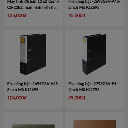
Máy tính để bàn 12 số Comix
File còng bật -2693GSV-A4S-
CS-2282, màn hình hiển thị
2inch
Mã KJ2693
lớn tiện lợi.
Mã CMCS2282
135,000đ
45,500đ
File còng bật -2695GSV-A4S-
File còng bật -2793GSV-F4-
3inch
Mã KJ2695
2inch
Mã KJ2793
104,000đ
75,000đ