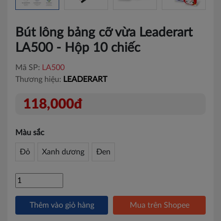
Bút lông bảng cỡ vừa Leaderart
LA500 - Hộp 10 chiếc
Mã SP:
LA500
Thương hiệu:
LEADERART
118,000đ
Màu sắc
Đỏ
Xanh dương
Đen
Thêm vào giỏ hàng
Mua trên Shopee