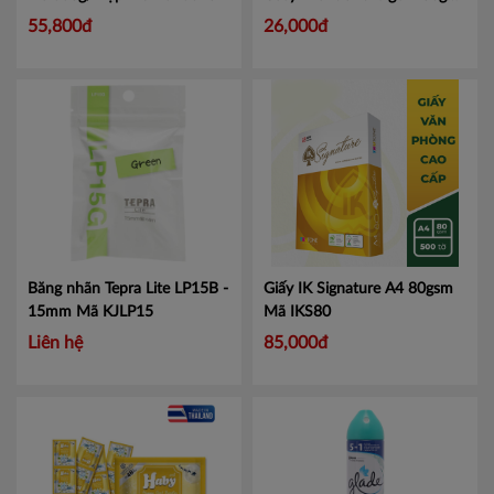
Mã 4262194
55,800đ
26,000đ
Băng nhãn Tepra Lite LP15B -
Giấy IK Signature A4 80gsm
15mm
Mã KJLP15
Mã IKS80
Liên hệ
85,000đ