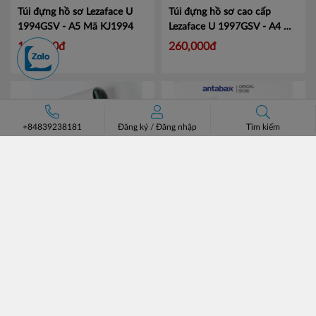
Túi đựng hồ sơ Lezaface U
Túi đựng hồ sơ cao cấp
1994GSV - A5
Mã KJ1994
Lezaface U 1997GSV - A4
Mã
KJ1997
175,000đ
260,000đ
+84839238181
Đăng ký
/
Đăng nhập
Tìm kiếm
Trình ký nam châm đa năng
Nước Rửa Tay Bảo Vệ Da
Mag Flag 5085GSV-A4S
Mã
Kháng Khuẩn ANTABAX
KJ5085
PROTECT - Bảo Vệ
Mã 893
176,000đ
35,000đ
614923 01820