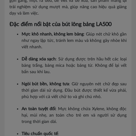
gọn gàng, mực ra đều, dễ viết và dễ xóa, sản phẩm mang lại
trải nghiệm sử dụng mượt mà, giúp nâng cao hiệu quả giảng
dạy và làm việc.
Đặc điểm nổi bật của bút lông bảng LA500
Mực khô nhanh, không lem bảng
: Giúp nét chữ khô gần
như ngay lập tức, tránh lem màu và không gây nhòe khi
viết nhanh.
Dễ dàng xóa sạch
: Sử dụng được trên hầu hết các loại
bảng trắng, bảng mica hoặc bảng từ. Không để lại vết
bẩn sau khi lau.
Ngòi bút bền, không tưa
: Giữ nguyên nét chữ đẹp sau
thời gian dài sử dụng. Đầu bút được thiết kế vừa phải,
phù hợp với cả viết chữ to và ghi chú nhỏ.
An toàn tuyệt đối
: Mực không chứa Xylene, không độc
hại, mùi nhẹ, an toàn cho trẻ em và người sử dụng
trong thời gian dài.
Tiêu chuẩn quốc tế
: