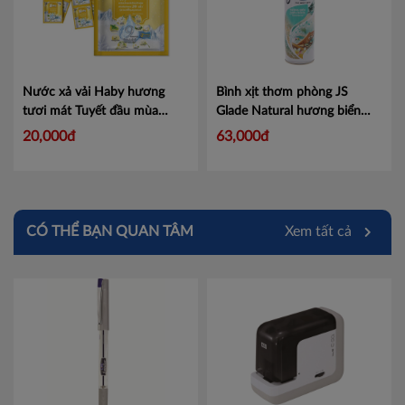
Nước xả vải Haby hương
Bình xịt thơm phòng JS
tươi mát Tuyết đầu mùa
Glade Natural hương biển
22ml gói vàng
Mã
phiêu bồng 280ml - 1 chai
20,000đ
63,000đ
18859423206587
Mã 100881934
CÓ THỂ BẠN QUAN TÂM
Xem tất cả