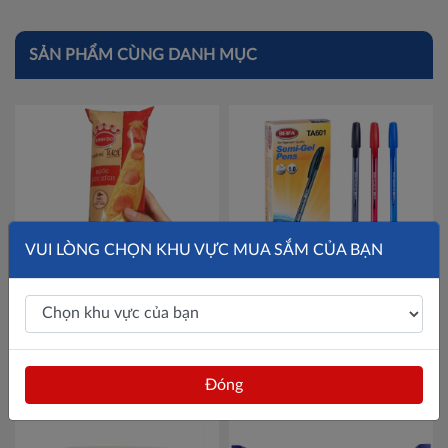
SẢN PHẨM CÙNG DANH MỤC
VUI LÒNG CHỌN KHU VỰC MUA SẮM CỦA BẠN
Bánh mì tươi Kinh Đô ruốc
Hộp 12 chiếc bút bi Beifa
xúc xích 40gr/ chiếc
Mã
TA601 - ngòi 1.0mm
Mã
4304160
TA601
Liên hệ
72,000đ
Đóng