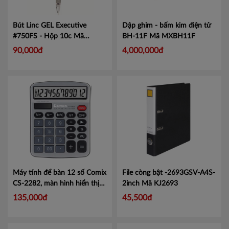
Bút Linc GEL Executive
Dập ghim - bấm kim điện tử
#750FS - Hộp 10c
Mã
BH-11F
Mã MXBH11F
LIN750
90,000đ
4,000,000đ
Máy tính để bàn 12 số Comix
File còng bật -2693GSV-A4S-
CS-2282, màn hình hiển thị
2inch
Mã KJ2693
lớn tiện lợi.
Mã CMCS2282
135,000đ
45,500đ