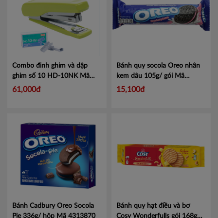
Combo đinh ghim và dập
Bánh quy socola Oreo nhân
ghim số 10 HD-10NK
Mã
kem dâu 105g/ gói
Mã
MX10NK
4326373
61,000đ
15,100đ
Bánh Cadbury Oreo Socola
Bánh quy hạt điều và bơ
Pie 336g/ hộp
Mã 4313870
Cosy Wonderfulls gói 168g