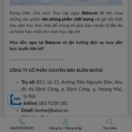
Đừng chần chừ nữa! Truy cập ngay
Batos.vn
để tìm mua
những sản phẩm
văn phòng phẩm chất lượng
với giá tốt nhất
cho năm học mới. Hãy để chúng tôi giúp bạn chuẩn bị đầy đủ
và hoàn hảo nhất cho năm học sắp tới.
Mua sắm ngay tại
Batos.vn
và tận hưởng dịch vụ mua sắm
trực tuyến tiện lợi!
-------------------------------------
CÔNG TY CỔ PHẦN CHUYÊN BÁN BUÔN BATOS
Trụ sở:
B11, Lô 11, đường Trần Nguyên Đán, khu
đô thị Định Công, p. Định Công, q. Hoàng Mai,
Hà Nội
Hotline:
083 9238 181
Email:
lienhe@batos.vn
Website:
Batos.vn
Shopee:
https://shopee.vn/batosvn
+84839238181
Đăng ký
/
Đăng nhập
Tìm kiếm
Lazada:
https://bit.ly/BatosLazada