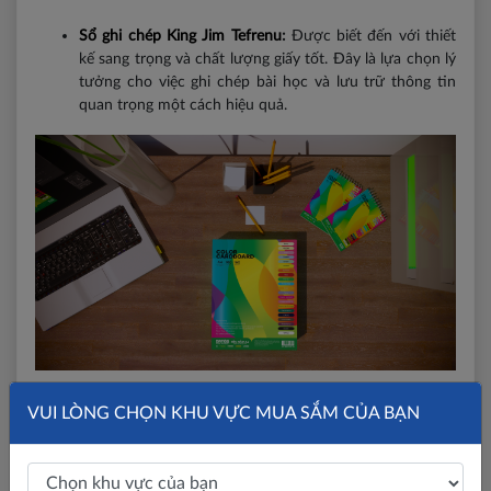
Sổ ghi chép King Jim Tefrenu
:
Được biết đến với thiết
kế sang trọng và chất lượng giấy tốt. Đây là lựa chọn lý
tưởng cho việc ghi chép bài học và lưu trữ thông tin
quan trọng một cách hiệu quả.
Hộp bút và cặp sách - Sắp xếp gọn
VUI LÒNG CHỌN KHU VỰC MUA SẮM CỦA BẠN
gàng đồ dùng học tập
Hộp bút
và
cặp sách
không chỉ giúp học sinh tổ chức các
công cụ học tập mà còn giúp bảo vệ chúng khỏi hư hỏng.