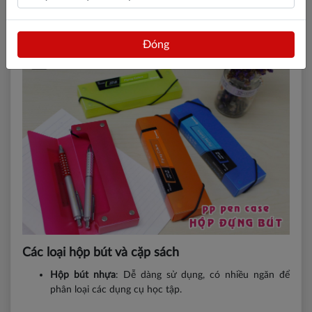
Một
hộp bút chất lượng
sẽ giúp các dụng cụ học tập không bị
lẫn lộn và dễ dàng lấy ra khi cần thiết.
Đóng
Các loại hộp bút và cặp sách
Hộp bút nhựa
: Dễ dàng sử dụng, có nhiều ngăn để
phân loại các dụng cụ học tập.