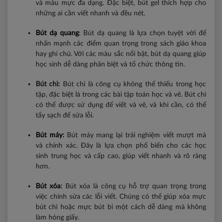
và màu mực đa dạng. Đặc biệt, bút gel thích hợp cho
những ai cần viết nhanh và đều nét.
Bút dạ quang
: Bút dạ quang là lựa chọn tuyệt vời để
nhấn mạnh các điểm quan trọng trong sách giáo khoa
hay ghi chú. Với các màu sắc nổi bật, bút dạ quang giúp
học sinh dễ dàng phân biệt và tổ chức thông tin.
Bút chì:
Bút chì là công cụ không thể thiếu trong học
tập, đặc biệt là trong các bài tập toán học và vẽ. Bút chì
có thể được sử dụng để viết và vẽ, và khi cần, có thể
tẩy sạch để sửa lỗi.
Bút máy
:
Bút máy mang lại trải nghiệm viết mượt mà
và chính xác. Đây là lựa chọn phổ biến cho các học
sinh trung học và cấp cao, giúp viết nhanh và rõ ràng
hơn.
Bút xóa
:
Bút xóa là công cụ hỗ trợ quan trọng trong
việc chỉnh sửa các lỗi viết. Chúng có thể giúp xóa mực
bút chì hoặc mực bút bi một cách dễ dàng mà không
làm hỏng giấy.