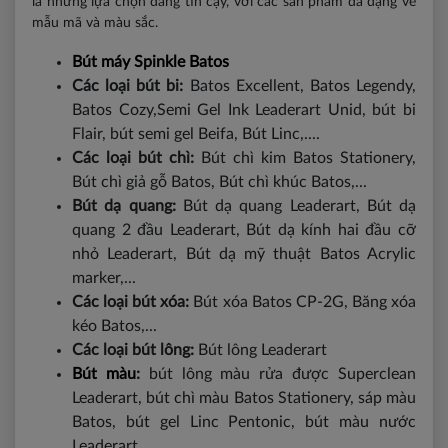
là những lựa chọn đáng tin cậy, với các sản phẩm đa dạng về
mẫu mã và màu sắc.
Bút máy Spinkle Batos
Các loại bút bi:
Batos Excellent, Batos Legendy,
Batos Cozy,Semi Gel Ink Leaderart Unid, bút bi
Flair, bút semi gel Beifa, Bút Linc,....
Các loại bút chì:
Bút chì kim Batos Stationery,
Bút chì giả gỗ Batos, Bút chì khúc Batos,...
Bút dạ quang:
Bút dạ quang Leaderart, Bút dạ
quang 2 đầu Leaderart, Bút dạ kính hai đầu cỡ
nhỏ Leaderart, Bút dạ mỹ thuật Batos Acrylic
marker,...
Các loại bút xóa:
Bút xóa Batos CP-2G, Băng xóa
kéo Batos,...
Các loại bút lông:
Bút lông Leaderart
Bút màu
:
bút lông màu rửa được Superclean
Leaderart, bút chì màu Batos Stationery, sáp màu
Batos, bút gel Linc Pentonic, bút màu nước
Leaderart,...