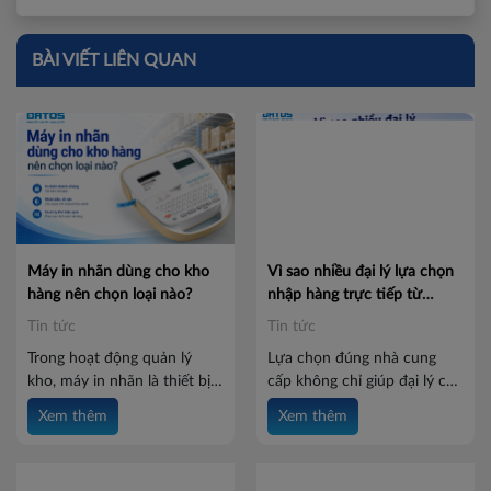
BÀI VIẾT LIÊN QUAN
Máy in nhãn dùng cho kho
Vì sao nhiều đại lý lựa chọn
hàng nên chọn loại nào?
nhập hàng trực tiếp từ
Batos?
Tin tức
Tin tức
Trong hoạt động quản lý
Lựa chọn đúng nhà cung
kho, máy in nhãn là thiết bị
cấp không chỉ giúp đại lý có
hỗ trợ quan trọng giúp
nguồn hàng ổn định mà còn
Xem thêm
Xem thêm
doanh nghiệp in tem hàng
tối ưu chi phí, đảm bảo chất
hóa, mã vạch, mã QR, thông
lượng và nâng cao khả năng
tin sản phẩm và nhãn vị trí
cạnh tranh trên thị trường.