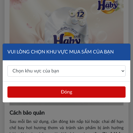
VUI LÒNG CHỌN KHU VỰC MUA SẮM CỦA BẠN
Đóng
Cách bảo quản
Sau mỗi lần sử dụng, cần đóng kín nắp túi hoặc chai để hạn
chế bay hơi hương thơm và tránh sản phẩm bị ảnh hưởng