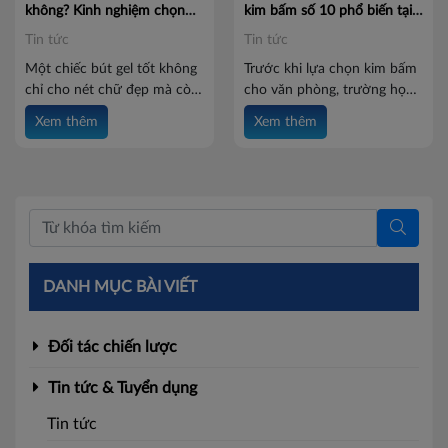
nhu cầu của bạn ngay dưới
không? Kinh nghiệm chọn
kim bấm số 10 phổ biến tại
bài viết này nhé.
bút gel chất lượng
Batos
Tin tức
Tin tức
Một chiếc bút gel tốt không
Trước khi lựa chọn kim bấm
chỉ cho nét chữ đẹp mà còn
cho văn phòng, trường học
mang đến cảm giác viết êm
hay nhu cầu sử dụng cá
Xem thêm
Xem thêm
tay, hạn chế lem mực và sử
nhân, nhiều người thường
dụng bền bỉ. Vậy bút gel
băn khoăn: Kim bấm số 10
Batos viết có mượt không?
là gì? Có những loại nào và
Cùng Batos khám phá ngay
nên chọn sản phẩm nào phù
các tiêu chí lựa chọn bút gel
hợp? Cùng Batos khám phá
chất lượng dưới bài viết này.
các loại kim bấm số 10 phổ
biến và những tiêu chí giúp
bạn lựa chọn sản phẩm phù
DANH MỤC BÀI VIẾT
hợp trong bài viết dưới đây.
Đối tác chiến lược
Tin tức & Tuyển dụng
Tin tức