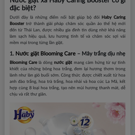
Nước giặt xả Haby Caring Booster có gì
đặc biệt?
Dưới đây là những điểm nổi bật giúp bộ đôi
Haby Caring
Boos
ter
trở thành giải pháp chăm sóc quần áo thế hệ mới
đến từ Thái Lan, được nhiều gia đình tin dùng nhờ khả năng
làm sạch hiệu quả, lưu hương tinh tế và chăm sóc sợi vải
mềm mại trong từng lần giặt.
1.
Nước giặt Blooming Care
– Mây trắng dịu nhẹ
Blooming Care
là dòng
nước giặt
mang cảm hứng từ sự tinh
khiết của những bông hoa trắng, đem lại hương thơm trong
lành như làn gió buổi sớm. Công thức được chiết xuất từ hoa
anh đào trắng, hoa trà trắng, hoa nhài và hoa cúc La Mã, kết
hợp cùng 8 loại hoa trắng, tạo nên mùi hương thanh mát, dễ
chịu và rất thư giãn.