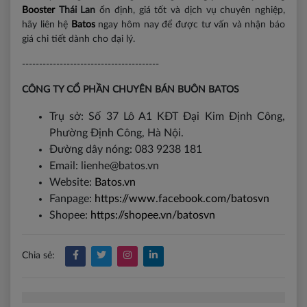
Booster
Thái Lan
ổn định, giá tốt và dịch vụ chuyên nghiệp,
hãy liên hệ
Batos
ngay hôm nay để được tư vấn và nhận báo
giá chi tiết dành cho đại lý.
----------------------------------------
CÔNG TY CỔ PHẦN CHUYÊN BÁN BUÔN BATOS
Trụ sở: Số 37 Lô A1 KĐT Đại Kim Định Công,
Phường Định Công, Hà Nội.
Đường dây nóng: 083 9238 181
Email: lienhe@batos.vn
Website:
Batos.vn
Fanpage:
https://www.facebook.com/batosvn
Shopee:
https://shopee.vn/batosvn
Chia sẻ: