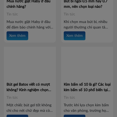
Mua nước giặt Haby ở đâu
Bút bi ngòi 0.5 mm hay 0.7
nên chọn loại nào để đáp
chính hãng?
mm, nên chọn loại nào?
ứng tốt nhu cầu sử dụng?
Tin tức
Tin tức
Hãy cùng Batos tìm hiểu
trong bài viết dưới đây.
Mua nước giặt Haby ở đâu
Khi chọn mua bút bi, nhiều
để đảm bảo chính hãng với
người thường chỉ quan tâm
mức giá tốt? Hãy cùng Batos
đến kiểu dáng hay màu mực
Xem thêm
Xem thêm
tìm hiểu địa chỉ mua hàng uy
mà bỏ qua một yếu tố ảnh
tín và những lưu ý giúp bạn
hưởng trực tiếp đến trải
lựa chọn sản phẩm chất
nghiệm viết: kích thước ngòi
lượng, an tâm cho cả gia
bút. Hiện nay, hai loại ngòi
đình.
phổ biến nhất là 0.5mm và
0.7mm. Vậy hai kích thước
này khác nhau như thế nào?
Hãy cùng Batos tìm hiểu để
chọn cây bút phù hợp với
Bút gel Batos viết có mượt
Kim bấm số 10 là gì? Các loại
nhu cầu của bạn ngay dưới
không? Kinh nghiệm chọn
kim bấm số 10 phổ biến tại
bài viết này nhé.
bút gel chất lượng
Batos
Tin tức
Tin tức
Một chiếc bút gel tốt không
Trước khi lựa chọn kim bấm
chỉ cho nét chữ đẹp mà còn
cho văn phòng, trường học
mang đến cảm giác viết êm
hay nhu cầu sử dụng cá