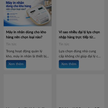
Máy in nhãn dùng cho kho
Vì sao nhiều đại lý lựa chọn
hàng nên chọn loại nào?
nhập hàng trực tiếp từ
Batos?
Tin tức
Tin tức
Trong hoạt động quản lý
Lựa chọn đúng nhà cung
kho, máy in nhãn là thiết bị
cấp không chỉ giúp đại lý có
hỗ trợ quan trọng giúp
nguồn hàng ổn định mà còn
Xem thêm
Xem thêm
doanh nghiệp in tem hàng
tối ưu chi phí, đảm bảo chất
hóa, mã vạch, mã QR, thông
lượng và nâng cao khả năng
tin sản phẩm và nhãn vị trí
cạnh tranh trên thị trường.
một cách nhanh chóng. Tuy
Batos là đối tác được nhiều
nhiên, thị trường hiện có
đại lý tin tưởng nhờ sản
nhiều dòng máy in nhãn với
phẩm đa dạng, chính sách
công nghệ, khổ in và công
hợp tác minh bạch và dịch
suất khác nhau. Vậy máy in
vụ hỗ trợ chuyên nghiệp.
nhãn dùng cho kho hàng