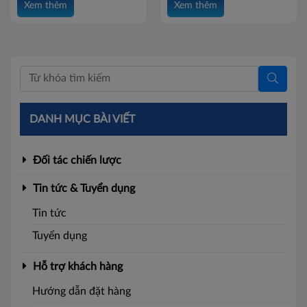
Xem thêm
Xem thêm
tay, hạn chế lem mực và sử
nhân, nhiều người thường
dụng bền bỉ. Vậy bút gel
băn khoăn: Kim bấm số 10
Batos viết có mượt không?
là gì? Có những loại nào và
Cùng Batos khám phá ngay
nên chọn sản phẩm nào phù
các tiêu chí lựa chọn bút gel
hợp? Cùng Batos khám phá
chất lượng dưới bài viết này.
các loại kim bấm số 10 phổ
biến và những tiêu chí giúp
bạn lựa chọn sản phẩm phù
DANH MỤC BÀI VIẾT
hợp trong bài viết dưới đây.
Đối tác chiến lược
Tin tức & Tuyển dụng
Tin tức
Tuyển dụng
Hỗ trợ khách hàng
Hướng dẫn đặt hàng