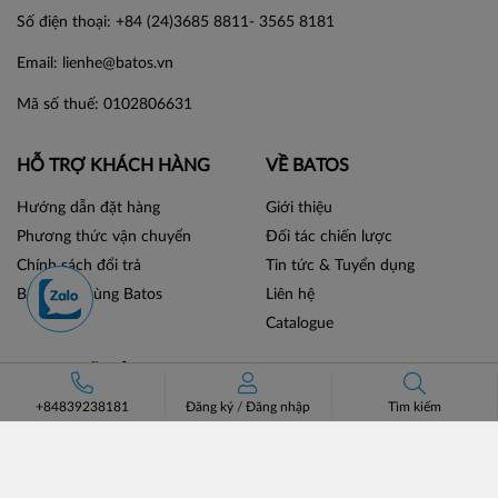
Số điện thoại: +84 (24)3685 8811- 3565 8181
Email: lienhe@batos.vn
Mã số thuế: 0102806631
HỖ TRỢ KHÁCH HÀNG
VỀ BATOS
Hướng dẫn đặt hàng
Giới thiệu
Phương thức vận chuyển
Đối tác chiến lược
Chính sách đổi trả
Tin tức & Tuyển dụng
Bán hàng cùng Batos
Liên hệ
Catalogue
MẠNG XÃ HỘI
+84839238181
Đăng ký
/
Đăng nhập
Tìm kiếm
LIÊN KẾT SÀN TMĐT