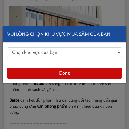
VUI LÒNG CHỌN KHU VỰC MUA SẮM CỦA BẠN
Nếu bạn đang có nhu cầu mua
văn phòng phẩm online
để sử
Đóng
dụng hoặc tìm nguồn hàng giá sỉ để mở cửa hàng, đại lý văn
phòng phẩm,
Batos
sẵn sàng hỗ trợ tư vấn chi tiết về sản
phẩm, chính sách và giá cả.
Batos
cam kết đồng hành lâu dài cùng đối tác, mang đến giải
pháp cung ứng
văn phòng phẩm
ổn định, hiệu quả và bền
vững.
----------------------------------------