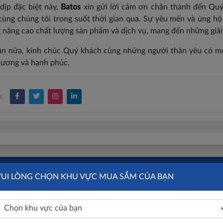
dịp đặc biệt này,
Batos
xin gửi lời cảm ơn chân thành đến Quý
cùng chúng tôi trong suốt thời gian qua. Sự yêu mến và ủng h
 nâng cao chất lượng sản phẩm và dịch vụ, mang đến những giải 
ần nữa, kính chúc Quý khách cùng những người thân yêu có 
hương và hạnh phúc.
:
ẾT LIÊN QUAN
VUI LÒNG CHỌN KHU VỰC MUA SẮM CỦA BẠN