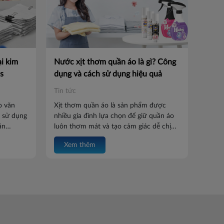
ại kim
Nước xịt thơm quần áo là gì? Công
s
dụng và cách sử dụng hiệu quả
Tin tức
o văn
Xịt thơm quần áo là sản phẩm được
 sử dụng
nhiều gia đình lựa chọn để giữ quần áo
ăn
luôn thơm mát và tạo cảm giác dễ chịu
ó những
khi sử dụng. Tuy nhiên, để hương thơm
Xem thêm
 nào phù
lưu lâu, bảo vệ chất liệu vải và sử dụng
loại kim
an toàn, bạn cần biết cách dùng đúng.
êu chí
Hãy cùng Batos tìm hiểu cách xịt thơm
hù hợp
quần áo hiệu quả và những công dụng
nổi bật của sản phẩm trong bài viết dưới
đây.