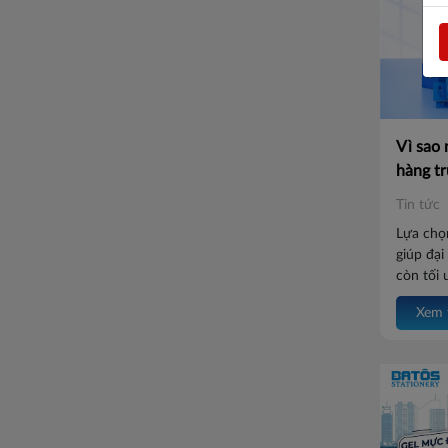
Vì sao 
hàng tr
Tin tức
Lựa chọ
giúp đại
còn tối 
và nâng 
Xem 
thị trườ
đại lý t
chính sá
vụ hỗ tr