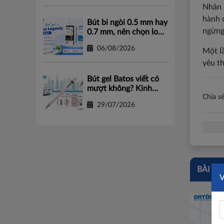
Nhân 
hành 
Bút bi ngòi 0.5 mm hay
ngừng
0.7 mm, nên chọn loại
nào?
06/08/2026
Một l
yêu t
Bút gel Batos viết có
mượt không? Kinh
Chia sẻ
nghiệm chọn bút gel
29/07/2026
chất lượng
BÀI VI