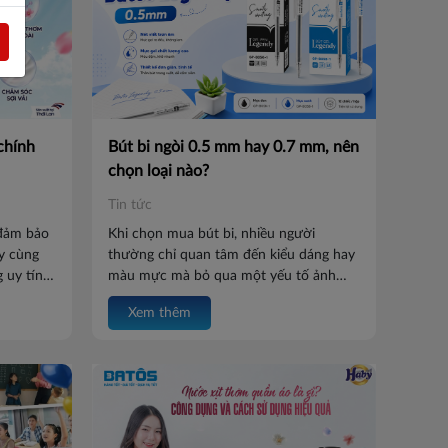
chính
Bút bi ngòi 0.5 mm hay 0.7 mm, nên
chọn loại nào?
Tin tức
đảm bảo
Khi chọn mua bút bi, nhiều người
y cùng
thường chỉ quan tâm đến kiểu dáng hay
 uy tín
màu mực mà bỏ qua một yếu tố ảnh
ọn sản
hưởng trực tiếp đến trải nghiệm viết:
Xem thêm
 gia
kích thước ngòi bút. Hiện nay, hai loại
ngòi phổ biến nhất là 0.5mm và 0.7mm.
Vậy hai kích thước này khác nhau như
thế nào? Hãy cùng Batos tìm hiểu để
chọn cây bút phù hợp với nhu cầu của
bạn ngay dưới bài viết này nhé.