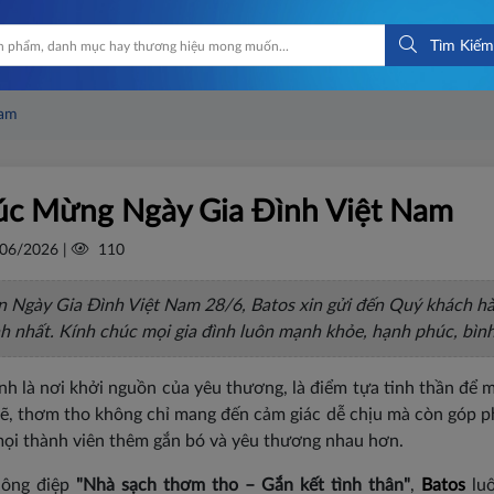
Tìm Kiếm
Nam
c Mừng Ngày Gia Đình Việt Nam
06/2026 |
110
 Ngày Gia Đình Việt Nam 28/6, Batos xin gửi đến Quý khách hàn
h nhất. Kính chúc mọi gia đình luôn mạnh khỏe, hạnh phúc, bình 
ình là nơi khởi nguồn của yêu thương, là điểm tựa tinh thần để
sẽ, thơm tho không chỉ mang đến cảm giác dễ chịu mà còn góp 
mọi thành viên thêm gắn bó và yêu thương nhau hơn.
hông điệp
"Nhà sạch thơm tho – Gắn kết tình thân"
,
Batos
luô