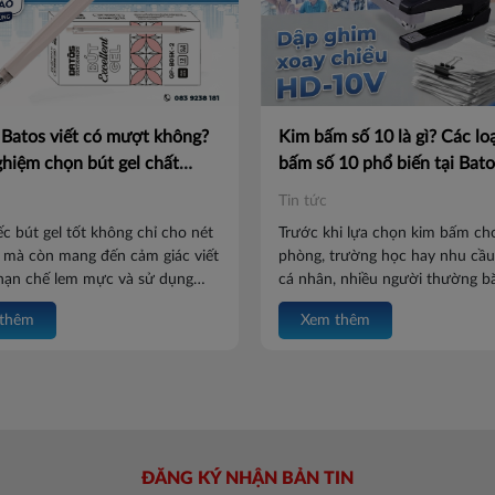
 Batos viết có mượt không?
Kim bấm số 10 là gì? Các lo
hiệm chọn bút gel chất
bấm số 10 phổ biến tại Bato
Tin tức
c bút gel tốt không chỉ cho nét
Trước khi lựa chọn kim bấm ch
 mà còn mang đến cảm giác viết
phòng, trường học hay nhu cầu
 hạn chế lem mực và sử dụng
cá nhân, nhiều người thường b
Vậy bút gel Batos viết có mượt
khoăn: Kim bấm số 10 là gì? C
thêm
Xem thêm
Cùng Batos khám phá ngay các
loại nào và nên chọn sản phẩm
 lựa chọn bút gel chất lượng
hợp? Cùng Batos khám phá các 
 viết này.
bấm số 10 phổ biến và những ti
giúp bạn lựa chọn sản phẩm p
trong bài viết dưới đây.
ĐĂNG KÝ NHẬN BẢN TIN