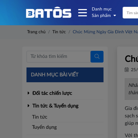
Danh mục
Sản phẩm
Trang chủ
Tin tức
Chúc Mừng Ngày Gia Đình Việt 
Chú
25/
DANH MỤC BÀI VIẾT
Nhân
thàn
Đối tác chiến lược
Tin tức & Tuyển dụng
Gia đ
sạch 
Tin tức
giúp 
Tuyển dụng
Với t