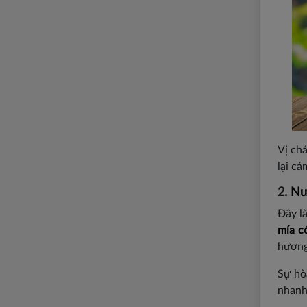
Vị ch
lại cả
2.
Nư
Đây l
mía c
hương 
Sự hò
nhanh 