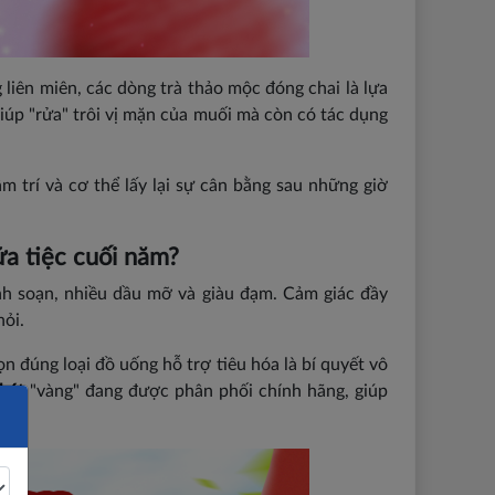
 liên miên, các dòng trà thảo mộc đóng chai là lựa
giúp "rửa" trôi vị mặn của muối mà còn có tác dụng
 trí và cơ thể lấy lại sự cân bằng sau những giờ
ữa tiệc cuối năm?
nh soạn, nhiều dầu mỡ và giàu đạm. Cảm giác đầy
hỏi.
n đúng loại đồ uống hỗ trợ tiêu hóa là bí quyết vô
khát
"vàng" đang được phân phối chính hãng, giúp