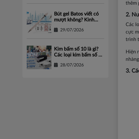
thêm g
Bút gel Batos viết có
2. Nư
mượt không? Kinh
Các l
nghiệm chọn bút gel
29/07/2026
chất lượng
cực m
trình 
Kim bấm số 10 là gì?
Hiện 
Các loại kim bấm số 10
nhàng 
phổ biến tại Batos
28/07/2026
3. Cá