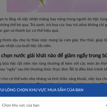
n lo lắng về việc nhiệt miệng hay nóng trong người do tiệc tùng
hông thể bỏ qua. Trà xanh, trà hoa cúc hay trà atiso không chỉ 
ộc gan và thanh lọc cơ thể hiệu quả.
 thơm dịu nhẹ từ thảo mộc mang lại cảm giác thư thái, giúp tâm
áo nhiệt của buổi tiệc tất niên.
chọn nước giải khát nào để giảm ngấy trong b
 bữa tiệc tất niên rộn ràng thường đi kèm với các món ăn thị
ay "ngấy" sau khi thưởng thức thực đơn Tết là điều khó tránh k
 cho cơ thể luôn nhẹ nhàng và tinh thần sảng khoái, việc lựa chọ
quan trọng. Hãy cùng
Batos
điểm danh những dòng
nước giải 
VUI LÒNG CHỌN KHU VỰC MUA SẮM CỦA BẠN
ui của bạn luôn trọn vẹn.