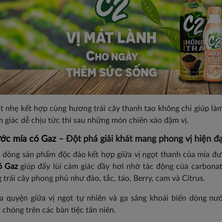
át nhẹ kết hợp cùng hương trái cây thanh tao không chỉ giúp là
m giác dễ chịu tức thì sau những món chiên xào đậm vị.
ớc mía có Gaz
– Đột phá giải khát mang phong vị hiện đạ
à dòng sản phẩm độc đáo kết hợp giữa vị ngọt thanh của mía đ
ó Gaz
giúp đẩy lùi cảm giác đầy hơi nhờ tác động của carbonat
trái cây phong phú như đào, tắc, táo, Berry, cam và Citrus.
a quyện giữa vị ngọt tự nhiên và ga sảng khoái biến dòng nư
chóng trên các bàn tiệc tân niên.