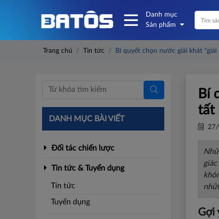
Danh mục
Sản phẩm
Trang chủ
Tin tức
Bí quyết chọn nước giải khát "giải
Bí 
tất
DANH MỤC BÀI VIẾT
27/
Đối tác chiến lược
Nhữn
giác
Tin tức & Tuyển dụng
khôn
Tin tức
nhữn
Tuyển dụng
Gợi 