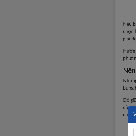
Nếu bạ
chọn k
giải đ
Hương
phút n
Nên 
Những
bụng h
Để giữ
cùng 
cuộc v