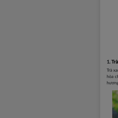
1.
Tr
Trà x
hòa c
hương