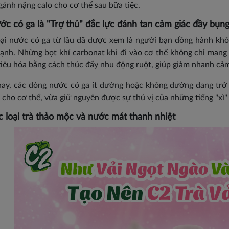
ánh nặng calo cho cơ thể sau bữa tiệc.
ớc có ga là "Trợ thủ" đắc lực đánh tan cảm giác đầy bụn
oại nước có ga từ lâu đã được xem là người bạn đồng hành khôn
ạnh. Những bọt khí carbonat khi đi vào cơ thể không chỉ mang l
tiêu hóa bằng cách thúc đẩy nhu động ruột, giúp giảm nhanh cảm 
nay, các dòng nước có ga ít đường hoặc không đường đang trở 
cho cơ thể, vừa giữ nguyên được sự thú vị của những tiếng "xì" 
c loại trà thảo mộc và nước mát thanh nhiệt