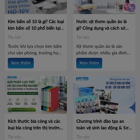
Kim bấm số 10 là gì? Các loại
Nước xịt thơm quần áo là
kim bấm số 10 phổ biến tại
gì? Công dụng và cách sử
Batos
dụng hiệu quả
Tin tức
Tin tức
Trước khi lựa chọn kim bấm
Xịt thơm quần áo là sản
cho văn phòng, trường học
phẩm được nhiều gia đình
hay nhu cầu sử dụng cá
lựa chọn để giữ quần áo
Xem thêm
Xem thêm
nhân, nhiều người thường
luôn thơm mát và tạo cảm
băn khoăn: Kim bấm số 10
giác dễ chịu khi sử dụng. Tuy
là gì? Có những loại nào và
nhiên, để hương thơm lưu
nên chọn sản phẩm nào phù
lâu, bảo vệ chất liệu vải và
hợp? Cùng Batos khám phá
sử dụng an toàn, bạn cần
các loại kim bấm số 10 phổ
biết cách dùng đúng. Hãy
biến và những tiêu chí giúp
cùng Batos tìm hiểu cách xịt
bạn lựa chọn sản phẩm phù
thơm quần áo hiệu quả và
hợp trong bài viết dưới đây.
những công dụng nổi bật
Kích thước bìa còng và các
Chương trình đào tạo an
của sản phẩm trong bài viết
loại bìa còng trên thị trường
toàn vệ sinh lao động & Sơ
dưới đây.
hiện nay
cứu - Cấp cứu năm 2026 tại
Tin tức
Tin tức