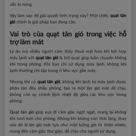
vẫn bị nóng.
Vậy làm sao để giải quyết tình trạng này? Một chiếc
quạt tản
gió
chính là giải pháp bạn đang cần.
Vai trò của quạt tản gió trong việc hỗ
trợ làm mát
Lý do mà nhiều người cảm thấy thoải mái hơn khi kết hợp
máy lạnh với
quạt tản gió
là bởi quạt giúp luân chuyển không
khí trong phòng. Khi bạn chỉ sử dụng máy lạnh, không khí
lạnh thường chỉ tập trung ở khu vực gần máy.
Nhưng khi có
quạt tản gió
, không khí lạnh từ máy lạnh được
phân tán đều khắp phòng, tạo ra một làn gió mát dễ chịu,
không còn sự chênh lệch nhiệt độ giữa các khu vực trong
phòng.
Quạt tản gió
giúp xua đi cảm giác ngột ngạt, mang lại không
khí tươi mới cho phòng. Không khí không còn tĩnh lặng, thay
vào đó là làn gió mát tựa như một luồng gió từ thiên nhiên,
mang đến cảm giác thư giãn, dễ chịu cho người sử dụng.