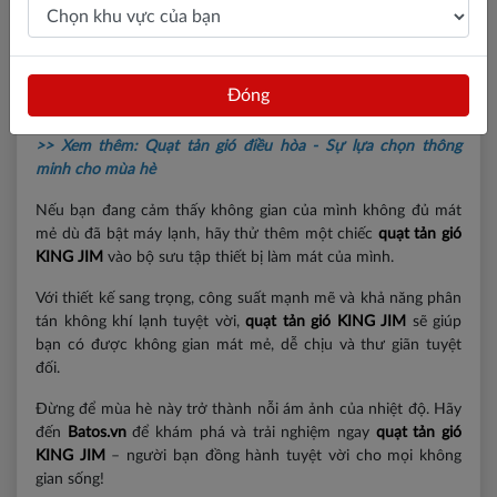
Đóng
>> Xem thêm:
Quạt tản gió điều hòa - Sự lựa chọn thông
minh cho mùa hè
Nếu bạn đang cảm thấy không gian của mình không đủ mát
mẻ dù đã bật máy lạnh, hãy thử thêm một chiếc
quạt tản gió
KING JIM
vào bộ sưu tập thiết bị làm mát của mình.
Với thiết kế sang trọng, công suất mạnh mẽ và khả năng phân
tán không khí lạnh tuyệt vời,
quạt tản gió KING JIM
sẽ giúp
bạn có được không gian mát mẻ, dễ chịu và thư giãn tuyệt
đối.
Đừng để mùa hè này trở thành nỗi ám ảnh của nhiệt độ. Hãy
đến
Batos.vn
để khám phá và trải nghiệm ngay
quạt tản gió
KING JIM
– người bạn đồng hành tuyệt vời cho mọi không
gian sống!