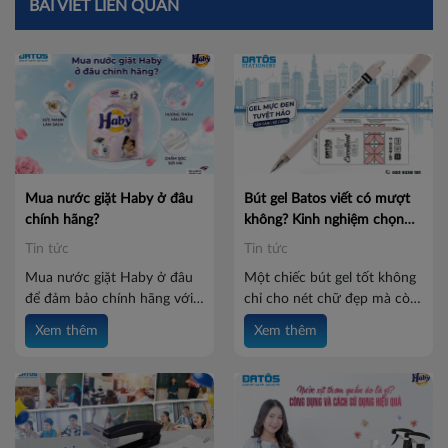
BÀI VIẾT LIÊN QUAN
Mua nước giặt Haby ở đâu
Bút gel Batos viết có mượt
chính hãng?
không? Kinh nghiệm chọn
bút gel chất lượng
Tin tức
Tin tức
Mua nước giặt Haby ở đâu
Một chiếc bút gel tốt không
để đảm bảo chính hãng với
chỉ cho nét chữ đẹp mà còn
mức giá tốt? Hãy cùng Batos
mang đến cảm giác viết êm
Xem thêm
Xem thêm
tìm hiểu địa chỉ mua hàng uy
tay, hạn chế lem mực và sử
tín và những lưu ý giúp bạn
dụng bền bỉ. Vậy bút gel
lựa chọn sản phẩm chất
Batos viết có mượt không?
lượng, an tâm cho cả gia
Cùng Batos khám phá ngay
đình.
các tiêu chí lựa chọn bút gel
chất lượng dưới bài viết này.