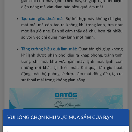
giảm tải cho máy lạnh. Điều này, sẽ giúp bạn tiết kiệm
điện năng mà vẫn đảm bảo hiệu quả làm mát.
Tạo cảm giác thoải mái:
Sự kết hợp này không chỉ giúp
mát mẻ, mà còn tạo ra không khí trong lành, tựa như
một làn gió nhẹ. Bạn sẽ cảm thấy dễ chịu hơn rất nhiều
so với việc chỉ dùng máy lạnh một mình.
T
ăng cường hiệu quả làm mát:
Quạt tản gió giúp không
khí lạnh được phân phối đều ra khắp phòng, tránh tình
trạng chỉ một khu vực gần máy lạnh mát lạnh còn
những nơi khác lại thiếu mát. Khi quạt tản gió hoạt
động, toàn bộ phòng sẽ được làm mát đồng đều, tạo ra
sự thoải mái trong không gian sống.
VUI LÒNG CHỌN KHU VỰC MUA SẮM CỦA BẠN