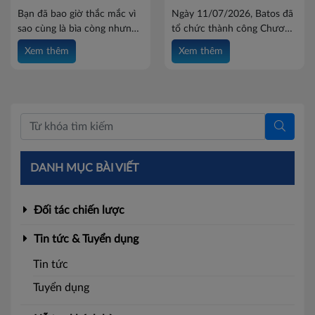
Batos
Bạn đã bao giờ thắc mắc vì
Ngày 11/07/2026, Batos đã
sao cùng là bìa còng nhưng
tổ chức thành công Chương
lại có nhiều kích thước và độ
trình Đào tạo An toàn vệ
Xem thêm
Xem thêm
rộng gáy khác nhau? Việc
sinh lao động & Sơ cứu –
lựa chọn đúng loại bìa còng
Cấp cứu năm 2026 dành
không chỉ giúp lưu trữ tài
cho toàn thể cán bộ, nhân
liệu gọn gàng mà còn nâng
viên. Đây là hoạt động được
cao hiệu quả quản lý hồ sơ.
công ty triển khai định kỳ
Cùng Batos khám phá các
nhằm nâng cao nhận thức
kích thước và những loại bìa
về công tác an toàn lao
còng phổ biến trên thị
động, đồng thời trang bị
DANH MỤC BÀI VIẾT
trường trong bài viết dưới
những kỹ năng thiết yếu
đây.
giúp người lao động chủ
động phòng ngừa rủi ro và
Đối tác chiến lược
ứng phó hiệu quả với các
tình huống khẩn cấp trong
Tin tức & Tuyển dụng
quá trình làm việc.
Tin tức
Tuyển dụng