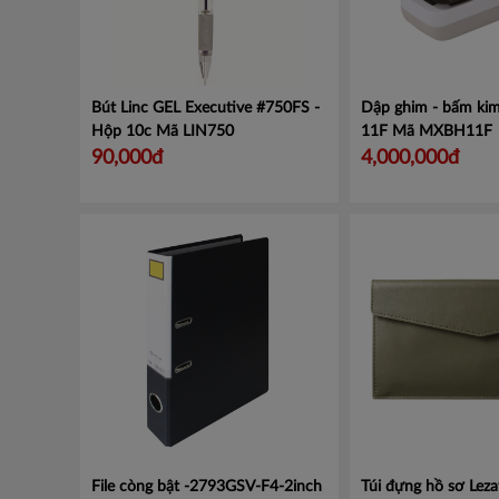
Bút Linc GEL Executive #750FS -
Dập ghim - bấm kim
Hộp 10c
Mã LIN750
11F
Mã MXBH11F
90,000đ
4,000,000đ
File còng bật -2793GSV-F4-2inch
Túi đựng hồ sơ Leza