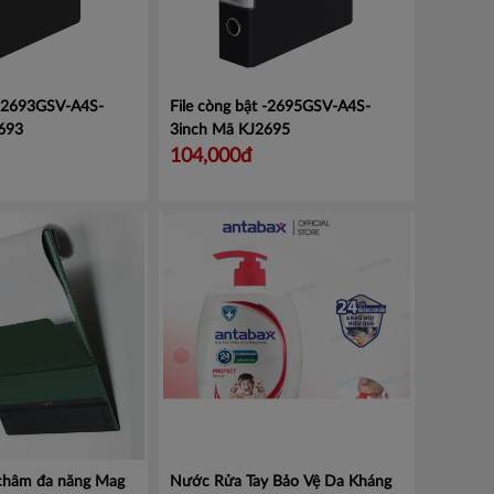
 -2693GSV-A4S-
File còng bật -2695GSV-A4S-
693
3inch
Mã KJ2695
104,000đ
 châm đa năng Mag
Nước Rửa Tay Bảo Vệ Da Kháng