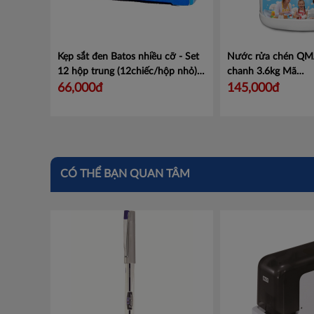
Kẹp sắt đen Batos nhiều cỡ - Set
Nước rửa chén QM
12 hộp trung (12chiếc/hộp nhỏ)
chanh 3.6kg
Mã
Mã BATBC
18859423209212
66,000đ
145,000đ
CÓ THỂ BẠN QUAN TÂM