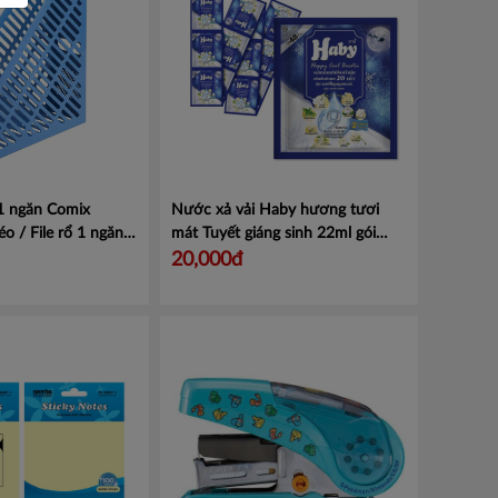
 1 ngăn Comix
Nước xả vải Haby hương tươi
éo / File rổ 1 ngăn
mát Tuyết giáng sinh 22ml gói
xanh dương
Mã
20,000đ
18859423206563