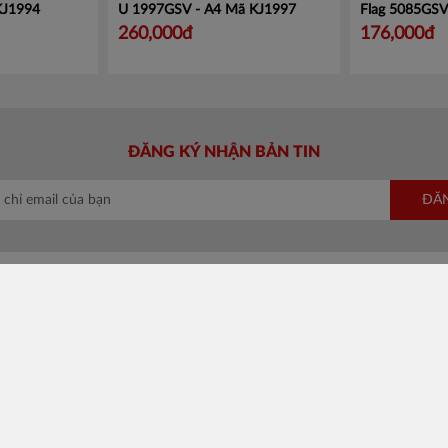
KJ1994
U 1997GSV - A4
Mã KJ1997
Flag 5085GS
260,000đ
176,000đ
ĐĂNG KÝ NHẬN BẢN TIN
ĐĂ
HỖ TRỢ KHÁCH HÀNG
VỀ BATOS
Hướng dẫn đặt hàng
Giới thiệu
Phương thức vận chuyển
Đối tác chiến lư
Chính sách đổi trả
Tin tức & Tuyển
Bán hàng cùng Batos
Liên hệ