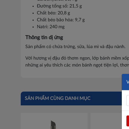
Đường tổng số: 21,5 g
Chất béo: 20,8 g
Chất béo bão hòa: 9,7 g
Natri: 240 mg
Thông tin dị ứng
Sản phẩm có chứa trứng, sữa, lúa mì và đậu nành.
Với hương vị đậu đỏ thơm ngon, lớp bánh mềm xốp đ
những ai yêu thích các món bánh ngọt tiện lợi, thơ
SẢN PHẨM CÙNG DANH MỤC