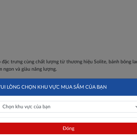
ặc trưng cùng chất lượng từ thương hiệu Solite, bánh bông la
m ngon và giàu năng lượng.
VUI LÒNG CHỌN KHU VỰC MUA SẮM CỦA BẠN
Đóng