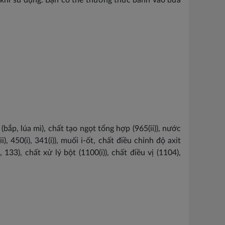
i khi sử dụng. Bạn có thể thưởng thức bánh vào bữa
(bắp, lúa mì), chất tạo ngọt tổng hợp (965(ii)), nước
, 450(i), 341(i)), muối i-ốt, chất điều chỉnh độ axit
33), chất xử lý bột (1100(i)), chất điều vị (1104),