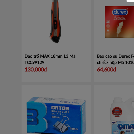
Dao trổ MAX 18mm L3
Mã
Bao cao su Durex Fe
TCC99129
chiếc/ hộp
Mã 101
130,000đ
64,600đ