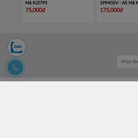
Mã KJ2793
1994GSV - A5
Mã 
75,000đ
175,000đ
CÔNG TY CỔ PHẦN CHUYÊN BÁN BUÔN BATOS
Trụ sở: Số 37 Lô A1 KĐT Đại Kim Định Công, Phường Định
Công, Hà Nội.
Số điện thoại: +84 (24)3685 8811- 3565 8181
Email: lienhe@batos.vn