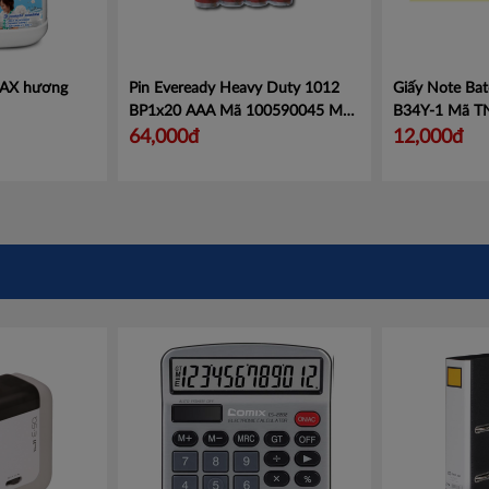
AX hương
Pin Eveready Heavy Duty 1012
Giấy Note Bat
BP1x20 AAA Mã 100590045
Mã
B34Y-1
Mã T
100590045
64,000đ
12,000đ