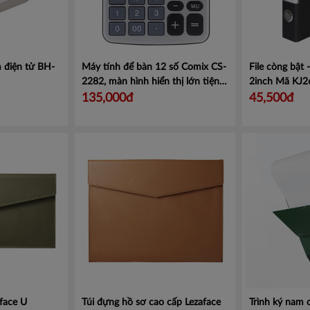
 điện tử BH-
Máy tính để bàn 12 số Comix CS-
File còng bật
2282, màn hình hiển thị lớn tiện
2inch
Mã KJ2
lợi.
Mã CMCS2282
135,000đ
45,500đ
face U
Túi đựng hồ sơ cao cấp Lezaface
Trình ký nam