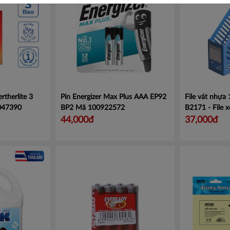
rtherlite 3
Pin Energizer Max Plus AAA EP92
File vát nhựa
047390
BP2
Mã 100922572
B2171 - File x
Mã CMB2171
44,000đ
37,000đ