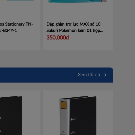
os Stationery TN-
Dập ghim trợ lực MAX số 10
N-B34Y-1
Sakuri Pokemon kèm 01 hộp
đựng đinh ghim số 10 No.10-1M -
350,000đ
Mã HD92815 Xanh nhạt
Mã Mã
HD92815
Xem tất cả