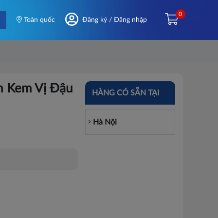
0
Toàn quốc
Đăng ký / Đăng nhập
n Kem Vị Đậu
HÀNG CÓ SẴN TẠI
Hà Nội