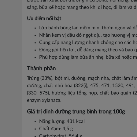
Được sản xuất bởi thương hiệu Solite nổi tiếng, b
sáng, bữa xế hoặc mang theo khi đi học, đi làm và du
Ưu điểm nổi bật
Lớp bánh bông lan mềm mịn, thơm ngon và d
Nhân kem vị đậu đỏ ngọt dịu, tạo hương vị mớ
Cung cấp năng lượng nhanh chóng cho các ho
Đóng gói tiện lợi, dễ dàng mang theo và bảo 
Phù hợp dùng làm bữa ăn nhẹ, bữa xế hoặc món
Thành phần
Trứng (23%), bột mì, đường, mạch nha, chất làm ẩm (4
đường, chất nhũ hóa (322(i), 475, 471, 1520, 491, 47
(330, 575), hương liệu tổng hợp, chất bảo quản (20
enzym xylanaza.
Giá trị dinh dưỡng trung bình trong 100g
Năng lượng: 431 kcal
Chất đạm: 4,5 g
Carbohydrat: 56,4 g