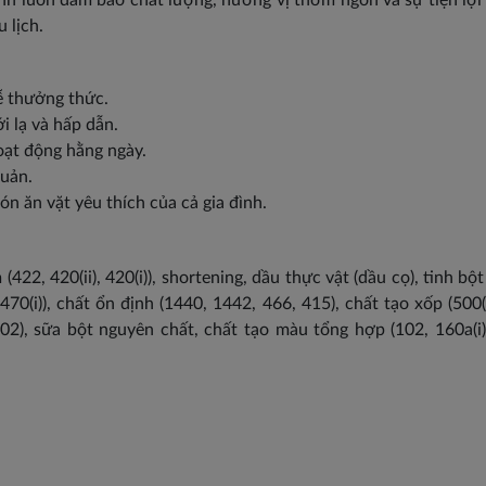
ánh luôn đảm bảo chất lượng, hương vị thơm ngon và sự tiện lợ
 lịch.
ễ thưởng thức.
i lạ và hấp dẫn.
ạt động hằng ngày.
quản.
 ăn vặt yêu thích của cả gia đình.
22, 420(ii), 420(i)), shortening, dầu thực vật (dầu cọ), tinh bột 
0(i)), chất ổn định (1440, 1442, 466, 415), chất tạo xốp (500(ii)
2), sữa bột nguyên chất, chất tạo màu tổng hợp (102, 160a(i), 1