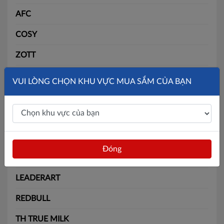
AFC
COSY
ZOTT
SLIDE
VUI LÒNG CHỌN KHU VỰC MUA SẮM CỦA BẠN
SOLITE
BÃI BẰNG
MAX
Đóng
BATOS
LEADERART
REDBULL
TH TRUE MILK