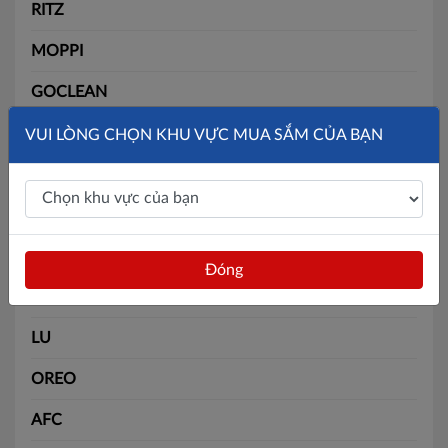
RITZ
MOPPI
GOCLEAN
QMAX
VUI LÒNG CHỌN KHU VỰC MUA SẮM CỦA BẠN
FAMONY
BATOS TISSUE
ANTABAX
Đóng
APP
LU
OREO
AFC