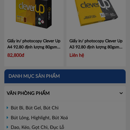
Giấy in/ photocopy Clever Up
Giấy in/ photocopy Clever Up
A4 92.80 định lượng 80gsm
A3 92.80 định lượng 80gsm
500 tờ/ ram
Mã CleverUpA4-
500 tờ/ ram
Mã CleverUpA3-
82,800đ
Liên hệ
92.80
92.80
DANH MỤC SẢN PHẨM
VĂN PHÒNG PHẨM
Bút Bi, Bút Gel, Bút Chì
Bút Lông, Highlight, Bút Xoá
Dao, Kéo, Gọt Chì, Đục Lỗ