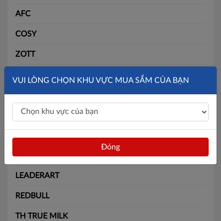
AFC
COSY
ZOTT
SLIDE
VUI LÒNG CHỌN KHU VỰC MUA SẮM CỦA BẠN
SOLITE
BÃI BẰNG
MAX
Đóng
BATOS
LEADERART
REDBULL
TH TRUE MILK