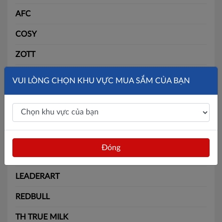
AFC
COSY
ZOTT
SLIDE
VUI LÒNG CHỌN KHU VỰC MUA SẮM CỦA BẠN
SOLITE
BÃI BẰNG
MAX
Đóng
BATOS
LEADERART
REDBULL
TH TRUE MILK