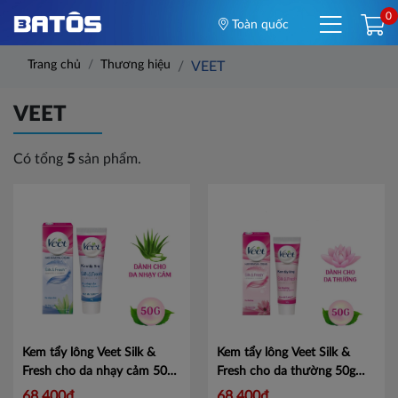
0
Toàn quốc
Trang chủ
Thương hiệu
VEET
VEET
Có tổng
5
sản phẩm.
Kem tẩy lông Veet Silk &
Kem tẩy lông Veet Silk &
Fresh cho da nhạy cảm 50g
Fresh cho da thường 50g
Mã 100790824
Mã 100790823
68,400đ
68,400đ