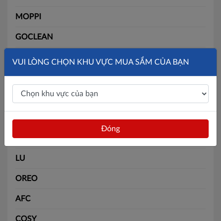
MOPPI
GOCLEAN
QMAX
VUI LÒNG CHỌN KHU VỰC MUA SẮM CỦA BẠN
FAMONY
BATOS TISSUE
ANTABAX
Đóng
APP
LU
OREO
AFC
COSY