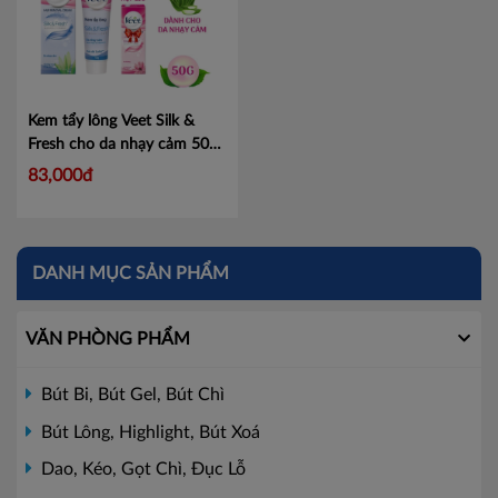
Kem tẩy lông Veet Silk &
Fresh cho da nhạy cảm 50g
+ Tặng 01 kem tẩy lông cho
83,000đ
da thường 25g
Mã
101206023
DANH MỤC SẢN PHẨM
VĂN PHÒNG PHẨM
Bút Bi, Bút Gel, Bút Chì
Bút Lông, Highlight, Bút Xoá
Dao, Kéo, Gọt Chì, Đục Lỗ