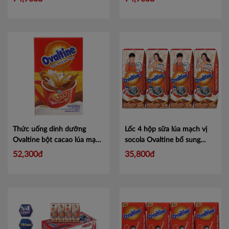
rắc Crunchy Pop Ovaltine 8g
Mã 101144405
Thức uống dinh dưỡng
Lốc 4 hộp sữa lúa mạch vị
Ovaltine bột cacao lúa mạch
socola Ovaltine bổ sung
hộp 285g
Mã 101101177
canxi 180ml
Mã 101204162
52,300đ
35,800đ