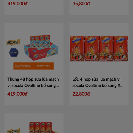
X2 canxi 180ml
Mã
DHA 180ml
Mã 101116344
419,000đ
35,800đ
1012041641
Thùng 48 hộp sữa lúa mạch
Lốc 4 hộp sữa lúa mạch vị
vị socola Ovaltine bổ sung
socola Ovaltine bổ sung X2
DHA 180ml
Mã
canxi 110ml
Mã 101204163
419,000đ
22,800đ
1011163441