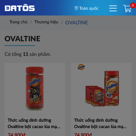
0
Toàn quốc
Trang chủ
Thương hiệu
OVALTINE
OVALTINE
Có tổng
11
sản phẩm.
Thức uống dinh dưỡng
Thức uống dinh dưỡng
Ovaltine bột cacao lúa mạch
Ovaltine bột cacao lúa mạch
hũ 400g
Mã 101101176
hũ 400g + Tặng 5 gói Kẹo
74,900đ
74,900đ