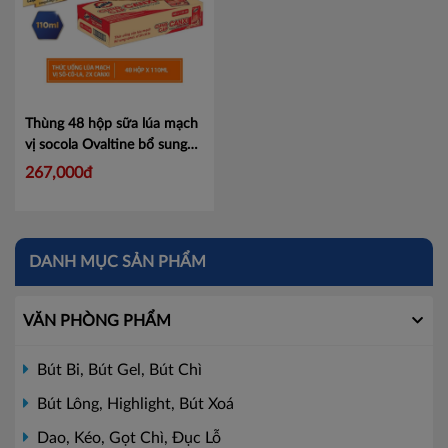
Thùng 48 hộp sữa lúa mạch
vị socola Ovaltine bổ sung
X2 canxi 110ml
Mã
267,000đ
1012041631
DANH MỤC SẢN PHẨM
VĂN PHÒNG PHẨM
Bút Bi, Bút Gel, Bút Chì
Bút Lông, Highlight, Bút Xoá
Dao, Kéo, Gọt Chì, Đục Lỗ