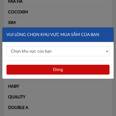
MÍA HA
COCOXIM
XIM
MOM COOKS
VUI LÒNG CHỌN KHU VỰC MUA SẮM CỦA BẠN
MIAQUA
DAIKA
BIÊN HÒA
Đóng
MORINAGA
HABY
QUALITY
DOUBLE A