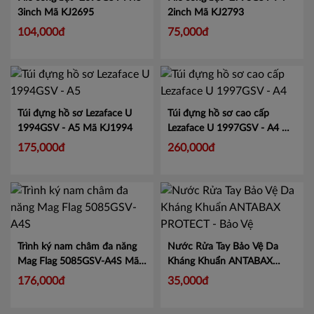
3inch
Mã KJ2695
2inch
Mã KJ2793
104,000đ
75,000đ
Túi đựng hồ sơ Lezaface U
Túi đựng hồ sơ cao cấp
1994GSV - A5
Mã KJ1994
Lezaface U 1997GSV - A4
Mã
KJ1997
175,000đ
260,000đ
Trình ký nam châm đa năng
Nước Rửa Tay Bảo Vệ Da
Mag Flag 5085GSV-A4S
Mã
Kháng Khuẩn ANTABAX
KJ5085
PROTECT - Bảo Vệ
Mã 893
176,000đ
35,000đ
614923 01820