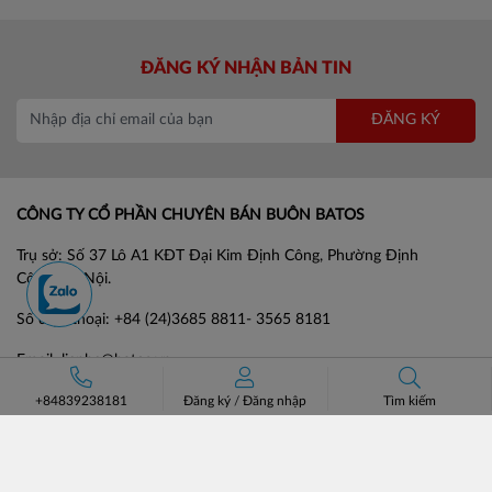
ĐĂNG KÝ NHẬN BẢN TIN
ĐĂNG KÝ
CÔNG TY CỔ PHẦN CHUYÊN BÁN BUÔN BATOS
Trụ sở: Số 37 Lô A1 KĐT Đại Kim Định Công, Phường Định
Công, Hà Nội.
Số điện thoại: +84 (24)3685 8811- 3565 8181
Email: lienhe@batos.vn
Mã số thuế: 0102806631
+84839238181
Đăng ký
/
Đăng nhập
Tìm kiếm
HỖ TRỢ KHÁCH HÀNG
VỀ BATOS