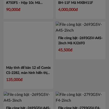
#750FS - Hộp 10c
Mã
BH-11F
Mã MXBH11F
LIN750
90,000đ
4,000,000đ
File còng bật -2693GSV-A4S-
2inch
Mã KJ2693
45,500đ
Máy tính để bàn 12 số Comix
CS-2282, màn hình hiển thị
lớn tiện lợi.
Mã CMCS2282
135,000đ
File còng bật -2695GSV-A4S-
File còng bật -2793GSV-F4-