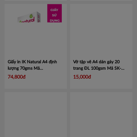
Giấy in IK Natural A4 định
Vở tập vẽ A4 dán gáy 20
lượng 70gms
Mã
trang ĐL 100gsm
Mã SK-
IKNATURALA4
BA4D-Y1
74,800đ
15,000đ