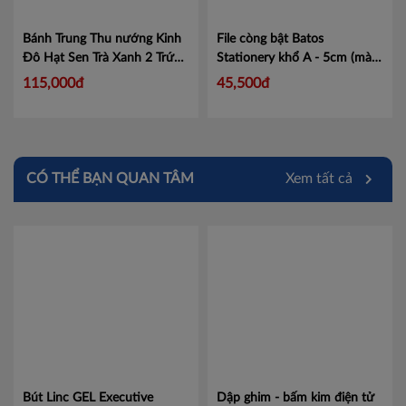
Bánh Trung Thu nướng Kinh
File còng bật Batos
Đô Hạt Sen Trà Xanh 2 Trứng
Stationery khổ A - 5cm (màu
đặc biệt 210g
Mã T
xanh)
Mã LAF-BA5
115,000đ
45,500đ
CÓ THỂ BẠN QUAN TÂM
Xem tất cả
Bút Linc GEL Executive
Dập ghim - bấm kim điện tử