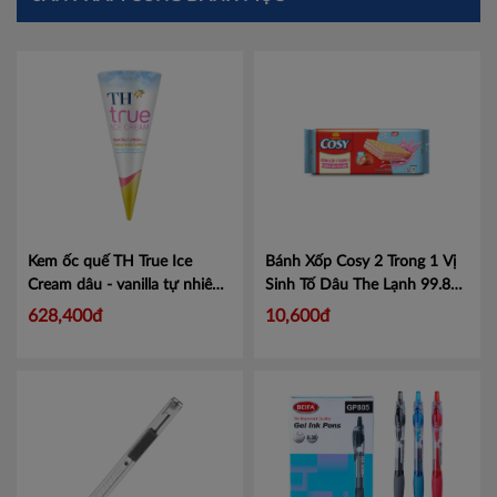
Kem ốc quế TH True Ice
Bánh Xốp Cosy 2 Trong 1 Vị
Cream dâu - vanilla tự nhiên
Sinh Tố Dâu The Lạnh 99.8g
73g
Mã 456023524
Mã 4319778
628,400đ
10,600đ