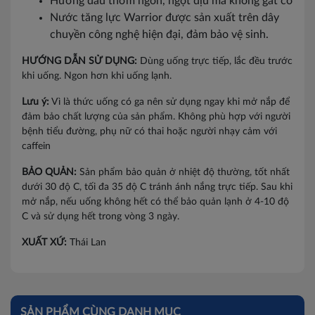
Hương dâu thơm ngon, ngọt dịu mà không gắt cổ
Nước tăng lực Warrior được sản xuất trên dây
chuyền công nghệ hiện đại, đảm bảo vệ sinh.
HƯỚNG DẪN SỬ DỤNG:
Dùng uống trực tiếp, lắc đều trước
khi uống. Ngon hơn khi uống lạnh.
Lưu ý:
Vì là thức uống có ga nên sử dụng ngay khi mở nắp để
đảm bảo chất lượng của sản phẩm. Không phù hợp với người
bệnh tiểu đường, phụ nữ có thai hoặc người nhạy cảm với
caffein
BẢO QUẢN:
Sản phẩm bảo quản ở nhiệt độ thường, tốt nhất
dưới 30 độ C, tối đa 35 độ C tránh ánh nắng trực tiếp. Sau khi
mở nắp, nếu uống không hết có thể bảo quản lạnh ở 4-10 độ
C và sử dụng hết trong vòng 3 ngày.
XUẤT XỨ:
Thái Lan
SẢN PHẨM CÙNG DANH MỤC