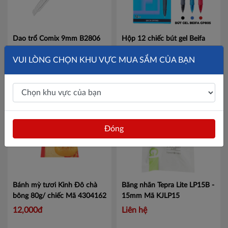
Dao trổ Comix 9mm B2806
Hộp 12 chiếc bút gel Beifa
Mã CMB2806
GP805 - ngòi 0.38mm
Mã
VUI LÒNG CHỌN KHU VỰC MUA SẮM CỦA BẠN
GP805
17,000đ
120,000đ
Đóng
Bánh mỳ tươi Kinh Đô chà
Băng nhãn Tepra Lite LP15B -
bông 80g/ chiếc
Mã 4304162
15mm
Mã KJLP15
12,000đ
Liên hệ