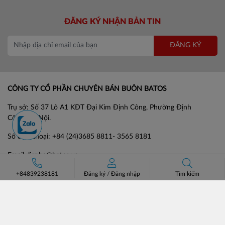
ĐĂNG KÝ NHẬN BẢN TIN
ĐĂNG KÝ
CÔNG TY CỔ PHẦN CHUYÊN BÁN BUÔN BATOS
Trụ sở: Số 37 Lô A1 KĐT Đại Kim Định Công, Phường Định
Công, Hà Nội.
Số điện thoại: +84 (24)3685 8811- 3565 8181
Email: lienhe@batos.vn
Mã số thuế: 0102806631
+84839238181
Đăng ký
/
Đăng nhập
Tìm kiếm
HỖ TRỢ KHÁCH HÀNG
VỀ BATOS
Hướng dẫn đặt hàng
Giới thiệu