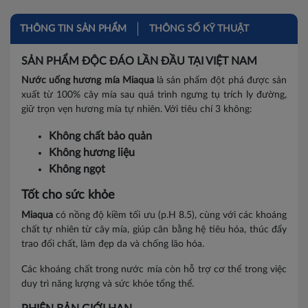
Hà Nam
THÔNG TIN SẢN PHẨM
THÔNG SỐ KỸ THUẬT
Hòa Bình
SẢN PHẨM ĐỘC ĐÁO LẦN ĐẦU TẠI VIỆT NAM
Vĩnh Phúc
Nước uống hương mía Miaqua
là sản phẩm đột phá được sản
xuất từ 100% cây mía sau quá trình ngưng tụ trích ly đường,
Ninh Bình
giữ trọn vẹn hương mía tự nhiên. Với tiêu chí 3 không:
Thanh Hóa
Không chất bảo quản
Không hương liệu
Bắc Giang
Không ngọt
Bắc Kạn
Tốt cho sức khỏe
Miaqua
có nồng độ kiềm tối ưu (p.H 8.5), cùng với các khoáng
Bắc Ninh
chất tự nhiên từ cây mía, giúp cân bằng hệ tiêu hóa, thúc đẩy
trao đổi chất, làm đẹp da và chống lão hóa.
Cao Bằng
Các khoáng chất trong nước mía còn hỗ trợ cơ thể trong việc
Điện Biên
duy trì năng lượng và sức khỏe tổng thể.
Hà Giang