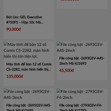
Bút Linc GEL Executive
#750FS - Hộp 10c
Mã
LIN750
90,000đ
File còng bật -2693GSV-A4S-
2inch
Mã KJ2693
Máy tính để bàn 12 số Comix
CS-2282, màn hình hiển thị
45,500đ
lớn tiện lợi.
Mã CMCS2282
135,000đ
File còng bật -2695GSV-A4S-
File còng bật -2793GSV-F4-
3inch
Mã KJ2695
2inch
Mã KJ2793