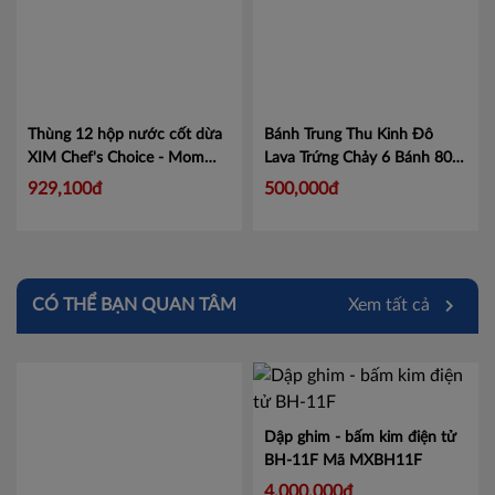
Thùng 12 hộp nước cốt dừa
Bánh Trung Thu Kinh Đô
XIM Chef's Choice - Mom
Lava Trứng Chảy 6 Bánh 80g
Cooks 1L
Mã 20100476
Mã LAVA6
929,100đ
500,000đ
CÓ THỂ BẠN QUAN TÂM
Xem tất cả
Dập ghim - bấm kim điện tử
BH-11F
Mã MXBH11F
4,000,000đ