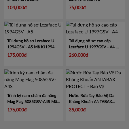
104,000đ
75,000đ
Túi đựng hồ sơ Lezaface U
Túi đựng hồ sơ cao cấp
1994GSV - A5
Mã KJ1994
Lezaface U 1997GSV - A4
Mã
KJ1997
175,000đ
260,000đ
Trình ký nam châm đa năng
Nước Rửa Tay Bảo Vệ Da
Mag Flag 5085GSV-A4S
Mã
Kháng Khuẩn ANTABAX
KJ5085
PROTECT - Bảo Vệ
Mã 893
176,000đ
35,000đ
614923 01820