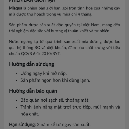
PHIÊN BẢN GIỚI HẠN
Miaqua
là phiên bản giới hạn, gói trọn tinh hoa của những cây
Lai Châu
mía được thu hoạch trong vụ mùa chỉ 4 tháng.
Lạng Sơn
Sản phẩm được sản xuất độc quyền tại Việt Nam, mang đến
trải nghiệm đặc sắc với hương vị thuần khiết và tự nhiên.
Lao Cai
Nước ngưng tụ từ quá trình sản xuất mía đường được lọc
Nam Định
qua hệ thống RO và diệt khuẩn, đảm bảo chất lượng với tiêu
chuẩn QCVB 6-1: 2010/BYT.
Phú Thọ
Hướng dẫn sử dụng
Sơn La
Uống ngay khi mở nắp.
Sản phẩm ngon hơn khi dùng lạnh.
Thái Bình
Hướng dẫn bảo quản
Thái Nguyên
Bảo quản nơi sạch sẽ, thoáng mát.
Tuyên Quang
Tránh ánh nắng mặt trời trực tiếp, mùi mạnh và
hóa chất.
Yên Bái
Hạn sử dụng:
2 năm
kể từ ngày sản xuất.
Thừa T. Huế