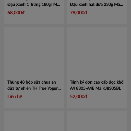
Cà Mau
Đậu Xanh 1 Trứng 180gr
Mã
Đậu xanh hạt dưa 230g
Mã
93
86
68,000đ
78,000đ
Đồng Tháp
Hậu Giang
Kiên Giang
Long An
Sóc Trăng
Tây Ninh
Thùng 48 hộp sữa chua ăn
Trình ký đơn cao cấp dọc khổ
Tiền Giang
dừa tự nhiên TH True Yogurt
A4 8305-A4E
Mã KJ8305BL
100g
Mã 453000008
Liên hệ
52,000đ
Trà Vinh
Vĩnh Long
Hải Dương