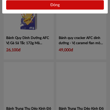
Ninh Thuận
Đóng
Phú Yên
Quảng Bình
Quảng Nam
Bánh Quy Dinh Dưỡng AFC
Bánh quy cracker AFC dinh
Quảng Ngãi
Vị Gà Sả Tắc 172g
Mã
dưỡng - Vị caramel flan mỏng
4312319
giòn 261,6gr
Mã 4277591
26,100đ
49,000đ
BR- Vũng Tàu
Cần Thơ
An Giang
Bạc Liêu
Bến Tre
Bình Phước
Bánh Trung Thu Dẻo Kinh Đô
Bánh Trung Thu Dẻo Kinh Đô