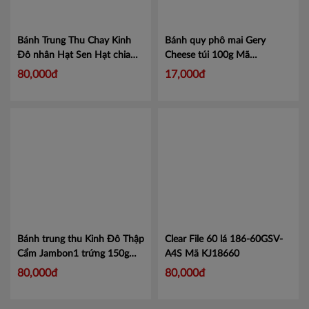
Đồng Tháp
Bánh Trung Thu Chay Kinh
Bánh quy phô mai Gery
Hậu Giang
Đô nhân Hạt Sen Hạt chia
Cheese túi 100g Mã
150g
Mã XHS
101098711
Mã 101098711
Kiên Giang
80,000đ
17,000đ
Long An
Sóc Trăng
Tây Ninh
Tiền Giang
Trà Vinh
Bánh trung thu Kinh Đô Thập
Clear File 60 lá 186-60GSV-
Vĩnh Long
Cẩm Jambon1 trứng 150g
A4S
Mã KJ18660
Mã 31
Hải Dương
80,000đ
80,000đ