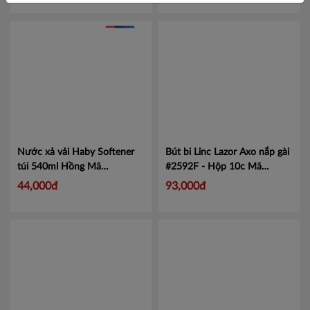
Phú Yên
Quảng Bình
Quảng Nam
Quảng Ngãi
BR- Vũng Tàu
Nước xả vải Haby Softener
Bút bi Linc Lazor Axo nắp gài
Cần Thơ
túi 540ml Hồng
Mã
#2592F - Hộp 10c
Mã
18859423200257
LIN2592
An Giang
44,000đ
93,000đ
Bạc Liêu
Bến Tre
Bình Phước
Cà Mau