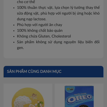
cho cơ thể
Lai Châu
100% thuần thực vật, lựa chọn lý tưởng thay thế
Lạng Sơn
sữa động vật, phù hợp với người bị ứng hoặc khó
dung nạp lactose.
Lao Cai
Phù hợp với người ăn chay
100% không chất bảo quản
Nam Định
Không chứa Gluten, Cholesterol
Sản phẩm không sử dụng nguyên liệu biến đổi
Phú Thọ
gen.
Sơn La
Thái Bình
SẢN PHẨM CÙNG DANH MỤC
Thái Nguyên
Tuyên Quang
Yên Bái
Thừa T. Huế