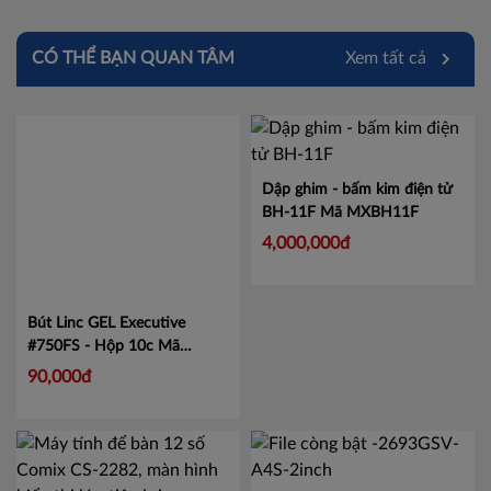
CÓ THỂ BẠN QUAN TÂM
Xem tất cả
Dập ghim - bấm kim điện tử
BH-11F
Mã MXBH11F
4,000,000đ
Bút Linc GEL Executive
#750FS - Hộp 10c
Mã
LIN750
90,000đ