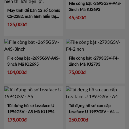
File còng bật -2693GSV-A4S-
2inch
Mã KJ2693
Máy tính để bàn 12 số Comix
CS-2282, màn hình hiển thị
45,500đ
lớn tiện lợi.
Mã CMCS2282
135,000đ
File còng bật -2695GSV-A4S-
File còng bật -2793GSV-F4-
3inch
Mã KJ2695
2inch
Mã KJ2793
104,000đ
75,000đ
Túi đựng hồ sơ Lezaface U
Túi đựng hồ sơ cao cấp
1994GSV - A5
Mã KJ1994
Lezaface U 1997GSV - A4
Mã
KJ1997
175,000đ
260,000đ