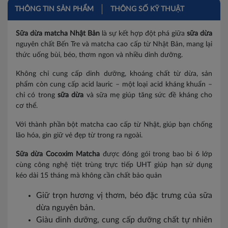
Hà Nam
THÔNG TIN SẢN PHẨM
THÔNG SỐ KỸ THUẬT
Hòa Bình
Sữa dừa matcha Nhật Bản
là sự kết hợp đột phá giữa
sữa dừa
nguyên chất Bến Tre và matcha cao cấp từ Nhật Bản, mang lại
Vĩnh Phúc
thức uống bùi, béo, thơm ngon và nhiều dinh dưỡng.
Ninh Bình
Không chỉ cung cấp dinh dưỡng, khoáng chất từ dừa, sản
phẩm còn cung cấp acid lauric – một loại acid kháng khuẩn –
Thanh Hóa
chỉ có trong
sữa dừa
và sữa mẹ giúp tăng sức đề kháng cho
cơ thể.
Bắc Giang
Với thành phần bột matcha cao cấp từ Nhật, giúp bạn chống
Bắc Kạn
lão hóa, gìn giữ vẻ đẹp từ trong ra ngoài.
Bắc Ninh
Sữa dừa Cocoxim
Matcha
được đóng gói trong bao bì 6 lớp
cùng công nghệ tiệt trùng trực tiếp UHT giúp hạn sử dụng
Cao Bằng
kéo dài 15 tháng mà không cần chất bảo quản
Điện Biên
Giữ trọn hương vị thơm, béo đặc trưng của sữa
dừa nguyên bản.
Hà Giang
Giàu dinh dưỡng, cung cấp dưỡng chất tự nhiên