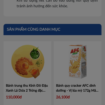
Khi sử dụng hết cần bỏ vào đúng nơi quy định
tránh ảnh hưởng đến sức khỏe.
SẢN PHẨM CÙNG DANH MỤC
Bánh trung thu Kinh Đô Đậu
Bánh quy cracker AFC dinh
Xanh Lá Dứa 2 Trứng đặc
dưỡng - Vị lúa mỳ 172g
Mã
biệt 210g
Mã L
4305248
110,000đ
26,100đ