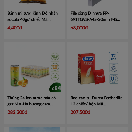
Bánh mì tươi Kinh Đô nhân
File còng D nhựa PP-
socola 40gr/ chiếc
Mã
691TGVS-A4S-20mm
Mã
4303937
KJ691T
4,400đ
68,000đ
Thùng 24 lon nước mía có
Bao cao su Durex Fertherlite
gaz Mia-Ha hương cam
12 chiếc/ hộp
Mã
240ml
Mã NMGC240
101047391
282,300đ
207,500đ