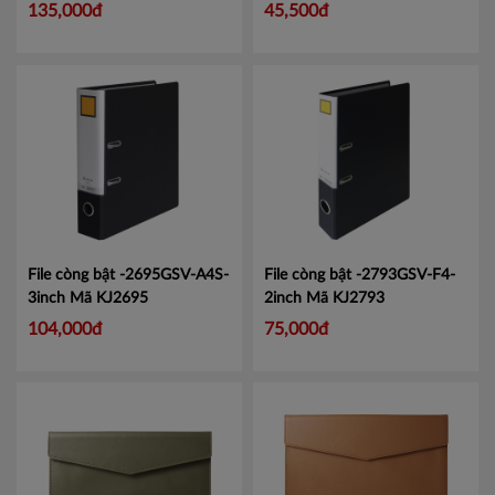
lớn tiện lợi.
Mã CMCS2282
135,000đ
45,500đ
File còng bật -2695GSV-A4S-
File còng bật -2793GSV-F4-
3inch
Mã KJ2695
2inch
Mã KJ2793
104,000đ
75,000đ