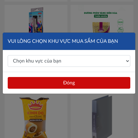
VUI LÒNG CHỌN KHU VỰC MUA SẮM CỦA BẠN
Bút Linc Gel Inklusion #2820
Thùng 24 túi đường phèn
- Hộp 12 chiếc
Mã LIN2820
vàng thiên nhiên Biên Hòa
500gr
Mã ĐPVTN500G
120,000đ
871,189đ
Đóng