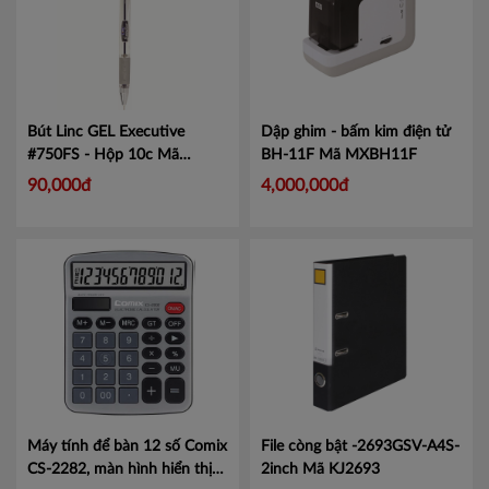
Bút Linc GEL Executive
Dập ghim - bấm kim điện tử
#750FS - Hộp 10c
Mã
BH-11F
Mã MXBH11F
LIN750
90,000đ
4,000,000đ
Máy tính để bàn 12 số Comix
File còng bật -2693GSV-A4S-
CS-2282, màn hình hiển thị
2inch
Mã KJ2693