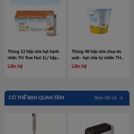
Thùng 12 hộp sữa hạt hạnh
Thùng 48 hộp sữa chua ăn
nhân TH True Nut 1L/ hộp
xoài - hạt chia tự nhiên TH
Mã 451003112
True Yogurt 110g
Mã
Liên hệ
Liên hệ
453002334
CÓ THỂ BẠN QUAN TÂM
Xem tất cả