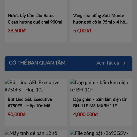
Nước tẩy bồn cầu Batos
Váng sữa uống Zott Monte
Clean hương quế chai 900ml
hương sô cô la 95ml x 4 hộp/
lốc
Mã 40338743
39,500đ
57,000đ
CÓ THỂ BẠN QUAN TÂM
Xem tất cả
Bút Linc GEL Executive
Dập ghim - bấm kim điện tử