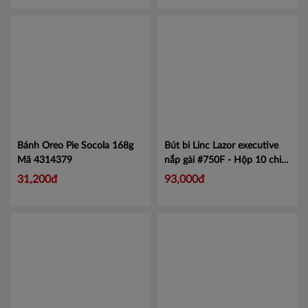
Bánh Oreo Pie Socola 168g
Bút bi Linc Lazor executive
Mã 4314379
nắp gài #750F - Hộp 10 chiếc
Mã LINE750
31,200đ
93,000đ