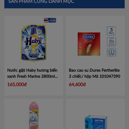
SẢN PHẨM CÙNG DANH MỤC
Nước giặt Haby hương biển
Bao cao su Durex Fertherlite
xanh Fresh Marine 2800ml
3 chiếc/ hộp
Mã 101047390
túi xanh dương
Mã
165,000đ
64,600đ
18859423206464