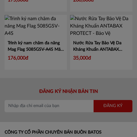
Túi đựng hồ sơ Lezaface U
Túi đựng hồ sơ cao cấp
1994GSV - A5
Mã KJ1994
Lezaface U 1997GSV - A4
Mã
KJ1997
175,000đ
260,000đ
Trình ký nam châm đa năng
Nước Rửa Tay Bảo Vệ Da
Mag Flag 5085GSV-A4S
Mã
Kháng Khuẩn ANTABAX
KJ5085
PROTECT - Bảo Vệ
Mã 893
176,000đ
35,000đ
614923 01820
ĐĂNG KÝ NHẬN BẢN TIN