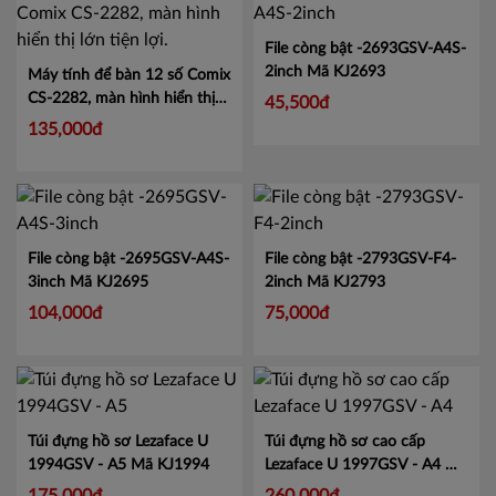
#750FS - Hộp 10c
Mã
BH-11F
Mã MXBH11F
LIN750
90,000đ
4,000,000đ
File còng bật -2693GSV-A4S-
2inch
Mã KJ2693
Máy tính để bàn 12 số Comix
CS-2282, màn hình hiển thị
45,500đ
lớn tiện lợi.
Mã CMCS2282
135,000đ
File còng bật -2695GSV-A4S-
File còng bật -2793GSV-F4-
3inch
Mã KJ2695
2inch
Mã KJ2793
104,000đ
75,000đ