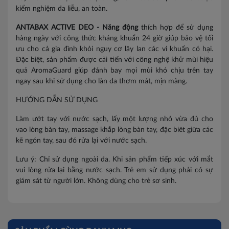
kiểm nghiệm da liễu, an toàn.
ANTABAX ACTIVE DEO - Năng động
thích hợp để sử dụng
hàng ngày với công thức kháng khuẩn 24 giờ giúp bảo vệ tối
ưu cho cả gia đình khỏi nguy cơ lây lan các vi khuẩn có hại.
Đặc biệt, sản phẩm được cải tiến với công nghệ khử mùi hiệu
quả AromaGuard giúp đánh bay mọi mùi khó chịu trên tay
ngay sau khi sử dụng cho làn da thơm mát, mịn màng.
HƯỚNG DẪN SỬ DỤNG
Làm ướt tay với nước sạch, lấy một lượng nhỏ vừa đủ cho
vao lòng bàn tay, massage khắp lòng bàn tay, đặc biêt giữa các
kẽ ngón tay, sau đó rửa lại với nước sạch.
Lưu ý: Chỉ sử dụng ngoài da. Khi sản phẩm tiếp xúc với mắt
vui lòng rửa lại bằng nước sạch. Trẻ em sử dụng phải có sự
giám sát từ người lớn. Không dùng cho trẻ sơ sinh.