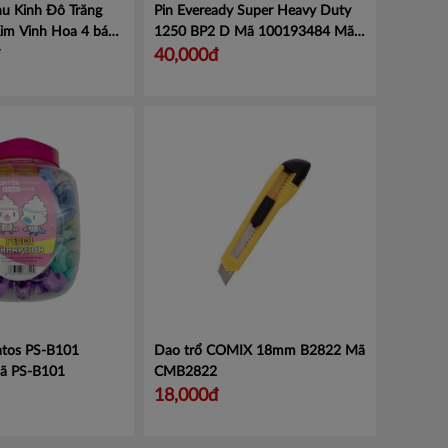
hu Kinh Đô Trăng
Pin Eveready Super Heavy Duty
im Vinh Hoa 4 bánh
1250 BP2 D Mã 100193484
Mã
ô long 50g
Mã HKV
100193484
40,000đ
atos PS-B101
Dao trổ COMIX 18mm B2822
Mã
ã PS-B101
CMB2822
18,000đ