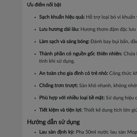
Ưu điểm nổi bật
Sạch khuẩn hiệu quả:
Hỗ trợ loại bỏ vi khuẩn
Lưu hương dài lâu:
Hương thơm đậm đặc lưu gi
Làm sạch và sáng bóng:
Đánh bay bụi bẩn, dầu
Thành phần có nguồn gốc thiên nhiên:
Chứa h
tính khi sử dụng.
An toàn cho gia đình có trẻ nhỏ:
Công thức kh
Chống trơn trượt:
Sàn khô nhanh, không nhờn r
Phù hợp với nhiều loại bề mặt:
Sử dụng hiệu q
Tiết kiệm và tiện lợi:
Thiết kế dung tích lớn giú
Hướng dẫn sử dụng
Lau sàn định kỳ:
Pha 50ml nước lau sàn Moppi