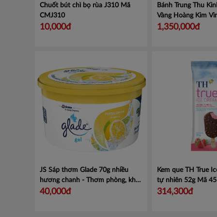
Chuốt bút chì bọ rùa J310
Mã
Bánh Trung Thu Kin
CMJ310
Vàng Hoàng Kim Vi
bánh x 160g x Trà 
10,000đ
1,350,000đ
HKD
JS Sáp thơm Glade 70g nhiều
Kem que TH True I
hương chanh - Thơm phòng, khử
tự nhiên 52g
Mã 45
mùi - 1 hộp
Mã 101042415
40,000đ
314,300đ