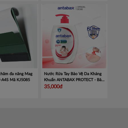
 châm đa năng Mag
Nước Rửa Tay Bảo Vệ Da Kháng
V-A4S
Mã KJ5085
Khuẩn ANTABAX PROTECT - Bảo
Vệ
Mã 893 614923 01820
35,000đ