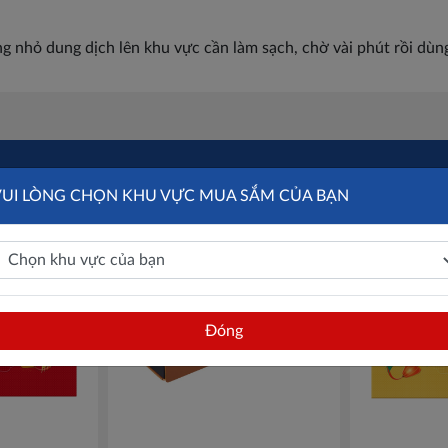
g nhỏ dung dịch lên khu vực cần làm sạch, chờ vài phút rồi dùng
VUI LÒNG CHỌN KHU VỰC MUA SẮM CỦA BẠN
Đóng