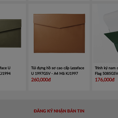
face U
Túi đựng hồ sơ cao cấp Lezaface
Trình ký nam
KJ1994
U 1997GSV - A4
Mã KJ1997
Flag 5085GS
260,000đ
176,000đ
ĐĂNG KÝ NHẬN BẢN TIN