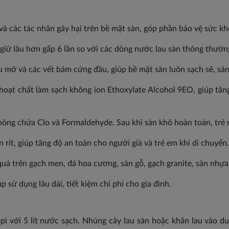
 và các tác nhân gây hại trên bề mặt sàn, góp phần bảo vệ sức kh
ữ lâu hơn gấp 6 lần so với các dòng nước lau sàn thông thường
 mỡ và các vết bám cứng đầu, giúp bề mặt sàn luôn sạch sẽ, sán
oạt chất làm sạch không ion Ethoxylate Alcohol 9EO, giúp tăn
ông chứa Clo và Formaldehyde. Sau khi sàn khô hoàn toàn, trẻ n
ít, giúp tăng độ an toàn cho người già và trẻ em khi di chuyển.
uả trên gạch men, đá hoa cương, sàn gỗ, gạch granite, sàn nhựa 
p sử dụng lâu dài, tiết kiệm chi phí cho gia đình.
 với 5 lít nước sạch. Nhúng cây lau sàn hoặc khăn lau vào dun