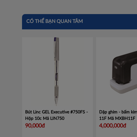
CÓ THỂ BẠN QUAN TÂM
Bút Linc GEL Executive #750FS -
Dập ghim - bấm kim
Hộp 10c
Mã LIN750
11F
Mã MXBH11F
90,000đ
4,000,000đ