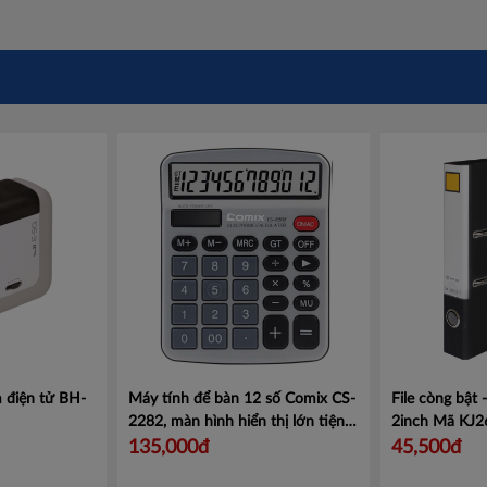
 điện tử BH-
Máy tính để bàn 12 số Comix CS-
File còng bật
2282, màn hình hiển thị lớn tiện
2inch
Mã KJ2
lợi.
Mã CMCS2282
135,000đ
45,500đ