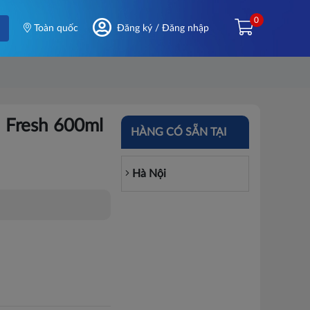
0
Toàn quốc
Đăng ký / Đăng nhập
 Fresh 600ml
HÀNG CÓ SẴN TẠI
Hà Nội