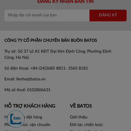
ĐĂNG KÝ NHẬN BẢN TIN
ĐĂNG KÝ
CÔNG TY CỔ PHẦN CHUYÊN BÁN BUÔN BATOS
Trụ sở: Số 37 Lô A1 KĐT Đại Kim Định Công, Phường Định
Công, Hà Nội.
Số điện thoại: +84 (24)3685 8811- 3565 8181
Email: lienhe@batos.vn
Mã số thuế: 0102806631
HỖ TRỢ KHÁCH HÀNG
VỀ BATOS
Hướng dẫn đặt hàng
Giới thiệu
Phương thức vận chuyển
Đối tác chiến lược