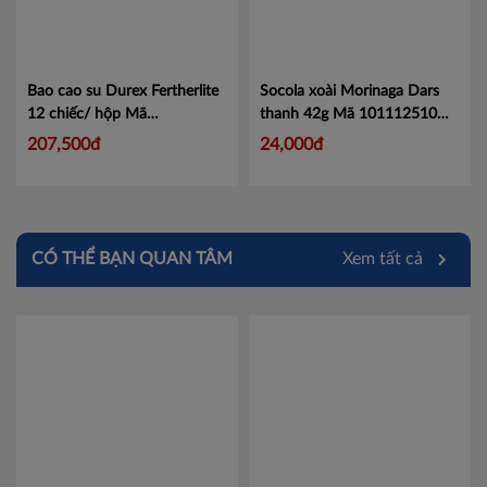
Bao cao su Durex Fertherlite
Socola xoài Morinaga Dars
12 chiếc/ hộp
Mã
thanh 42g Mã 101112510
101047391
Mã 101112510
207,500đ
24,000đ
CÓ THỂ BẠN QUAN TÂM
Xem tất cả