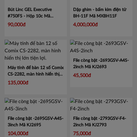
Bút Linc GEL Executive
Dập ghim - bấm kim điện tử
#750FS - Hộp 10c
Mã
BH-11F
Mã MXBH11F
LIN750
90,000đ
4,000,000đ
File còng bật -2693GSV-A4S-
2inch
Mã KJ2693
Máy tính để bàn 12 số Comix
CS-2282, màn hình hiển thị
45,500đ
lớn tiện lợi.
Mã CMCS2282
135,000đ
File còng bật -2695GSV-A4S-
File còng bật -2793GSV-F4-
3inch
Mã KJ2695
2inch
Mã KJ2793
104,000đ
75,000đ