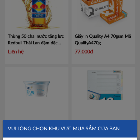
Thùng 50 chai nước tăng lực
Giấy in Quality A4 70gsm
Mã
Redbull Thái Lan đậm đặc
QualityA470g
chai thủy tinh 150ml
Liên hệ
77,000đ
Thùng 48 hộp sữa chua ăn
Phân trang giấy A4 đục lỗ
VUI LÒNG CHỌN KHU VỰC MUA SẮM CỦA BẠN
xoài - hạt chia tự nhiên TH
King Jim 907-12Y1KGSV - 1
True Yogurt 110g
Mã
Túi
Mã KJ90712Y1K