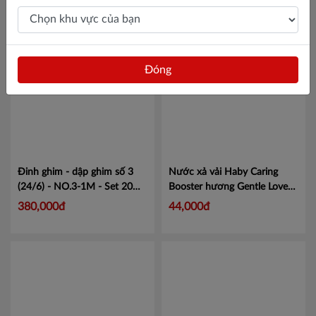
Liên hệ
15,000đ
453002334
Đóng
Đinh ghim - dập ghim số 3
Nước xả vải Haby Caring
(24/6) - NO.3-1M - Set 20
Booster hương Gentle Love
hộp con
Mã MXNO31
500ml
Mã 18859423207843
380,000đ
44,000đ