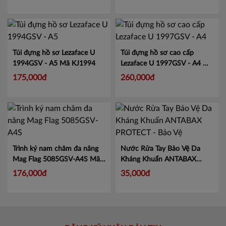
Túi đựng hồ sơ Lezaface U
Túi đựng hồ sơ cao cấp
1994GSV - A5
Mã KJ1994
Lezaface U 1997GSV - A4
Mã
KJ1997
175,000đ
260,000đ
Trình ký nam châm đa năng
Nước Rửa Tay Bảo Vệ Da
Mag Flag 5085GSV-A4S
Mã
Kháng Khuẩn ANTABAX
KJ5085
PROTECT - Bảo Vệ
Mã 893
176,000đ
35,000đ
614923 01820