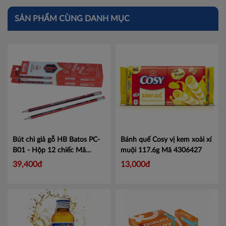
SẢN PHẨM CÙNG DANH MỤC
Bút chì giả gỗ HB Batos PC-
Bánh quế Cosy vị kem xoài xí
B01 - Hộp 12 chiếc
Mã
muội 117.6g
Mã 4306427
BATPB01
39,400đ
13,000đ