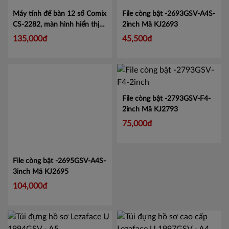
Máy tính để bàn 12 số Comix
File còng bật -2693GSV-A4S-
CS-2282, màn hình hiển thị
2inch
Mã KJ2693
lớn tiện lợi.
Mã CMCS2282
135,000đ
45,500đ
File còng bật -2793GSV-F4-
2inch
Mã KJ2793
75,000đ
File còng bật -2695GSV-A4S-
3inch
Mã KJ2695
104,000đ