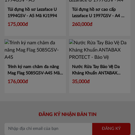
Túi đựng hồ sơ Lezaface U
Túi đựng hồ sơ cao cấp
1994GSV - A5
Mã KJ1994
Lezaface U 1997GSV - A4
Mã
KJ1997
175,000đ
260,000đ
Trình ký nam châm đa năng
Nước Rửa Tay Bảo Vệ Da
Mag Flag 5085GSV-A4S
Mã
Kháng Khuẩn ANTABAX
KJ5085
PROTECT - Bảo Vệ
Mã 893
176,000đ
35,000đ
614923 01820
ĐĂNG KÝ NHẬN BẢN TIN
ĐĂNG KÝ