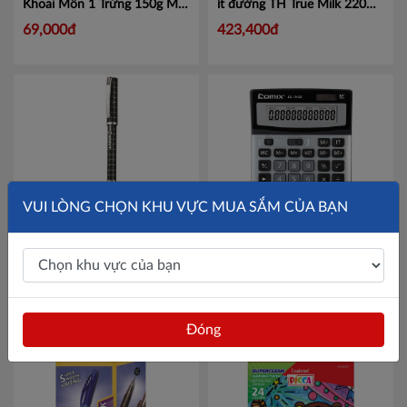
Khoai Môn 1 Trứng 150g
Mã
ít đường TH True Milk 220ml
M1
Mã 452000210
69,000đ
423,400đ
VUI LÒNG CHỌN KHU VỰC MUA SẮM CỦA BẠN
Bút bi Linc Lazor executive
Máy tính COMIX 12 số CS-
nắp gài #750F - Hộp 10 chiếc
3122
Mã CMCS3122
Mã LINE750
93,000đ
Liên hệ
Đóng