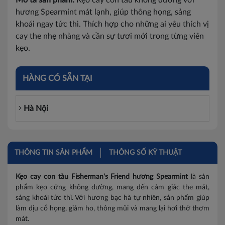
Mô tả sản phẩm:
Kẹo cay con tàu không đường với
hương Spearmint mát lạnh, giúp thông họng, sảng
khoái ngay tức thì. Thích hợp cho những ai yêu thích vị
cay the nhẹ nhàng và cần sự tươi mới trong từng viên
kẹo.
HÀNG CÓ SẴN TẠI
Hà Nội
THÔNG TIN SẢN PHẨM
THÔNG SỐ KỸ THUẬT
Kẹo cay con tàu Fisherman's Friend hương Spearmint
là sản
phẩm kẹo cứng không đường, mang đến cảm giác the mát,
sảng khoái tức thì. Với hương bạc hà tự nhiên, sản phẩm giúp
làm dịu cổ họng, giảm ho, thông mũi và mang lại hơi thở thơm
mát.