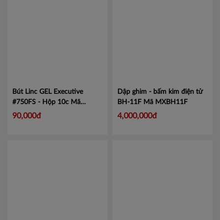
Bút Linc GEL Executive
Dập ghim - bấm kim điện tử
#750FS - Hộp 10c
Mã
BH-11F
Mã MXBH11F
LIN750
90,000đ
4,000,000đ