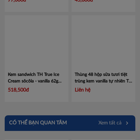
77,000đ
45,800đ
Kem sandwich TH True Ice
Thùng 48 hộp sữa tươi tiệt
Cream sôcôla - vanilla 62g
trùng kem vanilla tự nhiên TH
Mã 456043028
True MILK Top Kid Organic
518,500đ
Liên hệ
180ml
Mã 452010807
CÓ THỂ BẠN QUAN TÂM
Xem tất cả