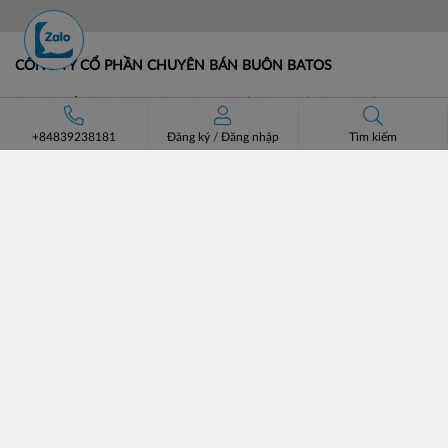
CÔNG TY CỔ PHẦN CHUYÊN BÁN BUÔN BATOS
Trụ sở: Số 37 Lô A1 KĐT Đại Kim Định Công, Phường Định
Công, Hà Nội.
+84839238181
Đăng ký
/
Đăng nhập
Tìm kiếm
Số điện thoại: +84 (24)3685 8811- 3565 8181
Email: lienhe@batos.vn
Mã số thuế: 0102806631
HỖ TRỢ KHÁCH HÀNG
VỀ BATOS
Hướng dẫn đặt hàng
Giới thiệu
Phương thức vận chuyển
Đối tác chiến lược
Chính sách đổi trả
Tin tức & Tuyển dụng
Bán hàng cùng Batos
Liên hệ
Catalogue