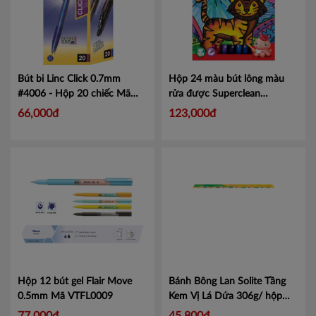
Bút bi Linc Click 0.7mm
Hộp 24 màu bút lông màu
#4006 - Hộp 20 chiếc
Mã
rửa được Superclean
LIN4006
Leaderart
Mã LA106Z2C9
66,000đ
123,000đ
Hộp 12 bút gel Flair Move
Bánh Bông Lan Solite Tầng
0.5mm
Mã VTFL0009
Kem Vị Lá Dứa 306g/ hộp
Mã 4328975