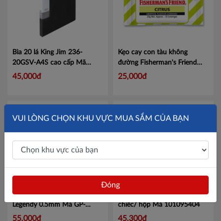
Bìa 20 lá King Jim 236-
Kẹo cay con tàu không
20GSV-A4S cao cấp
Mã
đường Fisherman's Friend
KJ23620
hương cam chanh gói 25g
45,000đ
25,000đ
Mã 100964876
Mã
100964876
VUI LÒNG CHỌN KHU VỰC MUA SẮM CỦA BẠN
Đóng
Hộp 12 bút gel Batos
Bao cao su Durex Jean 3
Legendy 0.5mm
Mã GP-
chiếc/ hộp
Mã 101095404
B05B-1
55,000đ
45,300đ