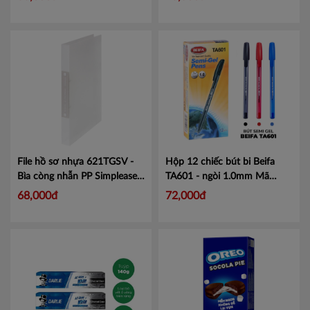
File hồ sơ nhựa 621TGSV -
Hộp 12 chiếc bút bi Beifa
Bìa còng nhẫn PP Simplease
TA601 - ngòi 1.0mm
Mã
Mã KJ621T
TA601
68,000đ
72,000đ