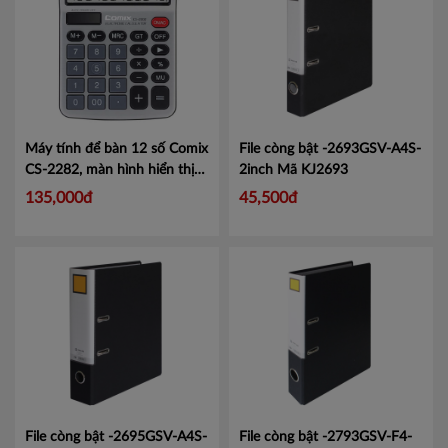
Máy tính để bàn 12 số Comix
File còng bật -2693GSV-A4S-
CS-2282, màn hình hiển thị
2inch
Mã KJ2693
lớn tiện lợi.
Mã CMCS2282
135,000đ
45,500đ
File còng bật -2695GSV-A4S-
File còng bật -2793GSV-F4-