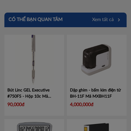
CÓ THỂ BẠN QUAN TÂM
Xem tất cả
Bút Linc GEL Executive
Dập ghim - bấm kim điện tử
#750FS - Hộp 10c
Mã
BH-11F
Mã MXBH11F
LIN750
90,000đ
4,000,000đ