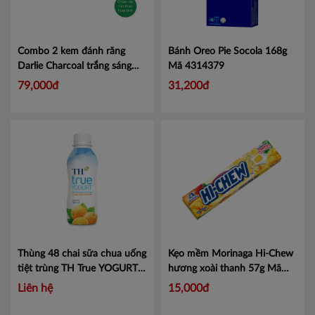
Combo 2 kem đánh răng
Bánh Oreo Pie Socola 168g
Darlie Charcoal trắng sáng
Mã 4314379
140g
Mã 100956021
79,000đ
31,200đ
Thùng 48 chai sữa chua uống
Kẹo mềm Morinaga Hi-Chew
tiệt trùng TH True YOGURT
hương xoài thanh 57g Mã
180ml hương cam tự nhiên
101050080
Mã 101050080
Liên hệ
15,000đ
Mã 453010023