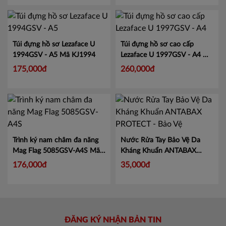
Túi đựng hồ sơ Lezaface U
Túi đựng hồ sơ cao cấp
1994GSV - A5
Mã KJ1994
Lezaface U 1997GSV - A4
Mã
KJ1997
175,000đ
260,000đ
Trình ký nam châm đa năng
Nước Rửa Tay Bảo Vệ Da
Mag Flag 5085GSV-A4S
Mã
Kháng Khuẩn ANTABAX
KJ5085
PROTECT - Bảo Vệ
Mã 893
176,000đ
35,000đ
614923 01820
ĐĂNG KÝ NHẬN BẢN TIN