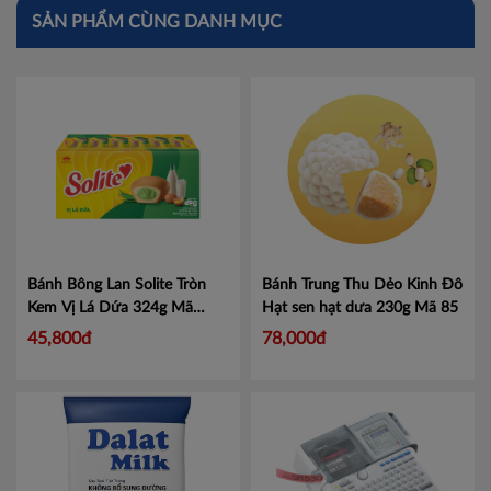
SẢN PHẨM CÙNG DANH MỤC
Bánh Bông Lan Solite Tròn
Bánh Trung Thu Dẻo Kinh Đô
Kem Vị Lá Dứa 324g
Mã
Hạt sen hạt dưa 230g
Mã 85
4320072
45,800đ
78,000đ