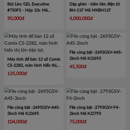
Bút Linc GEL Executive
Dập ghim - bấm kim điện tử
#750FS - Hộp 10c
Mã
BH-11F
Mã MXBH11F
LIN750
90,000đ
4,000,000đ
File còng bật -2693GSV-A4S-
2inch
Mã KJ2693
Máy tính để bàn 12 số Comix
CS-2282, màn hình hiển thị
45,500đ
lớn tiện lợi.
Mã CMCS2282
135,000đ
File còng bật -2695GSV-A4S-
File còng bật -2793GSV-F4-
3inch
Mã KJ2695
2inch
Mã KJ2793
104,000đ
75,000đ