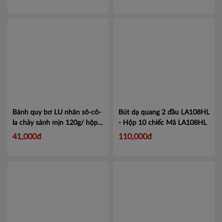
Bánh quy bơ LU nhân sô-cô-
Bút dạ quang 2 đầu LA108HL
la chảy sánh mịn 120g/ hộp
- Hộp 10 chiếc
Mã LA108HL
Mã 4303749
41,000đ
110,000đ