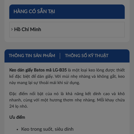
HÀNG CÓ SẴN TẠI
Hồ Chí Minh
THÔNG TIN SẢN PHẨM
THÔNG SỐ KỸ THUẬT
Keo dán giấy Batos mã LG-B35
là một loại keo lỏng được thiết
kế đặc biệt để dán giấy. Với mùi nhẹ nhàng và không gắt, keo
này mang lại sự thoải mái khi sử dụng.
Đặc điểm nổi bật của nó là khả năng kết dính cao và khô
nhanh, cùng với một hương thơm nhẹ nhàng. Mỗi khay chứa
24 lọ nhỏ.
Ưu điểm
Keo trong suốt, siêu dính