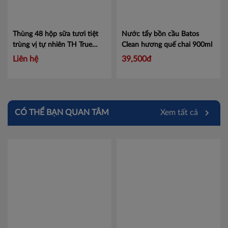
Thùng 48 hộp sữa tươi tiệt
Nước tẩy bồn cầu Batos
trùng vị tự nhiên TH True
Clean hương quế chai 900ml
MILK GOLD 180ml
Mã
Liên hệ
39,500đ
452022107
CÓ THỂ BẠN QUAN TÂM
Xem tất cả