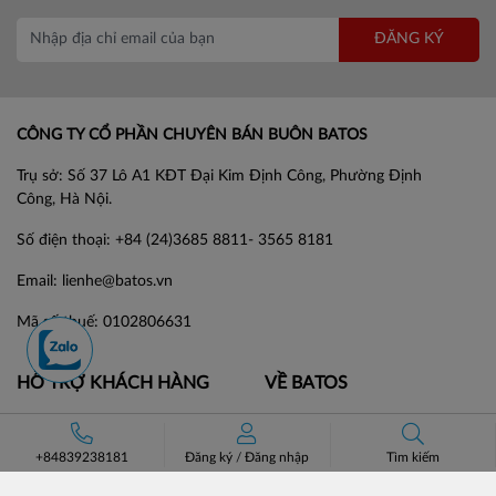
ĐĂNG KÝ
CÔNG TY CỔ PHẦN CHUYÊN BÁN BUÔN BATOS
Trụ sở: Số 37 Lô A1 KĐT Đại Kim Định Công, Phường Định
Công, Hà Nội.
Số điện thoại: +84 (24)3685 8811- 3565 8181
Email: lienhe@batos.vn
Mã số thuế: 0102806631
HỖ TRỢ KHÁCH HÀNG
VỀ BATOS
Hướng dẫn đặt hàng
Giới thiệu
Phương thức vận chuyển
Đối tác chiến lược
+84839238181
Đăng ký
/
Đăng nhập
Tìm kiếm
Chính sách đổi trả
Tin tức & Tuyển dụng