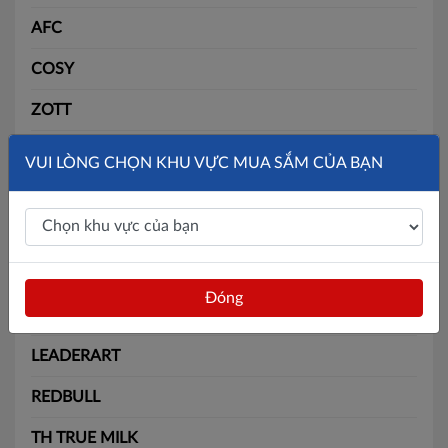
AFC
COSY
ZOTT
SLIDE
VUI LÒNG CHỌN KHU VỰC MUA SẮM CỦA BẠN
SOLITE
BÃI BẰNG
MAX
Đóng
BATOS
LEADERART
REDBULL
TH TRUE MILK